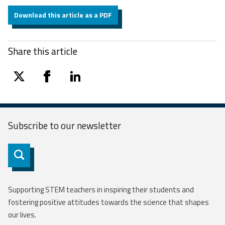
Download this article as a PDF
Share this article
twitter
facebook
linkedin
Subscribe to our
newsletter
Subscribe
Supporting STEM teachers in inspiring their students and
fostering positive attitudes towards the science that shapes
our lives.