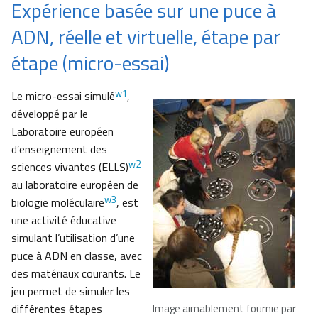
Expérience basée sur une puce à
ADN, réelle et virtuelle, étape par
étape (micro-essai)
w1
Le micro-essai simulé
,
développé par le
Laboratoire européen
d’enseignement des
w2
sciences vivantes (ELLS)
au laboratoire européen de
w3
biologie moléculaire
, est
une activité éducative
simulant l’utilisation d’une
puce à ADN en classe, avec
des matériaux courants. Le
jeu permet de simuler les
différentes étapes
Image aimablement fournie par