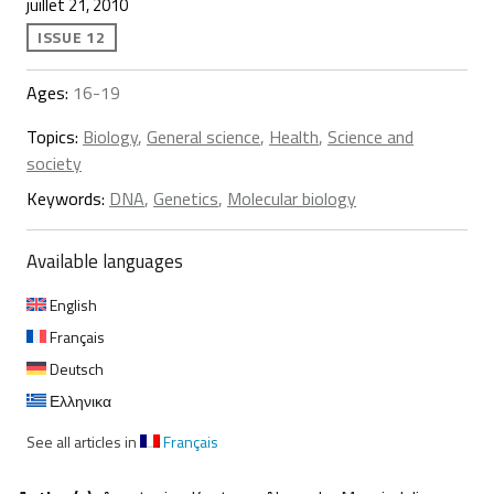
juillet 21, 2010
ISSUE 12
Ages:
16-19
Topics:
Biology
,
General science
,
Health
,
Science and
society
Keywords:
DNA
,
Genetics
,
Molecular biology
Available languages
English
Français
Deutsch
Ελληνικα
See all articles in
Français