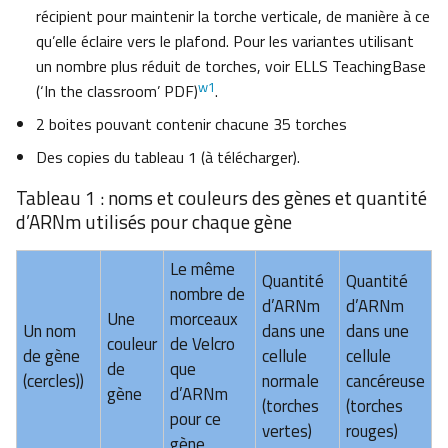
récipient pour maintenir la torche verticale, de manière à ce
qu’elle éclaire vers le plafond. Pour les variantes utilisant
un nombre plus réduit de torches, voir ELLS TeachingBase
w1
(‘In the classroom’ PDF)
.
2 boites pouvant contenir chacune 35 torches
Des copies du tableau 1 (à télécharger).
Tableau 1 : noms et couleurs des gènes et quantité
d’ARNm utilisés pour chaque gène
Le même
Quantité
Quantité
nombre de
d’ARNm
d’ARNm
Une
morceaux
Un nom
dans une
dans une
couleur
de Velcro
de gène
cellule
cellule
de
que
(cercles))
normale
cancéreuse
gène
d’ARNm
(torches
(torches
pour ce
vertes)
rouges)
gène