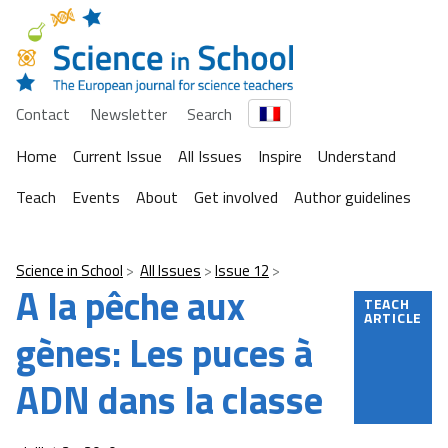
Contact
Newsletter
Search
Home
Current Issue
All Issues
Inspire
Understand
Teach
Events
About
Get involved
Author guidelines
Science in School
All Issues
Issue 12
A la pêche aux
TEACH
ARTICLE
gènes: Les puces à
ADN dans la classe