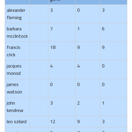
alexander
3
0
3
fleming
barbara
7
1
6
mcclintock
francis
18
9
9
crick
jacques
4
4
0
monod
james
0
0
0
watson
john
3
2
1
kendrew
leo szilard
12
9
3