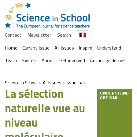
Contact
Newsletter
Search
Home
Current Issue
All Issues
Inspire
Understand
Teach
Events
About
Get involved
Author guidelines
Science in School
All Issues
Issue 14
La sélection
UNDERSTAND
ARTICLE
naturelle vue au
niveau
moléculaire