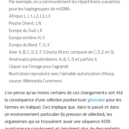
Par exemple, on a communément les répartitions suivantes
pour les haplogroupes de mtDNA:
Afrique: L, L1, L2, L3, L3
Proche Orient: J, N
Europe du Sud: J, K
Europe entière: H, V
Europe du Nord: T, U, X
Asie: A, B, C, D, E, F, G (nota: M est composé de C, D, E et G)
Américains précolombiens: A, B, C, D et parfois X.
Cliquer sur l’image pour l’agrandir
Illustration reproduite avec l’aimable autorisation d’Avsa;
source: Wikimedia Commons
L’on pense qu’au moins certains de ces changements ont été
la conséquence d’une
sélection positive
(voir
glossaire
pour les
termes en italique). Ceci implique que, dans le passé et dans
un environnement particulier (la
pression de sélection
), les
organismes qui se trouvèrent avoir une séquence ADN
avantageuse survécurent et laissèrent plus de descendants