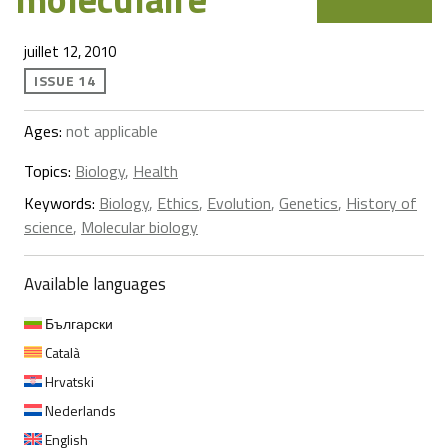
juillet 12, 2010
ISSUE 14
Ages:
not applicable
Topics:
Biology
,
Health
Keywords:
Biology
,
Ethics
,
Evolution
,
Genetics
,
History of
science
,
Molecular biology
Available languages
Български
Català
Hrvatski
Nederlands
English