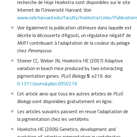
recherche de Hopi Hoekstra sont disponibles sur le site
Internet de l’Université Harvard. Voir:
www.oeb.harvard.edu/faculty/hoekstra/Links/Publicatio
Voir également la publication ultérieure dans laquelle est
décrite la découverte d’Agouti, un régulateur négatif de
McR1
contribuant à l’adaptation de la couleur du pelage
chez
Peromyscus
:
Steiner CC, Weber JN, Hoekstra HE (2007) Adaptive
variation in beach mice produced by two interacting
pigmentation genes.
PLoS Biology
5
: e219. doi:
0.1371/journal.pbio.0050219
Cet article ainsi que tous les autres articles de
PLoS
Biology
sont disponibles gratuitement en ligne.
Les articles suivants passent en revue l’adaptation de
la pigmentation chez les vertébrés:
Hoekstra HE (2006) Genetics, development and
evolution of adaptive pigmentation in vertebrates.