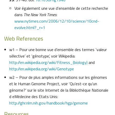
Voir également une vue d’ensemble de cette recherche
dans
The New York Times
:
www.nytimes.com/2006/12/10/science/10cnd-
evolve.html?_r=1
Web References
w1 – Pour une bonne vue d’ensemble des termes ‘valeur
sélective’ et ‘génotype’, voir Wikipedia:
http://en.wikipedia.org/wiki/Fitness_(biology)
and
http://en.wikipedia.org/wiki/Genotype
w2 – Pour de plus amples informations sur les génomes
et le Human Genome Project, voir ‘Qu’est-ce qu’un
génome?’ sur le site Internet de la Bibliothèque Nationale
d eMédecine des Etats Unis:
http://ghr.nlm.nih.gov/handbook/hgp/genome
Resources