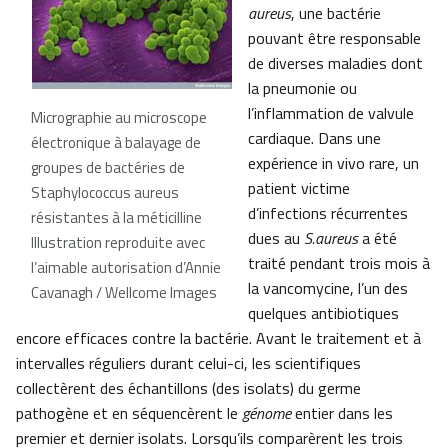
aureus
, une bactérie
pouvant être responsable
de diverses maladies dont
la pneumonie ou
l’inflammation de valvule
Micrographie au microscope
cardiaque. Dans une
électronique à balayage de
expérience in vivo rare, un
groupes de bactéries de
patient victime
Staphylococcus aureus
d’infections récurrentes
résistantes à la méticilline
dues au
S.aureus
a été
Illustration reproduite avec
traité pendant trois mois à
l’aimable autorisation d’Annie
la vancomycine, l’un des
Cavanagh / Wellcome Images
quelques antibiotiques
encore efficaces contre la bactérie. Avant le traitement et à
intervalles réguliers durant celui-ci, les scientifiques
collectèrent des échantillons (des isolats) du germe
pathogène et en séquencèrent le
génome
entier dans les
premier et dernier isolats. Lorsqu’ils comparèrent les trois