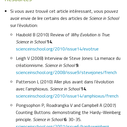
Si vous avez trouvé cet article intéressant, vous pouvez
avoir envie de lire certains des articles de
Science in School
sur l’évolution:
Haubold B (2010) Review of
Why Evolution is True.
Science in School
14
.
scienceinschool.org/2010/issue14/evotrue
Leigh V (2008) Interview de Steve Jones: La menace du
créationnisme.
Science in School
9
.
scienceinschool.org/2008/issue9/stevejones/french
Patterson L (2010) Aller plus avant dans l’évolution
avec l’amphioxus.
Science in School
14
.
scienceinschool.org/2010/issue14/amphioxus/french
Pongsophon P, Roadrangka V and Campbell A (2007)
Counting Buttons: demonstrating the Hardy-Weinberg
principle.
Science in School
6
: 30-35.
scienceinschool.org/2007/issue6/hardyweinberg