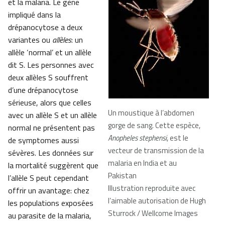
et la malaria. Le gène
impliqué dans la
drépanocytose a deux
variantes ou
allèles
: un
allèle ‘normal’ et un allèle
dit S. Les personnes avec
deux allèles S souffrent
d’une drépanocytose
sérieuse, alors que celles
Un moustique à l’abdomen
avec un allèle S et un allèle
gorge de sang. Cette espèce,
normal ne présentent pas
Anopheles stephensi
, est le
de symptomes aussi
vecteur de transmission de la
sévères. Les données sur
malaria en India et au
la mortalité suggèrent que
Pakistan
l’allèle S peut cependant
Illustration reproduite avec
offrir un avantage: chez
l’aimable autorisation de Hugh
les populations exposées
Sturrock / Wellcome Images
au parasite de la malaria,