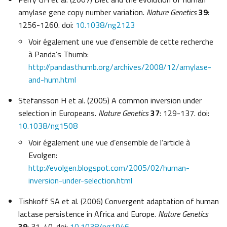
amylase gene copy number variation.
Nature Genetics
39
:
1256-1260. doi:
10.1038/ng2123
Voir également une vue d’ensemble de cette recherche
à Panda’s Thumb:
http://pandasthumb.org/archives/2008/12/amylase-
and-hum.html
Stefansson H et al. (2005) A common inversion under
selection in Europeans.
Nature Genetics
37
: 129-137. doi:
10.1038/ng1508
Voir également une vue d’ensemble de l’article à
Evolgen:
http://evolgen.blogspot.com/2005/02/human-
inversion-under-selection.html
Tishkoff SA et al. (2006) Convergent adaptation of human
lactase persistence in Africa and Europe.
Nature Genetics
39
: 31-40. doi:
10.1038/ng1946