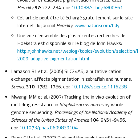
Heredity
97
: 222-234. doi:
10.1038/sj.hdy.6800861
Cet article peut être téléchargé gratuitement sur le site
Internet du journal
Heredity
:
www.nature.com/hdy
Une vue d’ensemble des plus récentes recherches de
Hoekstra est disponible sur le blog de John Hawks:
http://johnhawks.net/weblog/topics/evolution/selection/
2009-adaptive-pigmentation.html
Lamason RL et al. (2005) SLC24A5, a putative cation
exchanger, affects pigmentation in zebrafish and humans.
Science
310
: 1782-1786. doi:
10.1126/science.1116238
Mwangi MM et al. (2007) Tracking the in vivo evolution of
multidrug resistance in
Staphylococcus aureus
by whole-
genome sequencing.
Proceedings of the National Academy of
Sciences of the United States of America
104
: 9451-9456.
doi:
10.1073/pnas.0609839104
Perry GH et al. (2007) Diet and the evolution of human