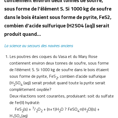
contiennent environ deux tonnes de soufre,
sous forme de l’élément S. Si 1000 kg de soufre
dans le bois étaient sous forme de pyrite, FeS2,
combien d’acide sulfurique (H2SO4 (aq)) serait
produit quand…
La science au secours des navires anciens
Les poutres des coques du Vasa et du Mary Rose
contiennent environ deux tonnes de soufre, sous forme
de l’élément S. Si 1000 kg de soufre dans le bois étaient
sous forme de pyrite, FeS
, combien d’acide sulfurique
2
(H
SO
(aq)) serait produit quand toute la pyrite serait
2
4
complètement oxydée?
Deux réactions sont courantes, produisant: soit du sulfate
de fer(II) hydraté:
7
FeS
(s) +
/
O
+ (n+1)H
O ? FeSO
·n(H
O)(s) +
2
2
2
2
4
2
H
SO
(aq)
2
4