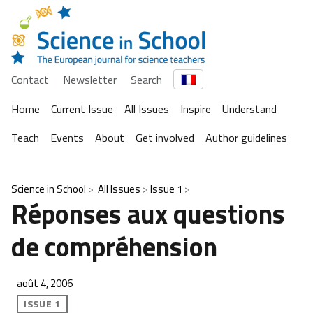
Contact
Newsletter
Search
Home
Current Issue
All Issues
Inspire
Understand
Teach
Events
About
Get involved
Author guidelines
Science in School
All Issues
Issue 1
Réponses aux questions
de compréhension
août 4, 2006
ISSUE 1