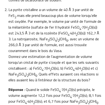
tonnes de bicarbonate de sodium.
La pyrite cristalline a un volume de 40 Å 3 par unité de
FeS
mais elle prend beaucoup plus de volume lorsqu’elle
2
est oxydée. Par exemple, le volume par unité de formule de
la mélantérite (sulfate de fer II hydraté FeSO
·7(H
O)(s))
4
2
est 243,5 Å 3 et de la rozénite (FeSO
·4(H
O)(s)) 162,7 Å
4
2
3. La natrojarosite, NaFe
(SO
)
(OH)
, avec un volume de
3
4
2
6
266,0 Å 3 par unité de formule, est aussi trouvée
couramment dans le bois du Vasa.
Donnez une estimation de l’augmentation de volume
lorsqu’un cristal de pyrite s’oxyde et que les sels suivants
cristallisent : a) FeSO
·7(H
O)(s), b) FeSO
·4(H
O)(s) et c)
4
2
4
2
NaFe
(SO
)
(OH)
. Quels effets auraient ces réactions si
3
4
2
6
elles avaient lieu à l’intérieur de la structure du bois?
Réponse
: Quand le solide FeSO
·7(H
O)(s) précipite, le
4
2
volume augmente 12,2 fois pour FeSO
·7(H
O)(s); 8,1 fois
4
2
pour FeSO
·4(H
O)(s); et 6,7 fois pour NaFe
(SO
)
(OH)
.
4
2
3
4
2
6