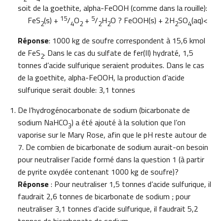
soit de la goethite, alpha-FeOOH (comme dans la rouille):
15
5
FeS
(s) +
/
O
+
/
H
O ? FeOOH(s) + 2H
SO
(aq)<
2
4
2
2
2
2
4
Réponse
: 1000 kg de soufre correspondent à 15,6 kmol
de FeS
. Dans le cas du sulfate de fer(II) hydraté, 1,5
2
tonnes d’acide sulfurique seraient produites. Dans le cas
de la goethite, alpha-FeOOH, la production d’acide
sulfurique serait double: 3,1 tonnes
De l’hydrogénocarbonate de sodium (bicarbonate de
sodium NaHCO
) a été ajouté à la solution que l’on
3
vaporise sur le Mary Rose, afin que le pH reste autour de
7. De combien de bicarbonate de sodium aurait-on besoin
pour neutraliser l’acide formé dans la question 1 (à partir
de pyrite oxydée contenant 1000 kg de soufre)?
Réponse
: Pour neutraliser 1,5 tonnes d’acide sulfurique, il
faudrait 2,6 tonnes de bicarbonate de sodium ; pour
neutraliser 3,1 tonnes d’acide sulfurique, il faudrait 5,2