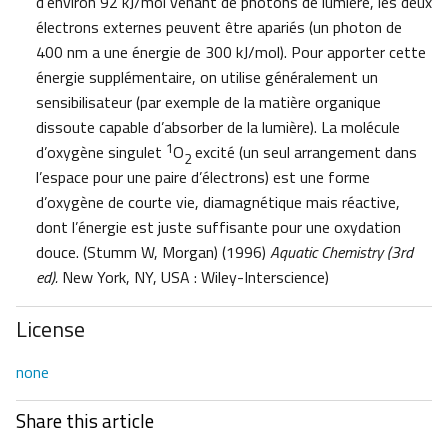
d’environ 92 kJ/mol venant de photons de lumière, les deux
électrons externes peuvent être apariés (un photon de
400 nm a une énergie de 300 kJ/mol). Pour apporter cette
énergie supplémentaire, on utilise généralement un
sensibilisateur (par exemple de la matière organique
dissoute capable d’absorber de la lumière). La molécule
1
d’oxygène singulet
O
excité (un seul arrangement dans
2
l’espace pour une paire d’électrons) est une forme
d’oxygène de courte vie, diamagnétique mais réactive,
dont l’énergie est juste suffisante pour une oxydation
douce. (Stumm W, Morgan) (1996)
Aquatic Chemistry (3rd
ed).
New York, NY, USA : Wiley-Interscience)
License
none
Share this article