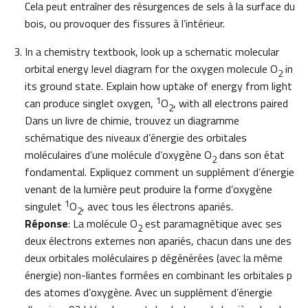
Cela peut entraîner des résurgences de sels à la surface du
bois, ou provoquer des fissures à l’intérieur.
In a chemistry textbook, look up a schematic molecular
orbital energy level diagram for the oxygen molecule O
in
2
its ground state. Explain how uptake of energy from light
1
can produce singlet oxygen,
O
, with all electrons paired
2
Dans un livre de chimie, trouvez un diagramme
schématique des niveaux d’énergie des orbitales
moléculaires d’une molécule d’oxygène O
dans son état
2
fondamental. Expliquez comment un supplément d’énergie
venant de la lumière peut produire la forme d’oxygène
1
singulet
O
, avec tous les électrons apariés.
2
Réponse
: La molécule O
est paramagnétique avec ses
2
deux électrons externes non apariés, chacun dans une des
deux orbitales moléculaires p dégénérées (avec la même
énergie) non-liantes formées en combinant les orbitales p
des atomes d’oxygène. Avec un supplément d’énergie