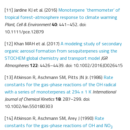
[11] Jardine KJ et al. (2016)
Monoterpene ‘thermometer’ of
tropical forest-atmosphere response to climate warming
Plant, Cell & Environment
40
: 441–452. doi:
10.1111/pce.12879
[12] Khan MAH et al. (2017)
A modeling study of secondary
organic aerosol formation from sesquiterpenes using the
STOCHEM global chemistry and transport model
JGR
Atmospheres
122
: 4426–4439. doi: 10.1002/2016JD026415
[13] Atkinson R, Aschmann SM, Pitts JN Jr. (1986)
Rate
constants for the gas-phase reactions of the OH radical
with a series of monoterpenes at 294 ± 1 K
International
Journal of Chemical Kinetics
18
: 287–299. doi:
10.1002/kin.550180303
[14] Atkinson R, Aschmann SM, Arey J (1990)
Rate
constants for the gas-phase reactions of OH and NO
3