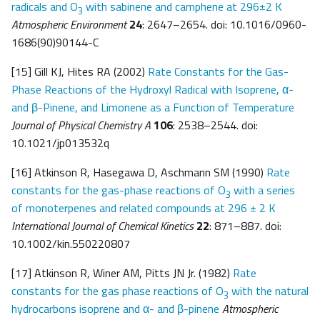
radicals and O
with sabinene and camphene at 296±2 K
3
Atmospheric Environment
24
: 2647­–2654. doi: 10.1016/0960-
1686(90)90144-C
[15] Gill KJ, Hites RA (2002)
Rate Constants for the Gas-
Phase Reactions of the Hydroxyl Radical with Isoprene, α-
and β-Pinene, and Limonene as a Function of Temperature
Journal of Physical Chemistry A
106
: 2538–2544. doi:
10.1021/jp013532q
[16] Atkinson R, Hasegawa D, Aschmann SM (1990)
Rate
constants for the gas-phase reactions of O
with a series
3
of monoterpenes and related compounds at 296 ± 2 K
International Journal of Chemical Kinetics
22
: 871–887. doi:
10.1002/kin.550220807
[17] Atkinson R, Winer AM, Pitts JN Jr. (1982)
Rate
constants for the gas phase reactions of O
with the natural
3
hydrocarbons isoprene and α- and β-pinene
Atmospheric