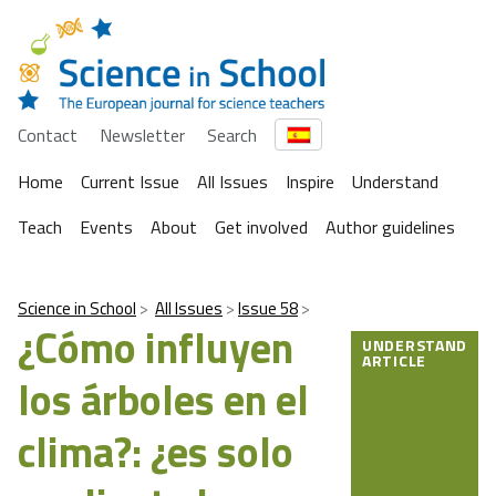
Contact
Newsletter
Search
Home
Current Issue
All Issues
Inspire
Understand
Teach
Events
About
Get involved
Author guidelines
Science in School
All Issues
Issue 58
¿Cómo influyen
UNDERSTAND
ARTICLE
los árboles en el
clima?: ¿es solo