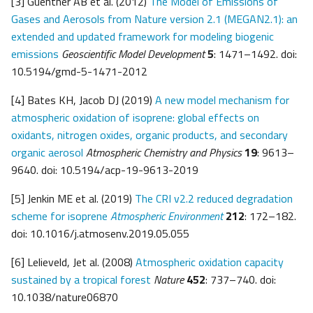
[3] Guenther AB et al. (2012)
The Model of Emissions of
Gases and Aerosols from Nature version 2.1 (MEGAN2.1): an
extended and updated framework for modeling biogenic
emissions
Geoscientific Model Development
5
: 1471–­1492. doi:
10.5194/gmd-5-1471-2012
[4] Bates KH, Jacob DJ (2019)
A new model mechanism for
atmospheric oxidation of isoprene: global effects on
oxidants, nitrogen oxides, organic products, a
nd secondary
organic aerosol
Atmospheric Chemistry and Physics
19
: 9613–
9640. doi: 10.5194/acp-19-9613-2019
[5] Jenkin ME et al. (2019)
The CRI v2.2 reduced degradation
scheme for isoprene
Atmospheric Environment
212
: 172–182.
doi: 10.1016/j.atmosenv.2019.05.055
[6] Lelieveld, Jet al. (2008)
Atmospheric oxidation capacity
sustained by a tropical forest
Nature
452
: 737–740. doi:
10.1038/nature06870