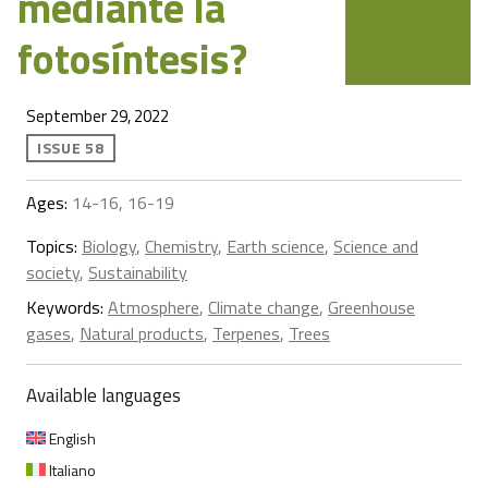
mediante la
fotosíntesis?
September 29, 2022
ISSUE 58
Ages:
14-16, 16-19
Topics:
Biology
,
Chemistry
,
Earth science
,
Science and
society
,
Sustainability
Keywords:
Atmosphere
,
Climate change
,
Greenhouse
gases
,
Natural products
,
Terpenes
,
Trees
Available languages
English
Italiano