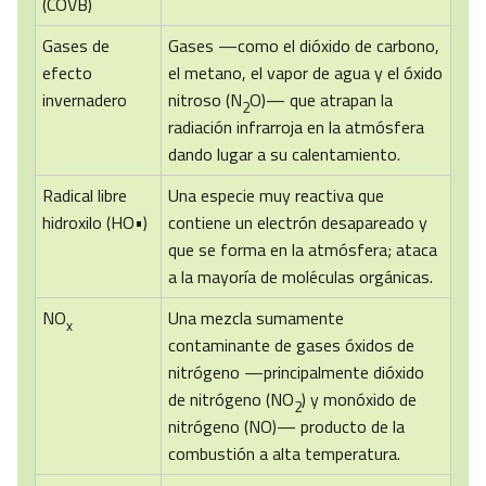
(COVB)
Gases de
Gases —como el dióxido de carbono,
efecto
el metano, el vapor de agua y el óxido
invernadero
nitroso (N
O)— que atrapan la
2
radiación infrarroja en la atmósfera
dando lugar a su calentamiento.
Radical libre
Una especie muy reactiva que
hidroxilo (HO•)
contiene un electrón desapareado y
que se forma en la atmósfera; ataca
a la mayoría de moléculas orgánicas.
NO
Una mezcla sumamente
x
contaminante de gases óxidos de
nitrógeno —principalmente dióxido
de nitrógeno (NO
) y monóxido de
2
nitrógeno (NO)— producto de la
combustión a alta temperatura.