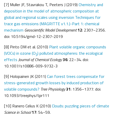
[7] Muller JF, Stavrakou T, Peeters J (2019)
Chemistry and
deposition in the model of atmospheric composition at
global and regional scales using inversion Techniques for
trace gas emissions (MAGRITTE v1.1.)-Part 1: chemical
mechanism
Geoscientific Model Development
12
: 2307–2356.
doi: 10.5194/gmd-12-2307-2019
[8] Pinto DM et al. (2010)
Plant volatile organic compounds
(VOCs) in ozone (O
) polluted atmospheres: the ecological
3
effects
Journal of Chemical Ecology
36
: 22–34. doi:
10.1007/s10886-009-9732-3
[9] Holopainen JK (2011)
Can forest trees compensate for
stress-generated growth losses by induced production of
volatile compounds?
Tree Physiology
31
: 1356–1377. doi:
10.1093/treephys/tpr111
[10] Ranero Celius K (2010)
Clouds: puzzling pieces of climate
Science in School
17
: 54–59.