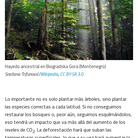
Hayedo ancestral en Biogradska Gora (Montenegro)
Snežana Trifunović/
Wikipedia
,
CC BY-SA 3.0
Lo importante no es solo plantar más árboles, sino plantar
las especies correctas a cada latitud. Si no conseguimos
restaurar los bosques o, peor aún, seguimos esquilmándolos,
eso tendrá un impacto que va más allá del aumento de los
niveles de CO
. La deforestación hará que suban las
2
temperaturas superficiales, lo que a su vez hará aumentar la