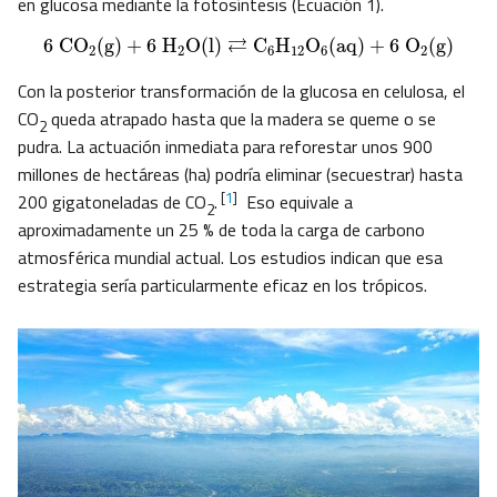
en glucosa mediante la fotosíntesis (Ecuación 1).
6 CO
2
(g)
+
6 H
2
O
(l)
⇄
C
6
H
12
O
6
(aq)
+
6 O
2
(g)
⇄
6 CO
(g)
+
6 H
O
(l)
C
H
O
(aq)
+
6 O
(g)
2
2
6
12
6
2
Con la posterior transformación de la glucosa en celulosa, el
CO
queda atrapado hasta que la madera se queme o se
2
pudra. La actuación inmediata para reforestar unos 900
millones de hectáreas (ha) podría eliminar (secuestrar) hasta
[
1
]
200 gigatoneladas de CO
.
Eso equivale a
2
aproximadamente un 25 % de toda la carga de carbono
atmosférica mundial actual. Los estudios indican que esa
estrategia sería particularmente eficaz en los trópicos.