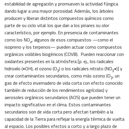
estabilidad de agregación y promueven la actividad fúngica
dando lugar a una mayor porosidad. Además, los árboles
producen y liberan distintos compuestos químicos como
parte de su ciclo vital: los que dan a los pinares su olor
característico, por ejemplo. En presencia de contaminantes
como los NO
, algunos de esos compuestos —como el
x
isopreno y los terpenos— pueden actuar como compuestos
orgánicos volátiles biogénicos (COVB). Pueden reaccionar con
oxidantes presentes en la atmósfera [p. ej., los radicales
hidroxilo (•OH), el ozono (O
) o los radicales nitrato (NO
•)] y
3
3
crear contaminantes secundarios, como más ozono (O
, un
3
gas de efecto invernadero de vida corta con efecto conocido
también de reducción de los rendimientos agrícolas) y
aerosoles orgánicos secundarios (AOS) que pueden tener un
impacto significativo en el clima. Estos contaminantes
secundarios son de vida corta pero afectan también a la
capacidad de la Tierra para reflejar la energía térmica de vuelta
al espacio. Los posibles efectos a corto y a largo plazo de