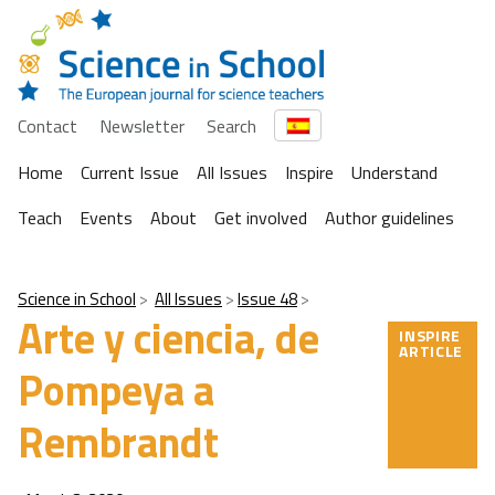
Contact
Newsletter
Search
Home
Current Issue
All Issues
Inspire
Understand
Teach
Events
About
Get involved
Author guidelines
Science in School
All Issues
Issue 48
Arte y ciencia, de
INSPIRE
ARTICLE
Pompeya a
Rembrandt