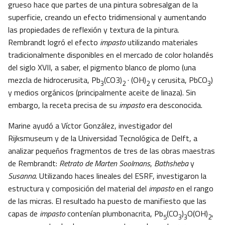
grueso hace que partes de una pintura sobresalgan de la
superficie, creando un efecto tridimensional y aumentando
las propiedades de reflexión y textura de la pintura.
Rembrandt logró el efecto
impasto
utilizando materiales
tradicionalmente disponibles en el mercado de color holandés
del siglo XVII, a saber, el pigmento blanco de plomo (una
mezcla de hidrocerusita, Pb
(CO3)
· (OH)
y cerusita, PbCO
)
3
2
2
3
y medios orgánicos (principalmente aceite de linaza). Sin
embargo, la receta precisa de su
impasto
era desconocida.
Marine ayudó a Víctor González, investigador del
Rijksmuseum y de la Universidad Tecnológica de Delft, a
analizar pequeños fragmentos de tres de las obras maestras
de Rembrandt:
Retrato de Marten Soolmans
,
Bathsheba
y
Susanna
. Utilizando haces lineales del ESRF, investigaron la
estructura y composición del material del
impasto
en el rango
de las micras. El resultado ha puesto de manifiesto que las
capas de
impasto
contenían plumbonacrita, Pb
(CO
)
O(OH)
,
5
3
3
2