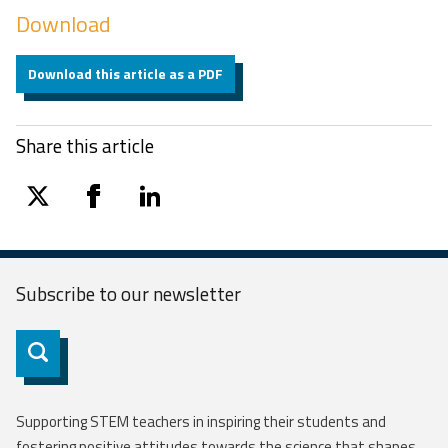
Download
Download this article as a PDF
Share this article
twitter
facebook
linkedin
Subscribe to our
newsletter
Subscribe
Supporting STEM teachers in inspiring their students and
fostering positive attitudes towards the science that shapes