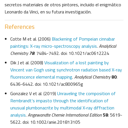
secretos materiales de otros pintores, incluido el enigmático
Leonardo da Vinci, en su futura investigación.
References
Cotte M et al. (2006)
Blackening of Pompeian cinnabar
paintings: X-ray micro-spectroscopy analysis
.
Analytical
Chemistry
78
: 7484-7492. doi: 10.1021/ac0612224
Dik J et al. (2008)
Visualization of a lost painting by
Vincent van Gogh using synchrotron radiation based X-ray
fluorescence elemental mapping
.
Analytical Chemistry
80
:
6436-6442. doi: 10.1021/ac800965g
Gonzalez V et al. (2019)
Unraveling the composition of
Rembrandt’s impasto through the identification of
unusual plumbonacrite by multimodal X‐ray diffraction
analysis
.
Angewandte Chemie International Edition
58
: 5619-
5622. doi: 10.1002/anie.201813105