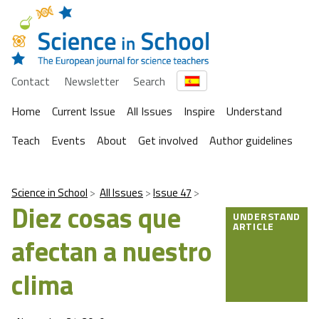
Contact
Newsletter
Search
Home
Current Issue
All Issues
Inspire
Understand
Teach
Events
About
Get involved
Author guidelines
Science in School
All Issues
Issue 47
Diez cosas que
UNDERSTAND
ARTICLE
afectan a nuestro
clima