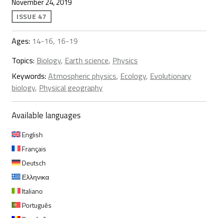
November 24, 2019
ISSUE 47
Ages:
14-16, 16-19
Topics:
Biology
,
Earth science
,
Physics
Keywords:
Atmospheric physics
,
Ecology
,
Evolutionary
biology
,
Physical geography
Available languages
English
Français
Deutsch
Ελληνικα
Italiano
Português