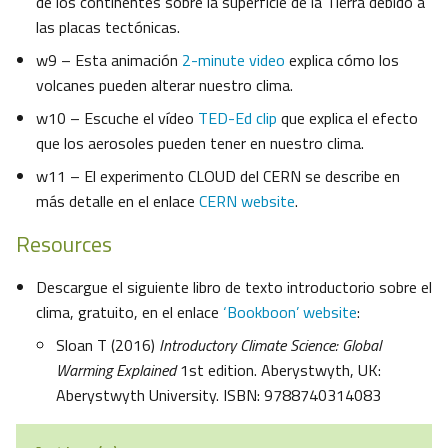
de los continentes sobre la superficie de la Tierra debido a
las placas tectónicas.
w9 – Esta animación
2-minute video
explica cómo los
volcanes pueden alterar nuestro clima.
w10 – Escuche el vídeo
TED-Ed clip
que explica el efecto
que los aerosoles pueden tener en nuestro clima.
w11 – El experimento CLOUD del CERN se describe en
más detalle en el enlace
CERN website
.
Resources
Descargue el siguiente libro de texto introductorio sobre el
clima, gratuito, en el enlace
‘Bookboon’ website
:
Sloan T (2016)
Introductory Climate Science:
Global
Warming Explained
1st edition. Aberystwyth, UK:
Aberystwyth University. ISBN: 9788740314083