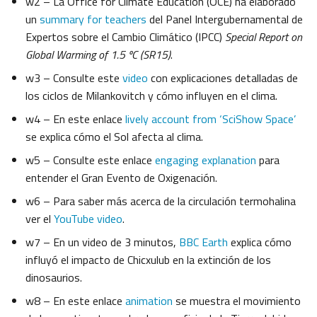
w2 – La Office for Climate Education (OCE) ha elaborado
un
summary for teachers
del Panel Intergubernamental de
Expertos sobre el Cambio Climático (IPCC)
Special Report on
Global Warming of 1.5 ºC (SR15)
.
w3 – Consulte este
video
con explicaciones detalladas de
los ciclos de Milankovitch y cómo influyen en el clima.
w4 – En este enlace
lively account from ‘SciShow Space’
se explica cómo el Sol afecta al clima.
w5 – Consulte este enlace
engaging explanation
para
entender el Gran Evento de Oxigenación.
w6 – Para saber más acerca de la circulación termohalina
ver el
YouTube video
.
w7 – En un video de 3 minutos,
BBC Earth
explica cómo
influyó el impacto de Chicxulub en la extinción de los
dinosaurios.
w8 – En este enlace
animation
se muestra el movimiento