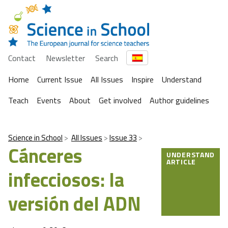
Contact
Newsletter
Search
Home
Current Issue
All Issues
Inspire
Understand
Teach
Events
About
Get involved
Author guidelines
Science in School
All Issues
Issue 33
Cánceres
UNDERSTAND
ARTICLE
infecciosos: la
versión del ADN