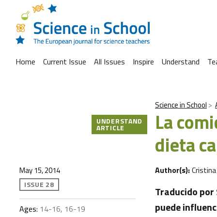
Home
Current Issue
All Issues
Inspire
Understand
Te
Science in School
La comi
UNDERSTAND
ARTICLE
dieta c
Author(s):
Cristina
May 15, 2014
ISSUE 28
Traducido por 
puede influen
Ages:
14-16, 16-19