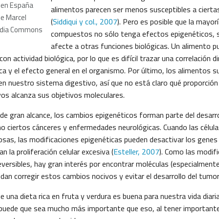
 en España
alimentos parecen ser menos susceptibles a ciert
de Marcel
(
Siddiqui y col., 2007
). Pero es posible que la mayor
edia Commons
compuestos no sólo tenga efectos epigenéticos, 
afecte a otras funciones biológicas. Un alimento 
n actividad biológica, por lo que es difícil trazar una correlación di
ica y el efecto general en el organismo. Por último, los alimentos 
n nuestro sistema digestivo, así que no está claro qué proporción
s alcanza sus objetivos moleculares.
 de gran alcance, los cambios epigenéticos forman parte del desarr
ciertos cánceres y enfermedades neurológicas. Cuando las célula
osas, las modificaciones epigenéticas pueden desactivar los genes
n la proliferación celular excesiva (
Esteller, 2007
). Como las modif
eversibles, hay gran interés por encontrar moléculas (especialment
edan corregir estos cambios nocivos y evitar el desarrollo del tumor
una dieta rica en fruta y verdura es buena para nuestra vida diari
puede que sea mucho más importante que eso, al tener importante