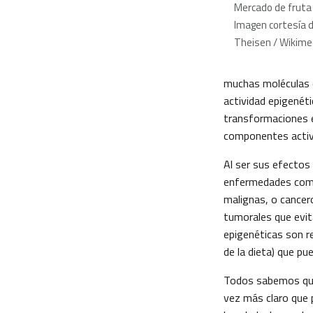
Mercado de fruta
Imagen cortesía 
Theisen / Wikim
muchas moléculas co
actividad epigenét
transformaciones e
componentes activo
Al ser sus efectos
enfermedades como 
malignas, o cancer
tumorales que evita
epigenéticas son r
de la dieta) que pu
Todos sabemos que 
vez más claro que 