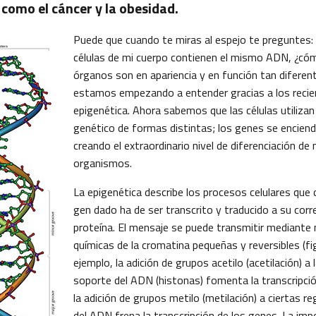
omo el cáncer y la obesidad.
Puede que cuando te miras al espejo te preguntes: 
células de mi cuerpo contienen el mismo ADN, ¿có
órganos son en apariencia y en función tan diferent
estamos empezando a entender gracias a los reci
epigenética. Ahora sabemos que las células utilizan 
genético de formas distintas; los genes se encien
creando el extraordinario nivel de diferenciación de
organismos.
La epigenética describe los procesos celulares que 
gen dado ha de ser transcrito y traducido a su cor
proteína. El mensaje se puede transmitir mediante
químicas de la cromatina pequeñas y reversibles (fi
ejemplo, la adición de grupos acetilo (acetilación) a
soporte del ADN (histonas) fomenta la transcripción
la adición de grupos metilo (metilación) a ciertas r
del ADN frena la transcripción de los genes. La imp