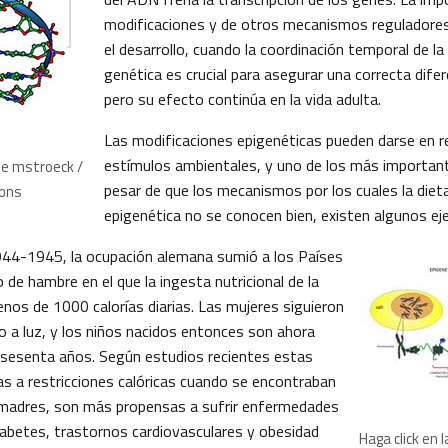
modificaciones y de otros mecanismos reguladore
el desarrollo, cuando la coordinación temporal de la
genética es crucial para asegurar una correcta difere
pero su efecto continúa en la vida adulta.
Las modificaciones epigenéticas pueden darse en 
estímulos ambientales, y uno de los más importante
de mstroeck /
pesar de que los mecanismos por los cuales la dieta
ons
epigenética no se conocen bien, existen algunos ej
1944-1945, la ocupación alemana sumió a los Países
 de hambre en el que la ingesta nutricional de la
enos de 1000 calorías diarias. Las mujeres siguieron
o a luz, y los niños nacidos entonces son ahora
 sesenta años. Según estudios recientes estas
s a restricciones calóricas cuando se encontraban
 madres, son más propensas a sufrir enfermedades
iabetes, trastornos cardiovasculares y obesidad
Haga click en 