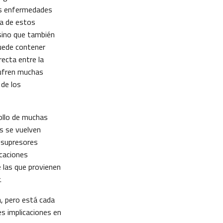
as enfermedades
ía de estos
sino que también
puede contener
recta entre la
sufren muchas
 de los
ollo de muchas
s se vuelven
 supresores
icaciones
e las que provienen
.
a, pero está cada
s implicaciones en