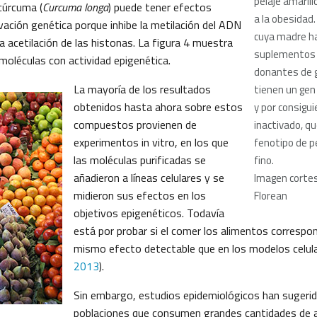
pelaje amarill
cúrcuma (
Curcuma longa
) puede tener efectos
a la obesidad.
ivación genética porque inhibe la metilación del ADN
cuya madre ha
 acetilación de las histonas. La figura 4 muestra
suplementos 
moléculas con actividad epigenética.
donantes de 
La mayoría de los resultados
tienen un gen
obtenidos hasta ahora sobre estos
y por consigu
compuestos provienen de
inactivado, qu
experimentos in vitro, en los que
fenotipo de p
las moléculas purificadas se
fino.
añadieron a líneas celulares y se
Imagen cortes
midieron sus efectos en los
Florean
objetivos epigenéticos. Todavía
está por probar si el comer los alimentos correspon
mismo efecto detectable que en los modelos celula
2013
).
Sin embargo, estudios epidemiológicos han sugerid
poblaciones que consumen grandes cantidades de 