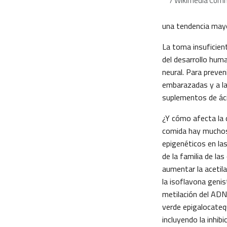
/ Wikimedia Co
una tendencia mayor
La toma insuficien
del desarrollo hum
neural. Para preve
embarazadas y a l
suplementos de áci
¿Y cómo afecta la d
comida hay muchos
epigenéticos en las
de la familia de la
aumentar la acetila
la isoflavona genis
metilación del ADN
verde epigalocateq
incluyendo la inhib