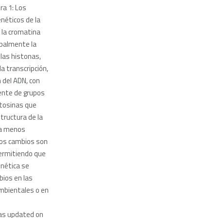
ura 1: Los
néticos de la
 la cromatina
ipalmente la
 las histonas,
a transcripción,
n del ADN, con
lente de grupos
itosinas que
tructura de la
ea menos
tos cambios son
permitiendo que
enética se
ios en las
mbientales o en
as updated on