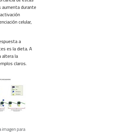
s aumenta durante
 activación
nciación celular,
respuesta a
s es la dieta. A
 altera la
emplos claros.
la imagen para