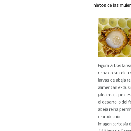
nietos de las muje
Figura 2: Dos larv
reina en su celda 
larvas de abeja re
alimentan exclus
jalea real, que d
el desarrollo del 
abeja reina permi
reproducción.
Imagen cortesía 