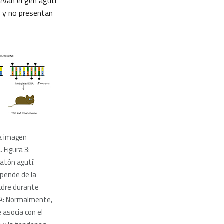
evan el gen agutí
n y no presentan
la imagen
. Figura 3:
ratón agutí.
epende de la
adre durante
 A: Normalmente,
e asocia con el