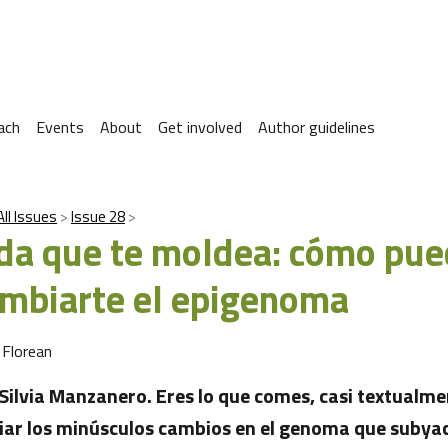
ach
Events
About
Get involved
Author guidelines
All Issues
Issue 28
da que te moldea: cómo pue
ambiarte el epigenoma
 Florean
Silvia Manzanero. Eres lo que comes, casi textualme
ciar los minúsculos cambios en el genoma que suby