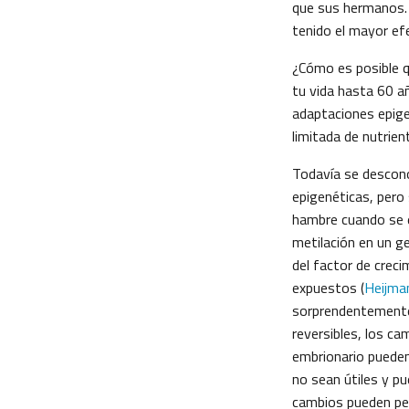
que sus hermanos.
tenido el mayor ef
¿Cómo es posible qu
tu vida hasta 60 a
adaptaciones epigen
limitada de nutrien
Todavía se descono
epigenéticas, pero
hambre cuando se e
metilación en un ge
del factor de creci
expuestos (
Heijman
sorprendentemente
reversibles, los ca
embrionario pueden
no sean útiles y pu
cambios pueden per