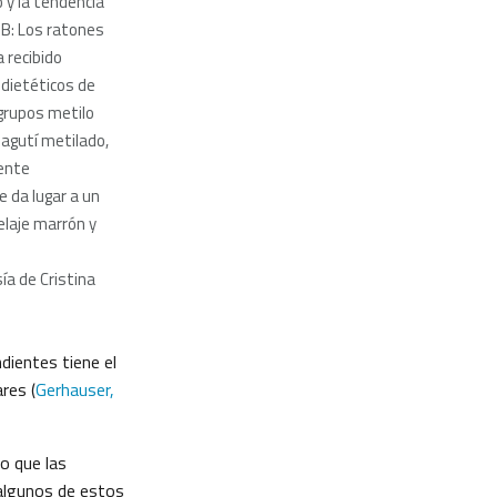
o y la tendencia
 B: Los ratones
 recibido
dietéticos de
grupos metilo
 agutí metilado,
iente
e da lugar a un
elaje marrón y
ía de Cristina
dientes tiene el
res (
Gerhauser,
o que las
algunos de estos