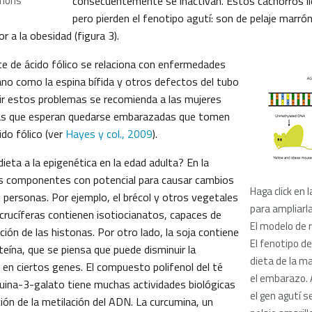
mmons
consecuentemente se inactivan. Estos cachorros ll
pero pierden el fenotipo agutí: son de pelaje marró
 a la obesidad (figura 3).
te de ácido fólico se relaciona con enfermedades
ano como la espina bífida y otros defectos del tubo
nir estos problemas se recomienda a las mujeres
as que esperan quedarse embarazadas que tomen
do fólico (ver
Hayes y col., 2009
).
ieta a la epigenética en la edad adulta? En la
 componentes con potencial para causar cambios
Haga click en 
 personas. Por ejemplo, el brécol y otros vegetales
para ampliarla
s crucíferas contienen isotiocianatos, capaces de
El modelo de 
ción de las histonas. Por otro lado, la soja contiene
El fenotipo d
teína, que se piensa que puede disminuir la
dieta de la m
 en ciertos genes. El compuesto polifenol del té
el embarazo.
uina-3-galato tiene muchas actividades biológicas
el gen agutí s
ición de la metilación del ADN. La curcumina, un