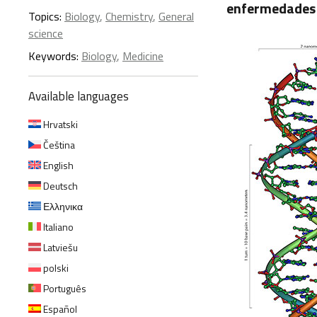
enfermedades c
Topics:
Biology
,
Chemistry
,
General
science
Keywords:
Biology
,
Medicine
Available languages
Hrvatski
Čeština
English
Deutsch
Ελληνικα
Italiano
Latviešu
polski
Português
Español