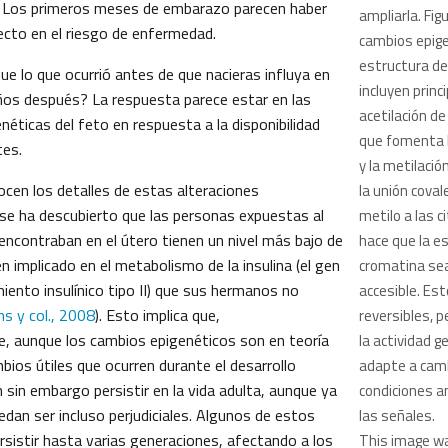
 Los primeros meses de embarazo parecen haber
ampliarla. Fig
ecto en el riesgo de enfermedad.
cambios epige
estructura de
e lo que ocurrió antes de que nacieras influya en
incluyen princ
ños después? La respuesta parece estar en las
acetilación de
éticas del feto en respuesta a la disponibilidad
que fomenta l
tes.
y la metilació
cen los detalles de estas alteraciones
la unión cova
 se ha descubierto que las personas expuestas al
metilo a las c
ncontraban en el útero tienen un nivel más bajo de
hace que la es
n implicado en el metabolismo de la insulina (el gen
cromatina s
miento insulínico tipo II) que sus hermanos no
accesible. Es
s y col., 2008
). Esto implica que,
reversibles, 
, aunque los cambios epigenéticos son en teoría
la actividad g
mbios útiles que ocurren durante el desarrollo
adapte a camb
 sin embargo persistir en la vida adulta, aunque ya
condiciones a
edan ser incluso perjudiciales. Algunos de estos
las señales.
sistir hasta varias generaciones, afectando a los
This image w