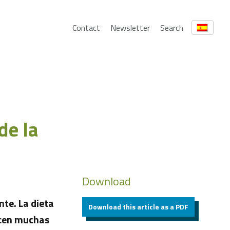
Contact
Newsletter
Search
de la
Download
nte. La dieta
Download this article as a PDF
acen muchas