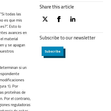
Share this article
“Si todas las
mo es que mis
twitter
facebook
linkedin
es?”. Esto lo
entes avances en
Subscribe to our
newsletter
el material
den y se apagan
 nuestros
Subscribe
determinan si un
respondiente
 modificaciones
gura 1). Por
 las proteínas de
. Por el contrario,
egiones reguladoras
ortancia de estas