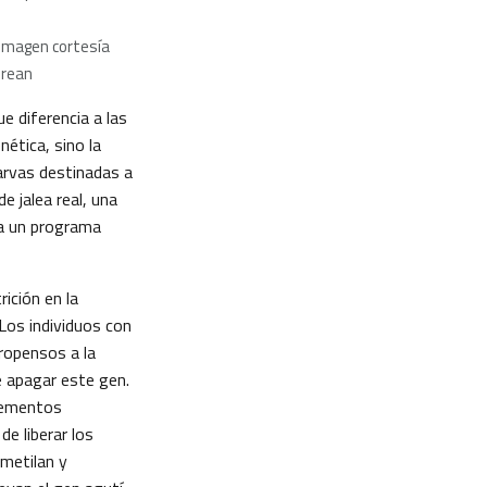
Imagen cortesía
orean
ue diferencia a las
nética, sino la
larvas destinadas a
e jalea real, una
ia un programa
rición en la
 Los individuos con
propensos a la
e apagar este gen.
plementos
de liberar los
 metilan y