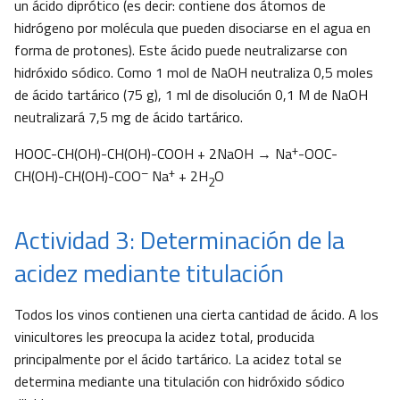
un ácido diprótico (es decir: contiene dos átomos de
hidrógeno por molécula que pueden disociarse en el agua en
forma de protones). Este ácido puede neutralizarse con
hidróxido sódico. Como 1 mol de NaOH neutraliza 0,5 moles
de ácido tartárico (75 g), 1 ml de disolución 0,1 M de NaOH
neutralizará 7,5 mg de ácido tartárico.
+
HOOC-CH(OH)-CH(OH)-COOH + 2NaOH → Na
-OOC-
–
+
CH(OH)-CH(OH)-COO
Na
+ 2H
O
2
Actividad 3: Determinación de la
acidez mediante titulación
Todos los vinos contienen una cierta cantidad de ácido. A los
vinicultores les preocupa la acidez total, producida
principalmente por el ácido tartárico. La acidez total se
determina mediante una titulación con hidróxido sódico