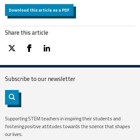
Download this article as a PDF
Share this article
twitter
facebook
linkedin
Subscribe to our
newsletter
Subscribe
Supporting STEM teachers in inspiring their students and
fostering positive attitudes towards the science that shapes
our lives.