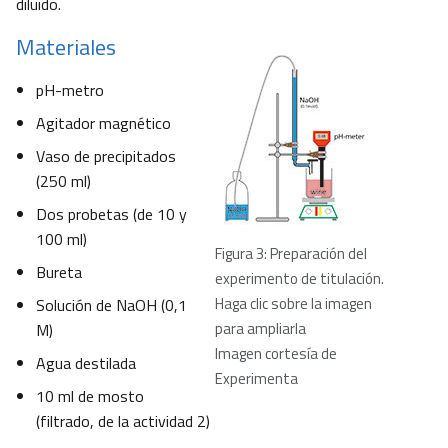
diluido.
Materiales
pH-metro
Agitador magnético
Vaso de precipitados
(250 ml)
Dos probetas (de 10 y
100 ml)
Figura 3: Preparación del
Bureta
experimento de titulación.
Haga clic sobre la imagen
Solución de NaOH (0,1
para ampliarla
M)
Imagen cortesía de
Agua destilada
Experimenta
10 ml de mosto
(filtrado, de la actividad 2)