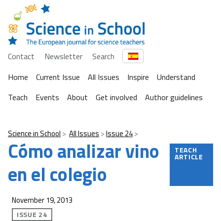
Contact
Newsletter
Search
Home
Current Issue
All Issues
Inspire
Understand
Teach
Events
About
Get involved
Author guidelines
Science in School
All Issues
Issue 24
Cómo analizar vino
TEACH
ARTICLE
en el colegio
November 19, 2013
ISSUE 24