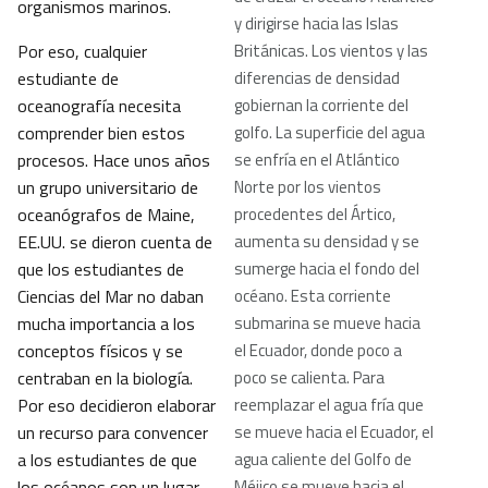
organismos marinos.
y dirigirse hacia las Islas
Por eso, cualquier
Británicas.
Los vientos y las
estudiante de
diferencias de densidad
oceanografía necesita
gobiernan la corriente del
comprender bien estos
golfo. La superficie del agua
procesos. Hace unos años
se enfría en el Atlántico
un grupo universitario de
Norte por los vientos
oceanógrafos de Maine,
procedentes del Ártico,
EE.UU. se dieron cuenta de
aumenta su densidad y se
que los estudiantes de
sumerge hacia el fondo del
Ciencias del Mar no daban
océano. Esta corriente
mucha importancia a los
submarina se mueve hacia
conceptos físicos y se
el Ecuador, donde poco a
centraban en la biología.
poco se calienta. Para
Por eso decidieron elaborar
reemplazar el agua fría que
un recurso para convencer
se mueve hacia el Ecuador, el
a los estudiantes de que
agua caliente del Golfo de
los océanos son un lugar
Méjico se mueve hacia el