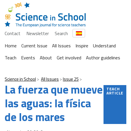
Contact
Newsletter
Search
Home
Current Issue
All Issues
Inspire
Understand
Teach
Events
About
Get involved
Author guidelines
Science in School
All Issues
Issue 25
La fuerza que mueve
TEACH
ARTICLE
las aguas: la física
de los mares