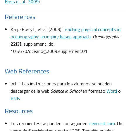
Boss et al., 2009
).
References
Karp-Boss L, et al. (2009)
Teaching physical concepts in
oceanography: an inquiry based approach
.
Oceanography
22(3)
: supplement. doi:
10.5670/oceanog.2009.supplement.01
Web References
w1 – Las instrucciones para los alumnos se pueden
descargar de la web
Science in School
en formato
Word
o
PDF
.
Resources
Los recipientes se pueden conseguir en
ciencekit.com
. Un
juego de 6 recipientes cuesta 130$. También puedes