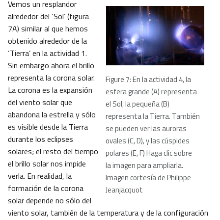
Vemos un resplandor
alrededor del ‘Sol’ (figura
7A) similar al que hemos
obtenido alrededor de la
‘Tierra’ en la actividad 1.
Sin embargo ahora el brillo
representa la corona solar.
Figure 7: En la actividad 4, la
La corona es la expansión
esfera grande (A) representa
del viento solar que
el Sol, la pequeña (B)
abandona la estrella y sólo
representa la Tierra. También
es visible desde la Tierra
se pueden ver las auroras
durante los eclipses
ovales (C, D), y las cúspides
solares; el resto del tiempo
polares (E, F) Haga clic sobre
el brillo solar nos impide
la imagen para ampliarla.
verla. En realidad, la
Imagen cortesía de Philippe
formación de la corona
Jeanjacquot
solar depende no sólo del
viento solar, también de la temperatura y de la configuración