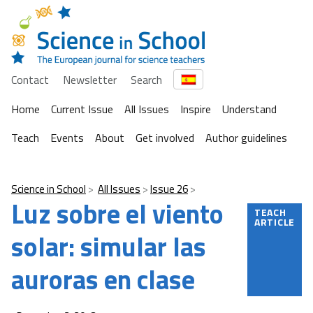
Contact
Newsletter
Search
Home
Current Issue
All Issues
Inspire
Understand
Teach
Events
About
Get involved
Author guidelines
Science in School
All Issues
Issue 26
Luz sobre el viento
TEACH
ARTICLE
solar: simular las
auroras en clase