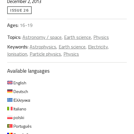
December 2, 2013
ISSUE 26
Ages:
16-19
Topics:
Astronomy / space
,
Earth science
,
Physics
Keywords:
Astrophysics
,
Earth science
,
Electricity
,
Ionisation
,
Particle physics
,
Physics
Available languages
English
Deutsch
Ελληνικα
Italiano
polski
Português