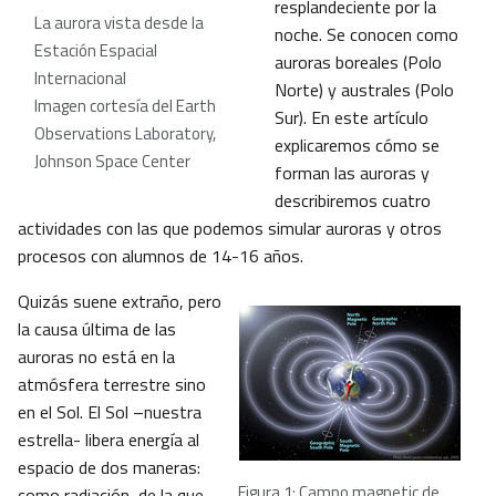
resplandeciente por la
La aurora vista desde la
noche. Se conocen como
Estación Espacial
auroras boreales (Polo
Internacional
Norte) y australes (Polo
Imagen cortesía del Earth
Sur). En este artículo
Observations Laboratory,
explicaremos cómo se
Johnson Space Center
forman las auroras y
describiremos cuatro
actividades con las que podemos simular auroras y otros
procesos con alumnos de 14-16 años.
Quizás suene extraño, pero
la causa última de las
auroras no está en la
atmósfera terrestre sino
en el Sol. El Sol –nuestra
estrella- libera energía al
espacio de dos maneras:
Figura 1: Campo magnetic de
como radiación, de la que