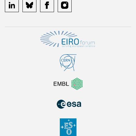
linkedin
bluesky
facebook
instagram