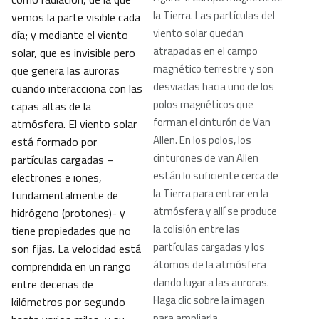
la Tierra. Las partículas del
vemos la parte visible cada
viento solar quedan
día; y mediante el viento
atrapadas en el campo
solar, que es invisible pero
magnético terrestre y son
que genera las auroras
desviadas hacia uno de los
cuando interacciona con las
polos magnéticos que
capas altas de la
forman el cinturón de Van
atmósfera. El viento solar
Allen. En los polos, los
está formado por
cinturones de van Allen
partículas cargadas –
están lo suficiente cerca de
electrones e iones,
la Tierra para entrar en la
fundamentalmente de
atmósfera y allí se produce
hidrógeno (protones)- y
la colisión entre las
tiene propiedades que no
partículas cargadas y los
son fijas. La velocidad está
átomos de la atmósfera
comprendida en un rango
dando lugar a las auroras.
entre decenas de
Haga clic sobre la imagen
kilómetros por segundo
para ampliarla.