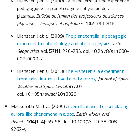
Lilensten J et al. (2008) La Planeterrella, une expérience
pédagogique en planétologie et physique des
plasmas.
Bulletin de l’union des professeurs de sciences
physiques, chimiques et appliquées.
102
: 799-816
Lilensten J et al. (2009)
The planeterrella, a pedagogic
experiment in planetology and plasma physics
.
Acta
Geophysica
, vol.
57(1)
: 220-235. doi: 10.2478/s11600-
008-0079-x
Lilensten J et al. (2013)
The Planeterrella experiment:
from individual initiative to networking
.
Journal of Space
Weather and Space Climate
3
: A07.
doi: 10.1051/swsc/2013029
Messerotti M et al. (2009)
A terrella device for simulating
aurora-like phenomena in a box
.
Earth, Moon, and
Planets
104(1-4)
: 55-58. doi: 10.1007/s11038-008-
9262-y