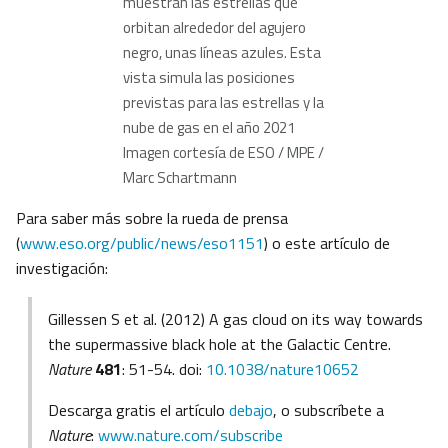
muestran las estrellas que
orbitan alrededor del agujero
negro, unas líneas azules. Esta
vista simula las posiciones
previstas para las estrellas y la
nube de gas en el año 2021
Imagen cortesía de ESO / MPE /
Marc Schartmann
Para saber más sobre la rueda de prensa
(
www.eso.org/public/news/eso1151
) o este artículo de
investigación:
Gillessen S et al. (2012) A gas cloud on its way towards
the supermassive black hole at the Galactic Centre.
Nature
481
: 51-54. doi:
10.1038/nature10652
Descarga gratis el artículo
debajo
, o subscríbete a
Nature
:
www.nature.com/subscribe