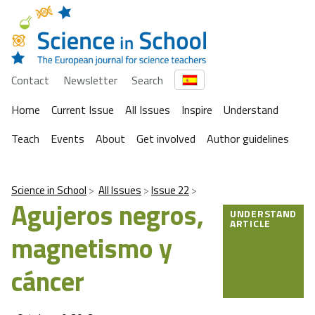
Contact
Newsletter
Search
Home
Current Issue
All Issues
Inspire
Understand
Teach
Events
About
Get involved
Author guidelines
Science in School
All Issues
Issue 22
Agujeros negros,
UNDERSTAND
ARTICLE
magnetismo y
cáncer