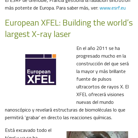
El ESRF de Grenoble, Francia gestiona la radiación sincrotrón
más potente de Europa. Para saber más, ver:
www.esrf.eu
European XFEL: Building the world’s
largest X-ray laser
En el año 2011 se ha
progresado mucho en la
construcción del que será
la mayor y más brillante
fuente de pulsos
ultracortos de rayos X. El
XFEL ofrecerá visiones
nuevas del mundo
nanoscópico y revelará estructuras de biomoléculas lo que
permitirá ‘grabar’ en directo las reacciones químicas.
Está excavado todo el
túnel y ya se ha