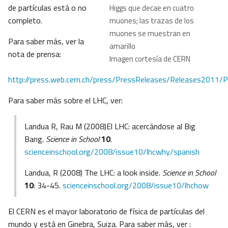
de partículas está o no
Higgs que decae en cuatro
completo.
muones; las trazas de los
muones se muestran en
Para saber más, ver la
amarillo
nota de prensa:
Imagen cortesía de CERN
http://press.web.cern.ch/press/PressReleases/Releases2011/
Para saber más sobre el LHC, ver:
Landua R, Rau M (2008)El LHC: acercándose al Big
Bang.
Science in School
10
.
scienceinschool.org/2008/issue10/lhcwhy/spanish
Landua, R (2008) The LHC: a look inside.
Science in School
10
: 34-45.
scienceinschool.org/2008/issue10/lhchow
El CERN es el mayor laboratorio de física de partículas del
mundo y está en Ginebra, Suiza. Para saber más, ver :