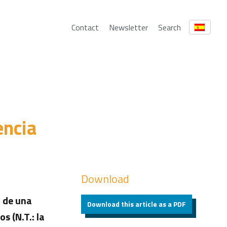
Contact
Newsletter
Search
encia
Download
a de una
Download this article as a PDF
s (N.T.: la