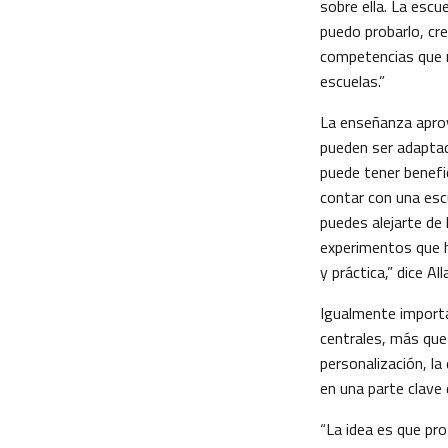
sobre ella. La escu
puedo probarlo, cr
competencias que n
escuelas.”
La enseñanza aprov
pueden ser adaptado
puede tener benefic
contar con una escu
puedes alejarte de
experimentos que h
y práctica,” dice All
Igualmente importa
centrales, más que 
personalización, la
en una parte clave 
“La idea es que pr