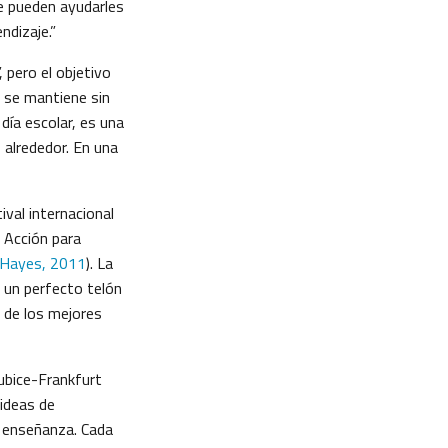
ue pueden ayudarles
ndizaje.”
 pero el objetivo
e se mantiene sin
día escolar, es una
alrededor. En una
val internacional
n Acción para
Hayes, 2011
). La
ó un perfecto telón
 de los mejores
łubice-Frankfurt
ideas de
a enseñanza. Cada