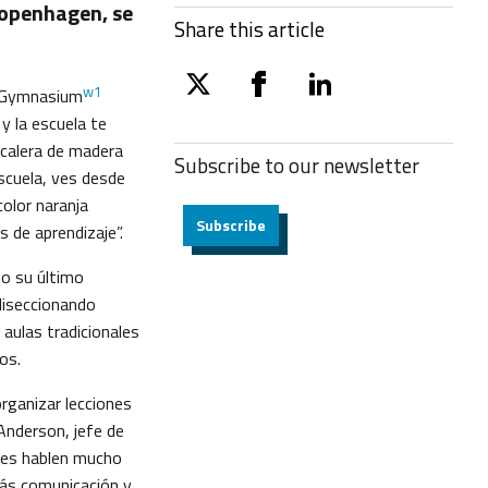
Copenhagen, se
Share this article
w1
d Gymnasium
twitter
facebook
linkedin
y la escuela te
scalera de madera
Subscribe to our
newsletter
escuela, ves desde
color naranja
Subscribe
s de aprendizaje”.
o su último
diseccionando
 aulas tradicionales
os.
organizar lecciones
 Anderson, jefe de
ores hablen mucho
más comunicación y