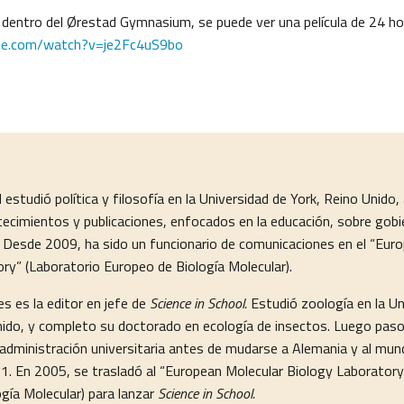
 dentro del Ørestad Gymnasium, se puede ver una película de 24 ho
e.com/watch?v=je2Fc4uS9bo
studió política y filosofía en la Universidad de York, Reino Unido,
tecimientos y publicaciones, enfocados en la educación, sobre gobie
ia. Desde 2009, ha sido un funcionario de comunicaciones en el “Eur
ry” (Laboratorio Europeo de Biología Molecular).
s es la editor en jefe de
Science in School.
Estudió zoología en la Un
nido, y completo su doctorado en ecología de insectos. Luego pas
 administración universitaria antes de mudarse a Alemania y al mund
01. En 2005, se trasladó al “European Molecular Biology Laboratory
gía Molecular) para lanzar
Science in School.