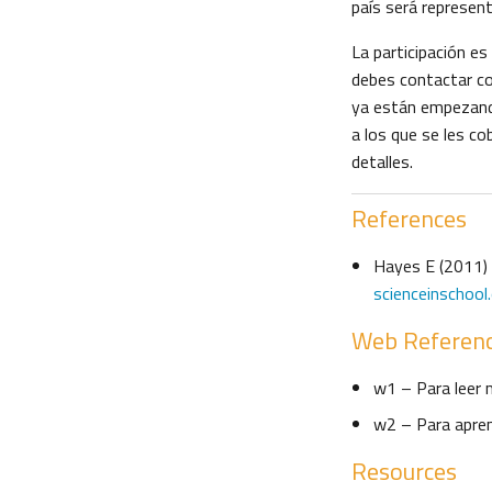
país será represen
La participación es
debes contactar co
ya están empezando
a los que se les co
detalles.
References
Hayes E (2011)
scienceinschoo
Web Referen
w1 – Para leer
w2 – Para apren
Resources