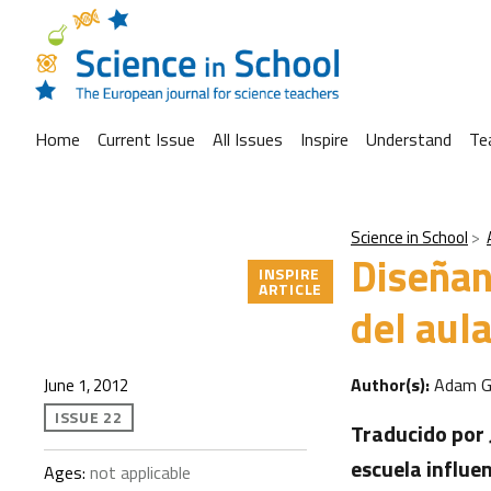
Home
Current Issue
All Issues
Inspire
Understand
Te
Science in School
Diseñan
INSPIRE
ARTICLE
del aul
Author(s):
Adam G
June 1, 2012
ISSUE 22
Traducido por 
escuela influen
Ages:
not applicable