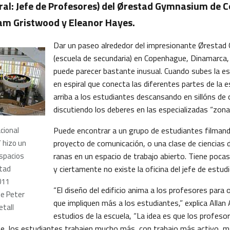
eral: Jefe de Profesores) del Ørestad Gymnasium de 
am Gristwood y Eleanor Hayes.
Dar un paseo alrededor del impresionante Øresta
(escuela de secundaria) en Copenhague, Dinamarca, 
puede parecer bastante inusual. Cuando subes la e
en espiral que conecta las diferentes partes de la 
arriba a los estudiantes descansando en sillóns de 
discutiendo los deberes en las especializadas “zona
acional
Puede encontrar a un grupo de estudiantes filmand
 hizo un
proyecto de comunicación, o una clase de ciencias 
espacios
ranas en un espacio de trabajo abierto. Tiene pocas
stad
y ciertamente no existe la oficina del jefe de estudi
011
“El diseño del edificio anima a los profesores para 
de Peter
que impliquen más a los estudiantes,” explica Allan
tall
estudios de la escuela, “La idea es que los profes
e, los estudiantes trabajen mucho más, con trabajo más activo, 