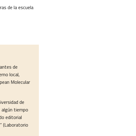
ras de la escuela
 antes de
rno local,
opean Molecular
iversidad de
o algún tiempo
o editorial
” (Laboratorio