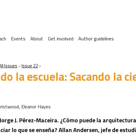
ach
Events
About
Get involved
Author guidelines
All Issues
Issue 22
do la escuela: Sacando la ci
a
ristwood, Eleanor Hayes
Jorge J. Pérez-Maceira. ¿Cómo puede la arquitectur
ciar lo que se enseña? Allan Andersen, jefe de estudio