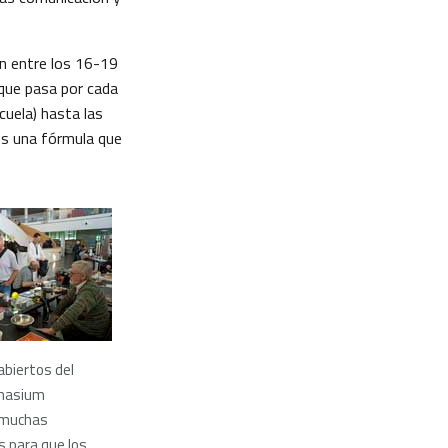
án entre los 16-19
que pasa por cada
cuela) hasta las
 es una fórmula que
abiertos del
nasium
 muchas
 para que los