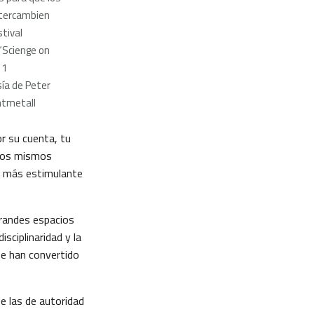
ntercambien
stival
 “Scienge on
11
ía de Peter
mtmetall
or su cuenta, tu
 los mismos
ea más estimulante
grandes espacios
sciplinaridad y la
se han convertido
e las de autoridad