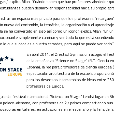
egas,” explica Allan. “Cuándo saben que hay profesores alrededor q
 estudiantes pueden desarrollar responsabilidad hacia su propio apre
struir un espacio más privado para que los profesores “recarguen”,
ón nueva del contenido, la temática, la organización y el aprendizaj
a se ha convertido en algo así como un icono”, explica Allan. “En un 
ocionante simplemente caminar y ver todo lo que está sucediendo 
o lo que sucede es a puerta cerradas, pero aquí se puede ver todo.”
En abril 2011, el Ørestad Gymnasium acogió el festi
de la enseñanza “Science on Stage” (N.T.: Ciencia e
España), la red para profesores de ciencia europea (
espectacular arquitectura de la escuela proporcion
para los deseosos intercambios de ideas entre 350
profesores de Europa.
iguiente festival internacional “Science on Stage” tendrá lugar en S
era polaco-alemana, con profesores de 27 países compartiendo sus 
vadoras en talleres, en actuaciones en el escenario y la feria de l