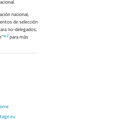
acional.
ación nacional,
entos de selección
para no-delegados,
w2
e”
para más
come
tage.eu