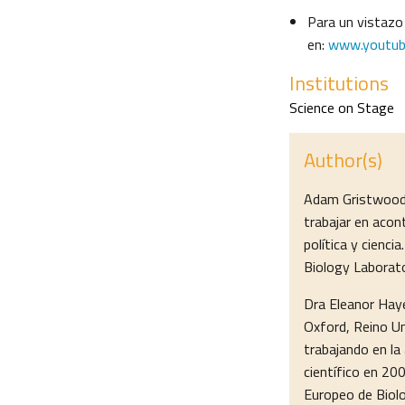
Para un vistazo
en:
www.youtub
Institutions
Science on Stage
Author(s)
Adam Gristwood e
trabajar en acon
política y cienc
Biology Laborato
Dra Eleanor Haye
Oxford, Reino U
trabajando en la
científico en 20
Europeo de Biolo