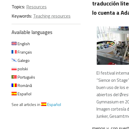
traducción lit
Topics:
Resources
lo cuenta a Ad
Keywords:
Teaching resources
Available languages
English
Français
Galego
polski
El festival intern
Português
“Sience on Stage”
Română
buen uso de los 
Español
abiertos del Øre
Gymnasium en 2
See all articles in
Español
Imagen cortesía 
Junker, Gesamtme
menos y, con suert