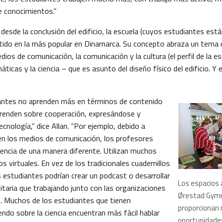
e conocimientos.”
desde la conclusión del edificio, la escuela (cuyos estudiantes est
tido en la más popular en Dinamarca. Su concepto abraza un tema 
dios de comunicación, la comunicación y la cultura (el perfil de la es
ticas y la ciencia – que es asunto del diseño físico del edificio. Y
iantes no aprenden más en términos de contenido
aprenden sobre cooperación, expresándose y
ecnología,” dice Allan. “Por ejemplo, debido a
en los medios de comunicación, los profesores
iencia de una manera diferente. Utilizan muchos
os virtuales. En vez de los tradicionales cuadernillos
 estudiantes podrían crear un podcast o desarrollar
Los espacios 
itaria que trabajando junto con las organizaciones
Ørestad Gym
es. Muchos de los estudiantes que tienen
proporcionan
iendo sobre la ciencia encuentran más fácil hablar
oportunidades