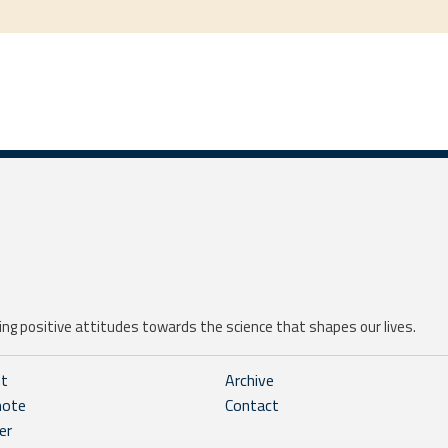
ng positive attitudes towards the science that shapes our lives.
ht
Archive
note
Contact
er