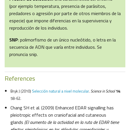
(por ejemplo temperatura, presencia de parásitos,
predadores o agresión por parte de otros miembros de la
especie) que impone diferencias en la supervivencia y
reproducción de los individuos.
SNP
: polimorfismo de un único nucleótido, o letra en la
secuencia de ADN que varía entre individuos. Se
pronuncia snip.
References
Bryk J (2010)
Selección natural a nivel molecular
.
Science in School
14
:
58-62.
Chang SH et al. (2009) Enhanced EDAR signalling has
pleiotropic effects on craniofacial and cutaneous
glands
(El aumento de la actividad en la ruta de EDAR tiene
efectos pleiotrópicos en las glándulas craneofaciales y