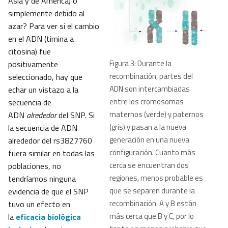
Asia y de América) o
simplemente debido al
azar? Para ver si el cambio
en el ADN (timina a
citosina) fue
Figura 3: Durante la
positivamente
recombinación, partes del
seleccionado, hay que
ADN son intercambiadas
echar un vistazo a la
entre los cromosomas
secuencia de
maternos (verde) y paternos
ADN
alrededor
del SNP. Si
(gris) y pasan a la nueva
la secuencia de ADN
generación en una nueva
alrededor del rs3827760
configuración. Cuanto más
fuera similar en todas las
cerca se encuentran dos
poblaciones, no
regiones, menos probable es
tendríamos ninguna
que se separen durante la
evidencia de que el SNP
recombinación. A y B están
tuvo un efecto en
más cerca que B y C, por lo
la
eficacia biológica