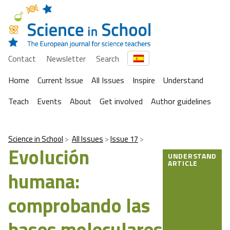
Contact
Newsletter
Search
Home
Current Issue
All Issues
Inspire
Understand
Teach
Events
About
Get involved
Author guidelines
Science in School
All Issues
Issue 17
Evolución
UNDERSTAND
ARTICLE
humana:
comprobando las
bases moleculares