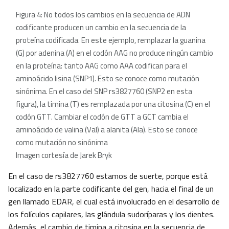
Figura 4: No todos los cambios en la secuencia de ADN
codificante producen un cambio en la secuencia de la
proteína codificada. En este ejemplo, remplazar la guanina
(G) por adenina (A) en el codón AAG no produce ningún cambio
en la proteína: tanto AAG como AAA codifican para el
aminoácido lisina (SNP1). Esto se conoce como mutación
sinónima. En el caso del SNP rs3827760 (SNP2 en esta
figura), la timina (T) es remplazada por una citosina (C) en el
codón GTT. Cambiar el codón de GTT a GCT cambia el
aminoácido de valina (Val) a alanita (Ala). Esto se conoce
como mutación no sinónima
Imagen cortesía de Jarek Bryk
En el caso de rs3827760 estamos de suerte, porque está
localizado en la parte codificante del gen, hacia el final de un
gen llamado EDAR, el cual está involucrado en el desarrollo de
los folículos capilares, las glándula sudoríparas y los dientes.
Además, el cambio de timina a citosina en la secuencia de