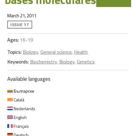
March 21, 2011
ISSUE 17
Ages:
16-19
Topics:
Biology
,
General science
,
Health
Keywords:
Biochemistry
,
Biology
,
Genetics
Available languages
Български
Català
Nederlands
English
Français
Deutsch