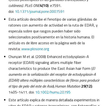
cutáneas). PLoS ONE
4(10)
: e7591.
doi:
10.1371/journal.pone.0007591
Esta artículo describe el fenotipo de varias glándulas de
ratones con aumento de actividad en la ruta de EDAR, y
especula sobre que rasgos pueden haber sido
seleccionados positivamente en la historia humana. El
artículo es de libre acceso en la página web de la
revista:
www.plosone.org
Chunyan M et al. (2008) Enhanced ectodysplasin-A
receptor (EDAR) signaling alters multiple fiber
characteristics to produce the East Asian hair form (
El
aumento en la señalización del receptor de ectodysplasin-A
(EDAR) altera múltiples características de fibras para producir
el tipo de pelo del este de Asia
).
Human Mutation
29(12)
:
1405-1411. doi:
10.1002/humu.20795
Este artículo explica de manera detallada experimentos in
vitro de EDAR y ratones transgénicos, con fotografías e