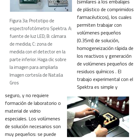
(similares a los embalajes
de plástico de comprimidos
farmacéuticos), los cuales
Figura 3a: Prototipo de
permiten trabajar con
espectrofotómetro Spektra. A:
volúmenes pequeños
fuente de luz LED; B: cámara
(0.35ml) de solución,
de medida; C: zona de
homogeneización rápida de
medida con el detector en la
los reactivos y generación
parte inferior. Haga clic sobre
de volúmenes pequeños de
la imagen para ampliarla
residuos químicos . El
Imagen cortesía de Nataša
trabajo experimental con el
Gros
Spektra es simple y
seguro, y no requiere
formación de laboratorio o
material de vidrio
especiales. Los volúmenes
de solución necesarios son
muy pequeños: se puede