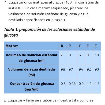
Etiquetar cinco matraces aforados (100 ml) con letras de
la A a la E. En cada matraz etiquetado, pipetear los
volúmenes de solución estándar de glucosa y agua
destilada especificados en la tabla 1.
Tabla 1: preparación de les soluciones estándar de
glucosa
Matraz
A
B
C
D
E
Volumen de solución estándar
2
3
6
8
10
de glucosa (ml)
Volumen de agua destilada
98
97
94
92
90
(ml)
Concentración de glucosa
0.3
0.45
0.9
1.2
1.5
(mg/ml)
2. Etiquetar y llenar seis tubos de muestra tal y como se