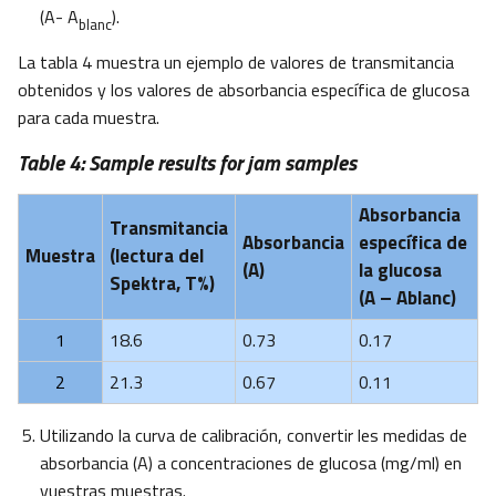
(A- A
).
blanc
La tabla 4 muestra un ejemplo de valores de transmitancia
obtenidos y los valores de absorbancia específica de glucosa
para cada muestra.
Table 4: Sample results for jam samples
Absorbancia
Transmitancia
Absorbancia
específica de
Muestra
(lectura del
(A)
la glucosa
Spektra, T%)
(A – Ablanc)
1
18.6
0.73
0.17
2
21.3
0.67
0.11
Utilizando la curva de calibración, convertir les medidas de
absorbancia (A) a concentraciones de glucosa (mg/ml) en
vuestras muestras.