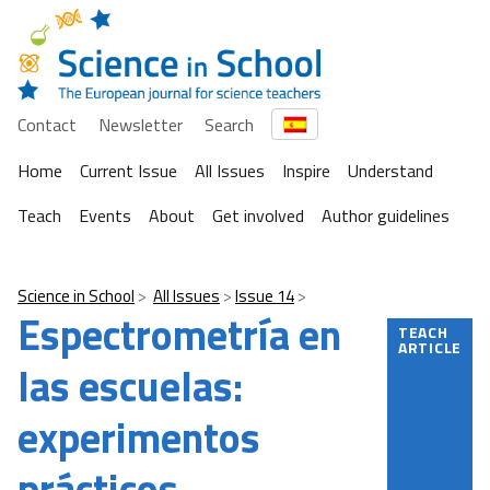
Contact
Newsletter
Search
Home
Current Issue
All Issues
Inspire
Understand
Teach
Events
About
Get involved
Author guidelines
Science in School
All Issues
Issue 14
Espectrometría en
TEACH
ARTICLE
las escuelas:
experimentos
prácticos