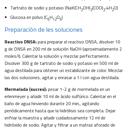
Tartrato de sodio y potasio (NaK(CH
OH)
(COO)
.4H
O)
2
2
2
2
Glucosa en polvo (C
H
O
)
6
12
6
Preparación de les soluciones
Reactivo DNSA:
para preparar el reactivo DNSA, disolver 10
g de DNSA en 200 ml de solución NaOH (aproximadamente 2
moles/l). Calentar la solución y mezclar perfectamente.
Disolver 300 g de tartrato de sodio y potasio en 500 ml de
agua destilada para obtener un estabilizante de color. Mezclar
las dos soluciones, agitar y enrasar a 1 l con agua destilada.
Mermelada (sucres):
pesar 1-2 g de mermelada en un
erlenmeyer y añadir 10 ml de ácido sulfúrico. Calentar en el
baño de agua hirviendo durante 20 min., agitando
periódicamente hasta que la hidrólisis sea completa. Dejar
enfriar la muestra y añadir cuidadosamente 12 ml de
hidróxido de sodio. Agitar y filtrar a un matraz aforado de