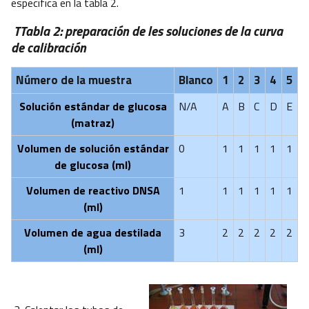
especifica en la tabla 2.
TTabla 2: preparación de les soluciones de la curva
de calibración
Número de la muestra
Blanco
1
2
3
4
5
Solución estándar de glucosa
N/A
A
B
C
D
E
(matraz)
Volumen de solución estándar
0
1
1
1
1
1
de glucosa (ml)
Volumen de reactivo DNSA
1
1
1
1
1
1
(ml)
Volumen de agua destilada
3
2
2
2
2
2
(ml)