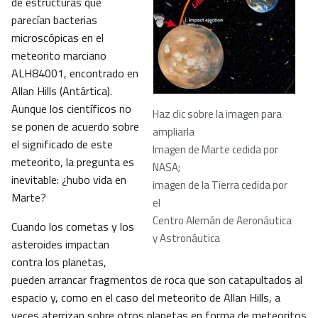
de estructuras que
parecían bacterias
microscópicas en el
meteorito marciano
ALH84001, encontrado en
Allan Hills (Antártica).
Aunque los científicos no
Haz clic sobre la imagen para
se ponen de acuerdo sobre
ampliarla
el significado de este
Imagen de Marte cedida por
meteorito, la pregunta es
NASA;
inevitable: ¿hubo vida en
imagen de la Tierra cedida por
Marte?
el
Centro Alemán de Aeronáutica
Cuando los cometas y los
y Astronáutica
asteroides impactan
contra los planetas,
pueden arrancar fragmentos de roca que son catapultados al
espacio y, como en el caso del meteorito de Allan Hills, a
veces aterrizan sobre otros planetas en forma de meteoritos