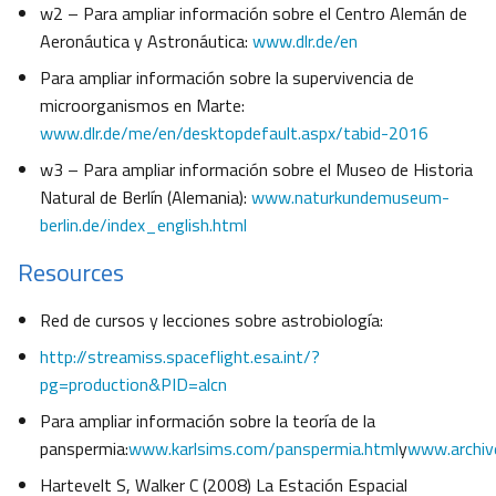
w2 – Para ampliar información sobre el Centro Alemán de
Aeronáutica y Astronáutica:
www.dlr.de/en
Para ampliar información sobre la supervivencia de
microorganismos en Marte:
www.dlr.de/me/en/desktopdefault.aspx/tabid-2016
w3 – Para ampliar información sobre el Museo de Historia
Natural de Berlín (Alemania):
www.naturkundemuseum-
berlin.de/index_english.html
Resources
Red de cursos y lecciones sobre astrobiología:
http://streamiss.spaceflight.esa.int/?
pg=production&PID=alcn
Para ampliar información sobre la teoría de la
panspermia:
www.karlsims.com/panspermia.html
y
www.archiv
Hartevelt S, Walker C (2008) La Estación Espacial