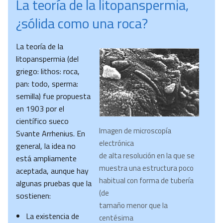
La teoría de la litopanspermia,
¿sólida como una roca?
La teoría de la
litopanspermia (del
griego: lithos: roca,
pan: todo, sperma:
semilla) fue propuesta
en 1903 por el
científico sueco
Imagen de microscopía
Svante Arrhenius. En
electrónica
general, la idea no
de alta resolución en la que se
está ampliamente
muestra una estructura poco
aceptada, aunque hay
habitual con forma de tubería
algunas pruebas que la
(de
sostienen:
tamaño menor que la
La existencia de
centésima