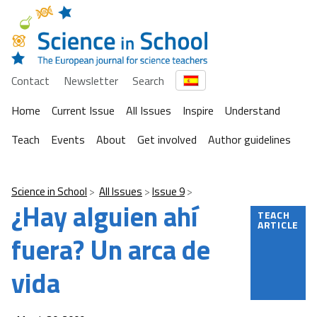
Contact
Newsletter
Search
Home
Current Issue
All Issues
Inspire
Understand
Teach
Events
About
Get involved
Author guidelines
Science in School
All Issues
Issue 9
¿Hay alguien ahí
TEACH
ARTICLE
fuera? Un arca de
vida