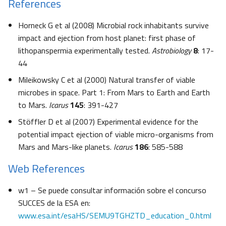
References
Horneck G et al (2008) Microbial rock inhabitants survive
impact and ejection from host planet: first phase of
lithopanspermia experimentally tested.
Astrobiology
8
: 17-
44
Mileikowsky C et al (2000) Natural transfer of viable
microbes in space. Part 1: From Mars to Earth and Earth
to Mars.
Icarus
145
: 391-427
Stöffler D et al (2007) Experimental evidence for the
potential impact ejection of viable micro-organisms from
Mars and Mars-like planets.
Icarus
186
: 585-588
Web References
w1 – Se puede consultar información sobre el concurso
SUCCES de la ESA en:
www.esa.int/esaHS/SEMU9TGHZTD_education_0.html