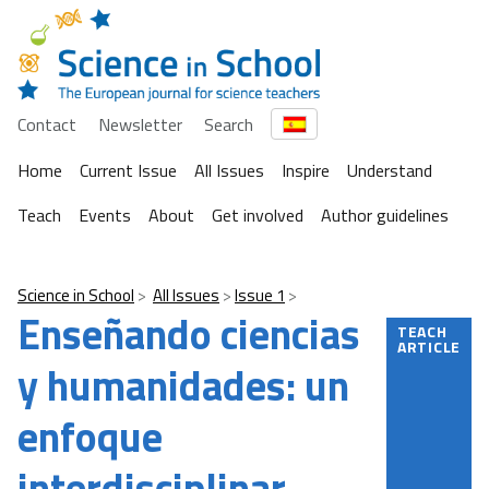
Contact
Newsletter
Search
Home
Current Issue
All Issues
Inspire
Understand
Teach
Events
About
Get involved
Author guidelines
Science in School
All Issues
Issue 1
Enseñando ciencias
TEACH
ARTICLE
y humanidades: un
enfoque
interdisciplinar