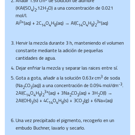
Añadir 1.9
x
cm
de solución de alumbre
(KAl(SO
)
.12H
O) a una concentración de 0.021
4
2
2
mol/l.
3+
3+
Al
(aq) + 2C
O
H
(aq) → Al(C
O
H
)
(aq)
14
4
8
14
4
8
2
Hervir la mezcla durante 3 h, manteniendo el volumen
constante mediante la adición de pequeñas
cantidades de agua.
Dejar enfriar la mezcla y separar las raices entre sí.
3
Gota a gota, añadir a la solución 0.63
x
cm
de soda
-3
(Na
CO
(aq)) a una concentración de 0.094 mol/dm
.
2
3
3+
2Al(C
O
H
)
(aq) + 3Na
CO
(aq) + 3H
O(l) →
14
4
8
2
2
3
2
2Al(OH)
(s) + 4C
O
H
(s) + 3CO
(g) + 6Na+(aq)
3
14
4
8
2
Una vez precipitado el pigmento, recogerlo en un
embudo Buchner, lavarlo y secarlo.