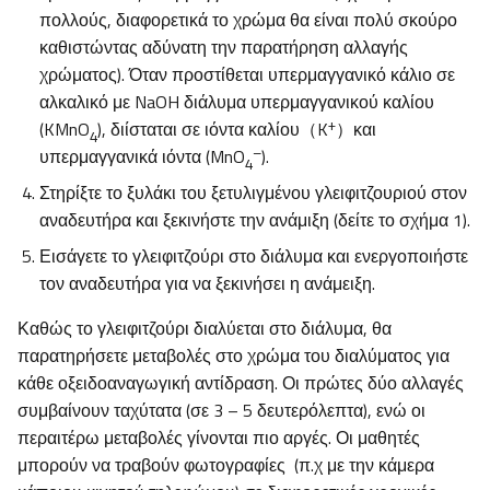
πολλούς, διαφορετικά το χρώμα θα είναι πολύ σκούρο
καθιστώντας αδύνατη την παρατήρηση αλλαγής
χρώματος). Όταν προστίθεται υπερμαγγανικό κάλιο σε
αλκαλικό με NaOH διάλυμα υπερμαγγανικού καλίου
+
(KMnO
), διίσταται σε ιόντα καλίου（K
）και
4
–
υπερμαγγανικά ιόντα (MnO
).
4
Στηρίξτε το ξυλάκι του ξετυλιγμένου γλειφιτζουριού στον
αναδευτήρα και ξεκινήστε την ανάμιξη (δείτε το σχήμα 1).
Εισάγετε το γλειφιτζούρι στο διάλυμα και ενεργοποιήστε
τον αναδευτήρα για να ξεκινήσει η ανάμειξη.
Καθώς το γλειφιτζούρι διαλύεται στο διάλυμα, θα
παρατηρήσετε μεταβολές στο χρώμα του διαλύματος για
κάθε οξειδοαναγωγική αντίδραση. Οι πρώτες δύο αλλαγές
συμβαίνουν ταχύτατα (σε 3 – 5 δευτερόλεπτα), ενώ οι
περαιτέρω μεταβολές γίνονται πιο αργές. Οι μαθητές
μπορούν να τραβούν φωτογραφίες (π.χ με την κάμερα