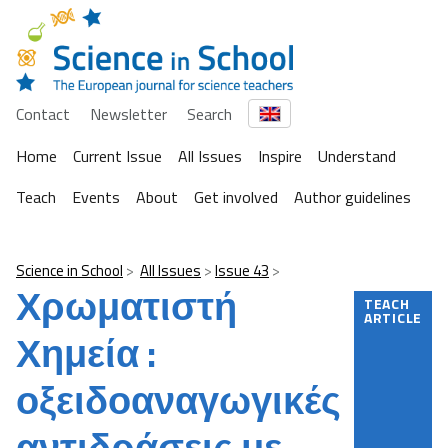
Contact
Newsletter
Search
Home
Current Issue
All Issues
Inspire
Understand
Teach
Events
About
Get involved
Author guidelines
Science in School
All Issues
Issue 43
Χρωματιστή
TEACH
ARTICLE
Χημεία :
οξειδοαναγωγικές
αντιδράσεις με