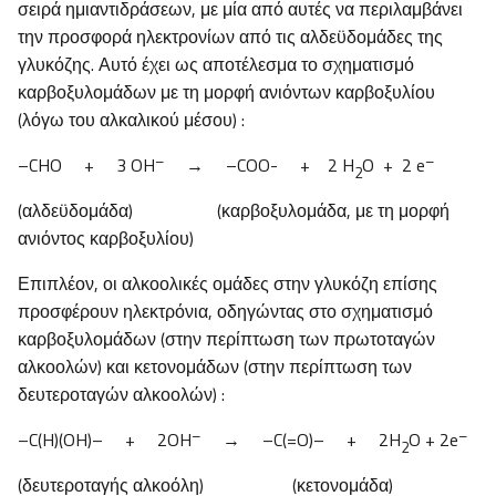
σειρά ημιαντιδράσεων, με μία από αυτές να περιλαμβάνει
την προσφορά ηλεκτρονίων από τις αλδεϋδομάδες της
γλυκόζης. Αυτό έχει ως αποτέλεσμα το σχηματισμό
καρβοξυλομάδων με τη μορφή ανιόντων καρβοξυλίου
(λόγω του αλκαλικού μέσου) :
–
–
–CHO + 3 OH
→ –COO- + 2 H
O + 2 e
2
(αλδεϋδομάδα) (καρβοξυλομάδα, με τη μορφή
ανιόντος καρβοξυλίου)
Επιπλέον, οι αλκοολικές ομάδες στην γλυκόζη επίσης
προσφέρουν ηλεκτρόνια, οδηγώντας στο σχηματισμό
καρβοξυλομάδων (στην περίπτωση των πρωτοταγών
αλκοολών) και κετονομάδων (στην περίπτωση των
δευτεροταγών αλκοολών) :
–
–
–C(H)(OH)– + 2OH
→ –C(=O)– + 2H
O + 2e
2
(δευτεροταγής αλκοόλη) (κετονομάδα)