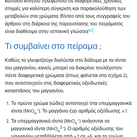
κάποιου κινητού τηλεφώνου) σε διαφορετικές χρονικές
στιγμές για καλύτερη σύγκριση και παρακολούθηση των
μεταβολών στα χρώματα. Βίντεο από τους συγγραφείς του
άρθρου στη διάρκεια της παρουσίασης του πειράματος
w2
είναι διαθέσιμο στην ισπανική γλώσσα
.
Τι συμβαίνει στο πείραμα ;
Καθώς το γλειφιτζούρι διαλύεται στο διάλυμα με τα ιόντα
του μαγγανίου, κανείς μπορεί να διακρίνει τουλάχιστον
πέντε διαφορετικά χρώματα (όπως φαίνεται στο σχήμα 2),
που αντιστοιχούν στις διαφορετικές οξειδωτικές
καταστάσεις του μαγγανίου.
Το πρώτο χρώμα (ιώδες) αντιστοιχεί στα υπερμαγγανικά
–
ιόντα (MnO
). Το μαγγάνιο έχει αριθμός οξείδωσης +7.
4
–
Τα υπερμαγγανικά ιόντα (MnO
) ανάγονται σε
4
2–
μαγγανικά ιόντα (MnO
). Ο αριθμός οξείδωσης του
4
μαγγανίου μεταβάλλεται από +7 σε +6, και το χρώμα