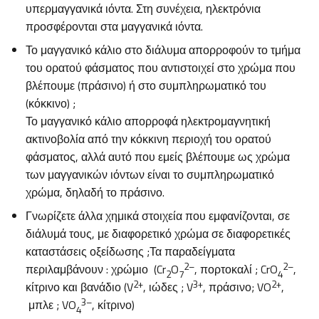
υπερμαγγανικά ιόντα. Στη συνέχεια, ηλεκτρόνια
προσφέρονται στα μαγγανικά ιόντα.
Το μαγγανικό κάλιο στο διάλυμα απορροφούν το τμήμα
του ορατού φάσματος που αντιστοιχεί στο χρώμα που
βλέπουμε (πράσινο) ή στο συμπληρωματικό του
(κόκκινο) ;
Το μαγγανικό κάλιο απορροφά ηλεκτρομαγνητική
ακτινοβολία από την κόκκινη περιοχή του ορατού
φάσματος, αλλά αυτό που εμείς βλέπουμε ως χρώμα
των μαγγανικών ιόντων είναι το συμπληρωματικό
χρώμα, δηλαδή το πράσινο.
Γνωρίζετε άλλα χημικά στοιχεία που εμφανίζονται, σε
διάλυμά τους, με διαφορετικό χρώμα σε διαφορετικές
καταστάσεις οξείδωσης ;Τα παραδείγματα
2–
2–
περιλαμβάνουν : χρώμιο (Cr
O
, πορτοκαλί ; CrO
,
2
7
4
2+
3+
2+
κίτρινο και βανάδιο (V
, ιώδες ; V
, πράσινο; VO
,
3–
μπλε ; VO
, κίτρινο)
4