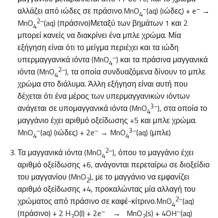
–
–
αλλάζει από ιώδες σε πράσινο.MnO
(aq) (ιώδες) + e
→
4
2
–
MnO
(aq) (πράσινο)Μεταξύ των βημάτων 1 και 2
4
μπορεί κανείς να διακρίνει ένα μπλε χρώμα. Μία
εξήγηση είναι ότι το μείγμα περιέχει και τα ιώδη
–
υπερμαγγανικά ιόντα (MnO
) και τα πράσινα μαγγανικά
4
2–
ιόντα (MnO
), τα οποία συνδυαζόμενα δίνουν το μπλε
4
χρώμα στο διάλυμα. Άλλη εξήγηση είναι αυτή που
δέχεται ότι ένα μέρος των υπερμαγγανικών ιόντων
3–
ανάγεται σε υπομαγγανικά ιόντα (MnO
), στα οποία το
4
μαγγάνιο έχει αριθμό οξείδωσης +5 και μπλε χρώμα.
–
–
3
–
MnO
(aq) (ιώδες) + 2e
→ MnO
(aq) (μπλε)
4
4
2–
Τα μαγγανικά ιόντα (MnO
), όπου το μαγγάνιο έχει
4
αριθμό οξείδωσης +6, ανάγονται περεταίρω σε διοξείδιο
του μαγγανίου (MnO
), με το μαγγάνιο να εμφανίζει
2
αριθμό οξείδωσης +4, προκαλώντας μία αλλαγή του
2
–
χρώματος από πράσινο σε καφέ-κίτρινο.MnO
(aq)
4
–
–
(πράσινο) + 2 H
O(l) + 2e
→ MnO
(s) + 4OH
(aq)
2
2