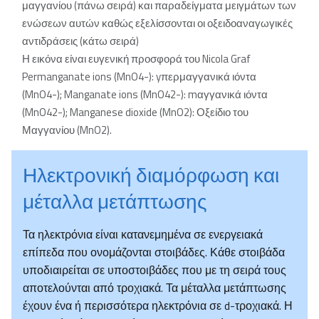
μαγγανίου (πάνω σειρά) και παραδείγματα μειγμάτων των
ενώσεων αυτών καθώς εξελίσσονται οι οξειδοαναγωγικές
αντιδράσεις (κάτω σειρά)
Η εικόνα είναι ευγενική προσφορά του Nicola Graf
Permanganate ions (MnO4-): yπερμαγγανικά ιόντα
(MnO4-); Manganate ions (MnO42-): mαγγανικά ιόντα
(MnO42-); Manganese dioxide (MnO2): Οξείδιο του
Μαγγανίου (MnO2).
Ηλεκτρονική διαμόρφωση και
μέταλλα μετάπτωσης
Τα ηλεκτρόνια είναι κατανεμημένα σε ενεργειακά
επίπεδα που ονομάζονται στοιβάδες. Κάθε στοιβάδα
υποδιαιρείται σε υποστοιβάδες που με τη σειρά τους
αποτελούνται από τροχιακά. Τα μέταλλα μετάπτωσης
έχουν ένα ή περισσότερα ηλεκτρόνια σε d-τροχιακά. Η