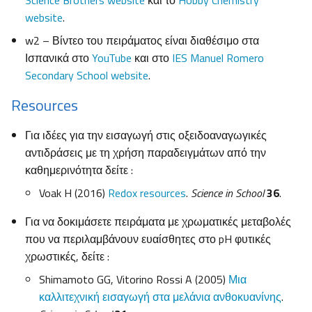
Science Brothers website
και το
Hobby Chemistry
website
.
w2 – Βίντεο του πειράματος είναι διαθέσιμο στα
Ισπανικά στο
YouTube
και στο
IES Manuel Romero
Secondary School website
.
Resources
Για ιδέες για την εισαγωγή στις οξειδοαναγωγικές
αντιδράσεις με τη χρήση παραδειγμάτων από την
καθημερινότητα δείτε :
Voak H (2016)
Redox resources
.
Science in School
36
.
Για να δοκιμάσετε πειράματα με χρωματικές μεταβολές
που να περιλαμβάνουν ευαίσθητες στο pH φυτικές
χρωστικές, δείτε :
Shimamoto GG, Vitorino Rossi A (2005)
Μια
καλλιτεχνική εισαγωγή στα μελάνια ανθοκυανίνης
.