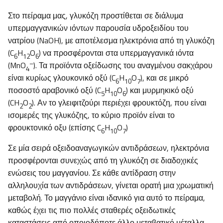
Στο πείραμα μας, γλυκόζη προστίθεται σε διάλυμα
υπερμαγγανικών ιόντων παρουσία υδροξειδίου του
νατρίου (NaOH), με αποτέλεσμα ηλεκτρόνια από τη γλυκόζη
(C
H
O
) να προσφέρονται στα υπερμαγγανικά ιόντα
6
12
6
–
(MnO
). Τα προϊόντα οξείδωσης του αναγμένου σακχάρου
4
είναι κυρίως γλουκονικό οξύ (C
H
O
), και σε μικρό
6
10
7
ποσοστό αραβονικό οξύ (C
H
O
) και μυρμηκικό οξύ
5
10
6
(CH
O
). Αν το γλειφιτζούρι περιέχει φρουκτόζη, που είναι
2
2
ισομερές της γλυκόζης, το κύριο προϊόν είναι το
φρουκτονικό οξυ (επίσης C
H
O
)
6
10
7
Σε μία σειρά οξειδοαναγωγικών αντιδράσεων, ηλεκτρόνια
προσφέρονται συνεχώς από τη γλυκόζη σε διαδοχικές
ενώσεις του μαγγανίου. Σε κάθε αντίδραση στην
αλληλουχία των αντιδράσεων, γίνεται ορατή μια χρωματική
μεταβολή. Το μαγγάνιο είναι ιδανικό για αυτό το πείραμα,
καθώς έχει τις πιο πολλές σταθερές οξειδωτικές
καταστάσεις από οποιοδήποτε άλλο μεταβατικό μέταλλα