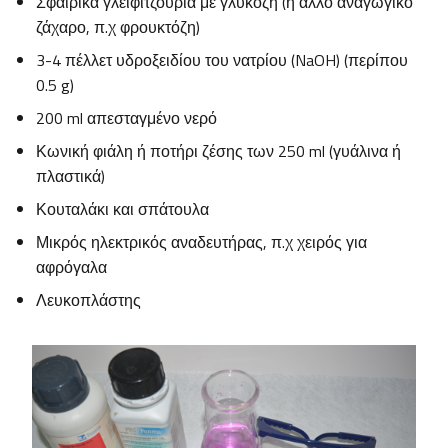
Σφαιρικά γλειφιτζούρια με γλυκόζη (ή άλλο αναγωγικό
ζάχαρο, π.χ φρουκτόζη)
3-4 πέλλετ υδροξειδίου του νατρίου (NaOH) (περίπου
0.5 g)
200 ml απεσταγμένο νερό
Κωνική φιάλη ή ποτήρι ζέσης των 250 ml (γυάλινα ή
πλαστικά)
Κουταλάκι και σπάτουλα
Μικρός ηλεκτρικός αναδευτήρας, π.χ χειρός για
αφρόγαλα
Λευκοπλάστης