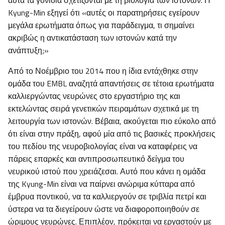
αυτά τα γονίδια σχετίζονται με τη βιολογία των ιστονών. Η
Kyung-Min εξηγεί ότι «αυτές οι παρατηρήσεις εγείρουν
μεγάλα ερωτήματα όπως για παράδειγμα, τι σημαίνει
ακριβώς η αντικατάσταση των ιστονών κατά την
ανάπτυξη;»
Από το Νοέμβριο του 2014 που η ίδια εντάχθηκε στην
ομάδα του EMBL αναζητά απαντήσεις σε τέτοια ερωτήματα
καλλιεργώντας νευρώνες στο εργαστήριο της και
εκτελώντας σειρά γενετικών πειραμάτων σχετικά με τη
λειτουργία των ιστονών. Βέβαια, ακούγεται πιο εύκολο από
ότι είναι στην πράξη, αφού μία από τις βασικές προκλήσεις
του πεδίου της νευροβιολογίας είναι να καταφέρεις να
πάρεις επαρκές και αντιπροσωπευτικό δείγμα του
νευρικού ιστού που χρειάζεσαι. Αυτό που κάνει η ομάδα
της Kyung-Min είναι να παίρνει ανώριμα κύτταρα από
έμβρυα ποντικού, να τα καλλιεργούν σε τριβλία πετρί και
ύστερα να τα διεγείρουν ώστε να διαφοροποιηθούν σε
ώριμους νευρώνες. Επιπλέον, πρόκειται να εργαστούν με