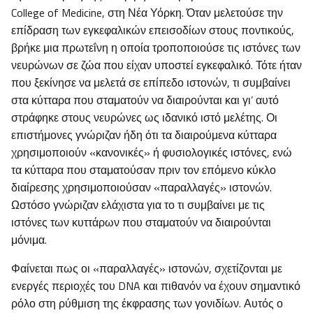
College of Medicine, στη Νέα Υόρκη. Όταν μελετούσε την
επίδραση των εγκεφαλικών επεισοδίων στους ποντικούς,
βρήκε μια πρωτεΐνη η οποία τροποποιούσε τις ιστόνες των
νευρώνων σε ζώα που είχαν υποστεί εγκεφαλικό. Τότε ήταν
που ξεκίνησε να μελετά σε επίπεδο ιστονών, τι συμβαίνει
στα κύτταρα που σταματούν να διαιρούνται και γι’ αυτό
στράφηκε στους νευρώνες ως ιδανικό ιστό μελέτης. Οι
επιστήμονες γνώριζαν ήδη ότι τα διαιρούμενα κύτταρα
χρησιμοποιούν «κανονικές» ή φυσιολογικές ιστόνες, ενώ
τα κύτταρα που σταματούσαν πριν τον επόμενο κύκλο
διαίρεσης χρησιμοποιούσαν «παραλλαγές» ιστονών.
Ωστόσο γνώριζαν ελάχιστα για το τι συμβαίνει με τις
ιστόνες των κυττάρων που σταματούν να διαιρούνται
μόνιμα.
Φαίνεται πως οι «παραλλαγές» ιστονών, σχετίζονται με
ενεργές περιοχές του DNA και πιθανόν να έχουν σημαντικό
ρόλο στη ρύθμιση της έκφρασης των γονιδίων. Αυτός ο