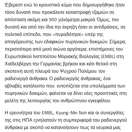
Έβερεστ ενώ το κρουστικό κύμα που δημιουργήθηκε ήταν
τόσο δυνατό που προκάλεσε καταστροφή τζαμιών σε
απόσταση ακόμη και 900 χιλιόμετρα μακριά. Όμως, πιο
δυνατή και από την ίδια την έκρηξη ήταν οι αντιδράσεις, σε
πολιτικό επίπεδο, που «πυροδότησε» υπέρ της
απαγόρευσης των εδαφικών πυρηνικών δοκιμών. Σήμερα,
περισσότερο από μισό αιώνα αργότερα, επιστήμονες του
Ευρωπαϊκού Ινστιτούτου Μοριακής Βιολογίας (EMBL) στη
Χαϊδελβέργη την Γερμανίας βρήκαν και κάτι θετικό στη
σκοτεινή αυτή πλευρά του Ψυχρού Πολέμου: τον
ραδιενεργό άνθρακα. Ο ραδιενεργός άνθρακας, ένα
αβλαβές κατάλοιπο που εντοπίζεται στα υπολείμματα των
πυρηνικών δοκιμών, φαίνεται να δίνει νέες προοπτικές στη
μελέτη της λειτουργίας του ανθρώπινου εγκεφάλου.
Η ερευνήτρια του EMBL, Kyung-Min Noh και οι συνεργάτες
της στις ΗΠΑ ιχνηλατούν τη συμπεριφορά του ραδιενεργού
άνθρακα με σκοπό να κατανοήσουν πως τα νευρικά μας