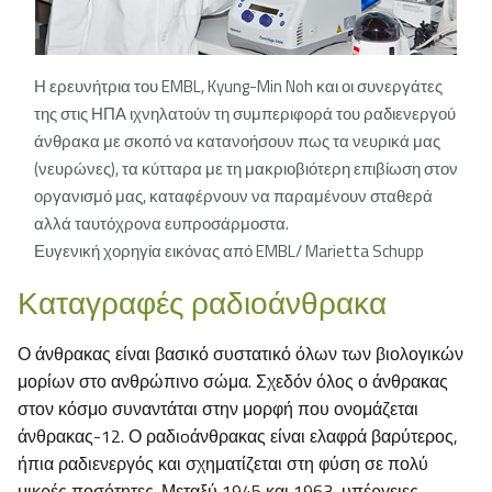
Η ερευνήτρια του EMBL, Kyung-Min Noh και οι συνεργάτες
της στις ΗΠΑ ιχνηλατούν τη συμπεριφορά του ραδιενεργού
άνθρακα με σκοπό να κατανοήσουν πως τα νευρικά μας
(νευρώνες), τα κύτταρα με τη μακριοβιότερη επιβίωση στον
οργανισμό μας, καταφέρνουν να παραμένουν σταθερά
αλλά ταυτόχρονα ευπροσάρμοστα.
Ευγενική χορηγία εικόνας από EMBL/ Marietta Schupp
Καταγραφές ραδιοάνθρακα
Ο άνθρακας είναι βασικό συστατικό όλων των βιολογικών
μορίων στο ανθρώπινο σώμα. Σχεδόν όλος ο άνθρακας
στον κόσμο συναντάται στην μορφή που ονομάζεται
άνθρακας-12. Ο ραδιoάνθρακας είναι ελαφρά βαρύτερος,
ήπια ραδιενεργός και σχηματίζεται στη φύση σε πολύ
μικρές ποσότητες. Μεταξύ 1945 και 1963, υπέργειες