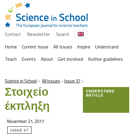
Contact
Newsletter
Search
Home
Current Issue
All Issues
Inspire
Understand
Teach
Events
About
Get involved
Author guidelines
Science in School
All Issues
Issue 37
Στοιχείο
UNDERSTAND
ARTICLE
έκπληξη
November 21, 2017
ISSUE 37