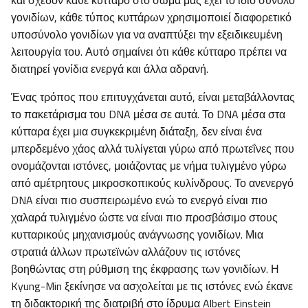
και σχεδόν κάθε κύτταρο στο σώμα μας έχει το ίδιο σύνολο
γονιδίων, κάθε τύπος κυττάρων χρησιμοποιεί διαφορετικό
υποσύνολο γονιδίων για να αναπτύξει την εξειδικευμένη
λειτουργία του. Αυτό σημαίνει ότι κάθε κύτταρο πρέπει να
διατηρεί γονίδια ενεργά και άλλα αδρανή.
Ένας τρόπος που επιτυγχάνεται αυτό, είναι μεταβάλλοντας
το πακετάρισμα του DNA μέσα σε αυτά. Το DNA μέσα στα
κύτταρα έχει μια συγκεκριμένη διάταξη, δεν είναι ένα
μπερδεμένο χάος αλλά τυλίγεται γύρω από πρωτεΐνες που
ονομάζονται ιστόνες, μοιάζοντας με νήμα τυλιγμένο γύρω
από αμέτρητους μικροσκοπικούς κυλίνδρους. Το ανενεργό
DNA είναι πιο συσπειρωμένο ενώ το ενεργό είναι πιο
χαλαρά τυλιγμένο ώστε να είναι πιο προσβάσιμο στους
κυτταρικούς μηχανισμούς ανάγνωσης γονιδίων. Μια
στρατιά άλλων πρωτεϊνών αλλάζουν τις ιστόνες
βοηθώντας στη ρύθμιση της έκφρασης των γονιδίων. Η
Kyung-Min ξεκίνησε να ασχολείται με τις ιστόνες ενώ έκανε
τη διδακτορική της διατριβή στο ίδρυμα Albert Einstein