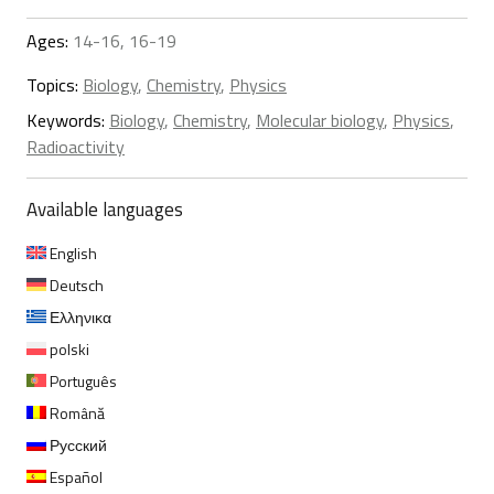
Ages:
14-16, 16-19
Topics:
Biology
,
Chemistry
,
Physics
Keywords:
Biology
,
Chemistry
,
Molecular biology
,
Physics
,
Radioactivity
Available languages
English
Deutsch
Ελληνικα
polski
Português
Română
Русский
Español