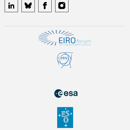
linkedin
bluesky
facebook
instagram