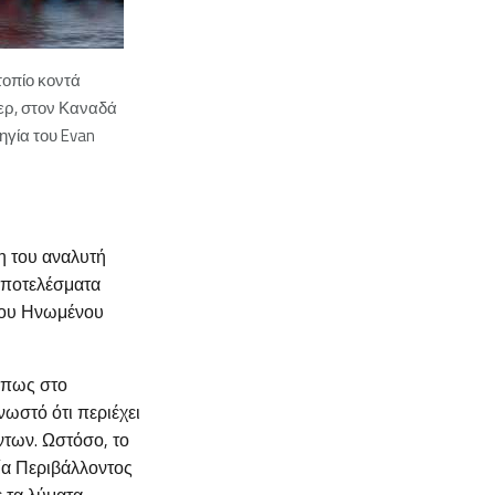
τοπίο κοντά
ερ, στον Καναδά
ηγία του Evan
ση του αναλυτή
 αποτελέσματα
 του Ηνωμένου
όπως στο
νωστό ότι περιέχει
ντων. Ωστόσο, το
ία Περιβάλλοντος