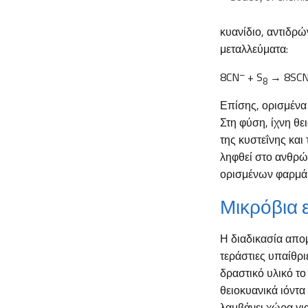
κυανίδιο, αντιδρώ
μεταλλεύματα:
–
8CN
+ S
→ 8SC
8
Επίσης, ορισμένα
Στη φύση, ίχνη θ
της κυστεΐνης και
ληφθεί στο ανθρώ
ορισμένων φαρμάκ
Μικρόβια 
Η διαδικασία απο
τεράστιες υπαίθρ
δραστικό υλικό τ
θειοκυανικά ιόντα
λαμβάνει χώρα για