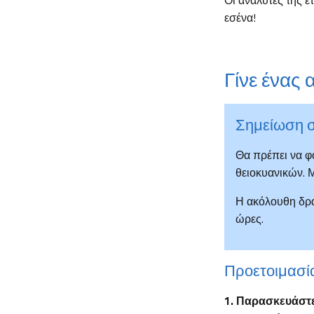
Οι αναλυτές της ε
εσένα!
Γίνε ένας
Σημείωση σ
Θα πρέπει να φο
θειοκυανικών. Μ
Η ακόλουθη δρα
ώρες.
Προετοιμασί
1. Παρασκευάστε