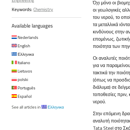
Engineering
Όχι μόνο οι βιομη
Keywords:
Chemistry
οι γεωλογικές αλλ
του νερού, το οπο
τα μεταλλικά ιόντ
Available languages
κινδύνους στην αν
Nederlands
επομένως, ζωτική
English
ποιότητα των πηγ
Ελληνικα
Οι αναλυτές ποιότ
Italiano
για να παραμείνο
Lietuvos
τακτικά την ποιότ
polski
(όπως να προσδιο
διάλυμα) σε δείγ
Português
τοποθεσίες πριν, 
Español
νερού.
See all articles in
Ελληνικα
Στην επόμενη δρασ
αναλυτή ποιότητας
Tata Steel στο Σ