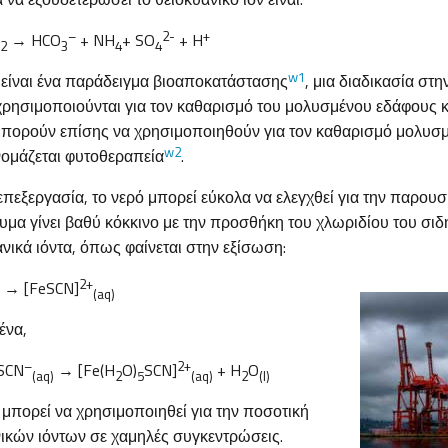
–
2-
+
→ HCO
+ NH
+ SO
+ H
2
3
4
4
w1
 είναι ένα παράδειγμα βιοαποκατάστασης
, μια διαδικασία στη
χρησιμοποιούνται για τον καθαρισμό του μολυσμένου εδάφους 
μπορούν επίσης να χρησιμοποιηθούν για τον καθαρισμό μολυσμέ
w2
νομάζεται φυτοθεραπεία
.
 επεξεργασία, το νερό μπορεί εύκολα να ελεγχθεί για την παρου
υμα γίνει βαθύ κόκκινο με την προσθήκη του χλωριδίου του σιδήρο
ικά ιόντα, όπως φαίνεται στην εξίσωση:
2+
→ [FeSCN]
(aq)
ένα,
–
2+
SCN
→ [Fe(H
O)
SCN]
+ H
O
(aq)
2
5
(aq)
2
(l)
 μπορεί να χρησιμοποιηθεί για την ποσοτική
ικών ιόντων σε χαμηλές συγκεντρώσεις.