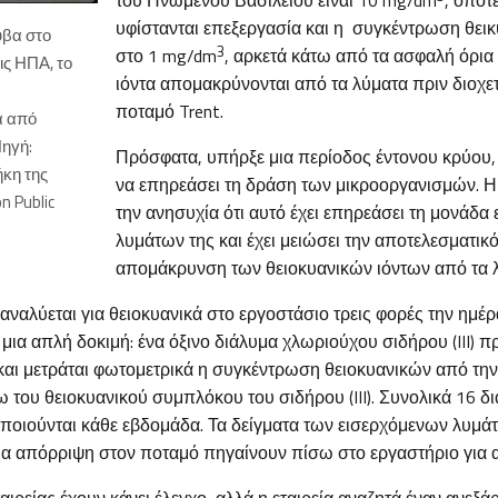
του Ηνωμένου Βασιλείου είναι 10 mg/dm
, οπότ
υφίστανται επεξεργασία και η συγκέντρωση θεικ
υβα στο
3
στο 1 mg/dm
, αρκετά κάτω από τα ασφαλή όρια 
τις ΗΠΑ, το
ιόντα απομακρύνονται από τα λύματα πριν διοχε
ποταμό Trent.
α από
Πηγή:
Πρόσφατα, υπήρξε μια περίοδος έντονου κρύου,
ήκη της
να επηρεάσει τη δράση των μικροοργανισμών. Η 
 Public
την ανησυχία ότι αυτό έχει επηρεάσει τη μονάδα
λυμάτων της και έχει μειώσει την αποτελεσματικό
απομάκρυνση των θειοκυανικών ιόντων από τα 
ναλύεται για θειοκυανικά στο εργοστάσιο τρεις φορές την ημέρ
ια απλή δοκιμή: ένα όξινο διάλυμα χλωριούχου σιδήρου (III) πρ
 και μετράται φωτομετρικά η συγκέντρωση θειοκυανικών από τη
του θειοκυανικού συμπλόκου του σιδήρου (III). Συνολικά 16 δι
ποιούνται κάθε εβδομάδα. Τα δείγματα των εισερχόμενων λυμάτ
 για απόρριψη στον ποταμό πηγαίνουν πίσω στο εργαστήριο για 