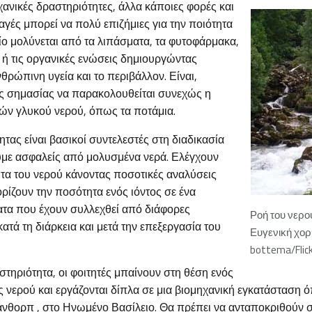
χανικές δραστηριότητες, άλλα κάποιες φορές και
αγές μπορεί να πολύ επιζήμιες για την ποιότητα
ίο μολύνεται από τα λιπάσματα, τα φυτοφάρμακα,
α ή τις οργανικές ενώσεις δημιουργώντας
θρώπινη υγεία και το περιβάλλον. Είναι,
ς σημασίας να παρακολουθείται συνεχώς η
ών γλυκού νερού, όπως τα ποτάμια.
ητας είναι βασικοί συντελεστές στη διαδικασία
υμε ασφαλείς από μολυσμένα νερά. Ελέγχουν
ητα του νερού κάνοντας ποσοτικές αναλύσεις
ρίζουν την ποσότητα ενός ιόντος σε ένα
ματα που έχουν συλλεχθεί από διάφορες
Ροή του νερο
κατά τη διάρκεια και μετά την επεξεργασία του
Ευγενική χορ
bottema/Flic
τηριότητα, οι φοιτητές μπαίνουν στη θέση ενός
 νερού και εργάζονται δίπλα σε μια βιομηχανική εγκατάσταση 
κάνθορπ , στο Ηνωμένο Βασίλειο. Θα πρέπει να ανταποκριθούν σ