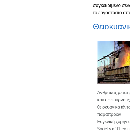
συγκεκριμένο σεν
το εργοστάσιο απο
Θειοκυανι
Άνθρακας μετατρ
κοκ σε φούρνους 
θειοκυανικά ιόντα
παραπροϊόν
Ευγενική χορηγία
Society of Chemi