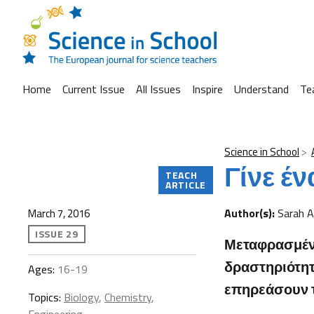
Home
Current Issue
All Issues
Inspire
Understand
Te
Science in School
Γίνε έ
TEACH
ARTICLE
Author(s):
Sarah A
March 7, 2016
ISSUE 29
Μεταφρασμένο
δραστηριότητε
Ages:
16-19
επηρεάσουν τ
Topics:
Biology
,
Chemistry
,