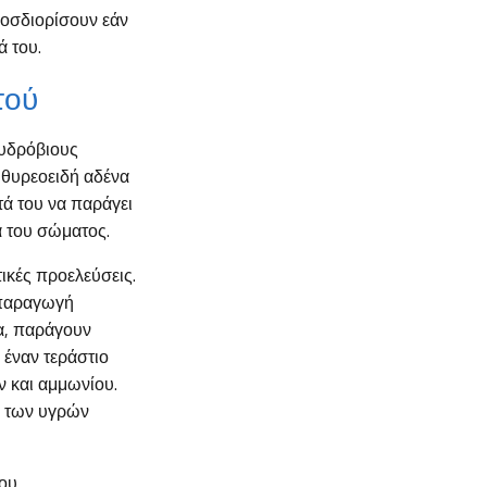
ροσδιορίσουν εάν
ά του.
τού
ς υδρόβιους
 θυρεοειδή αδένα
ά του να παράγει
α του σώματος.
ικές προελεύσεις.
 παραγωγή
α, παράγουν
 έναν τεράστιο
 και αμμωνίου.
ά των υγρών
που