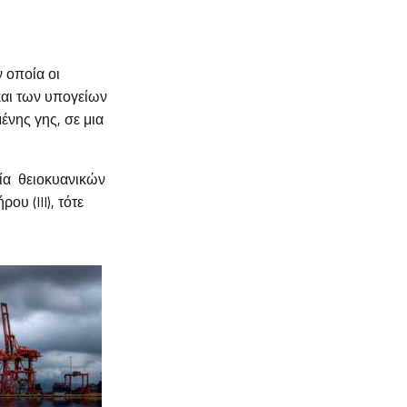
ν οποία οι
και των υπογείων
νης γης, σε μια
σία θειοκυανικών
υ (III), τότε