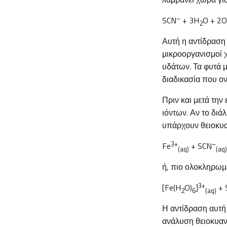
–
SCN
+ 3H
O + 2O
2
Αυτή η αντίδραση
μικροοργανισμοί 
υδάτων. Τα φυτά 
διαδικασία που ο
Πριν και μετά την
ιόντων. Αν το διάλ
υπάρχουν θειοκυαν
3+
–
Fe
+ SCN
(aq)
(aq)
ή, πιο ολοκληρωμ
3+
[Fe(H
O)
]
+ 
2
6
(aq)
Η αντίδραση αυτή
ανάλυση θειοκυαν