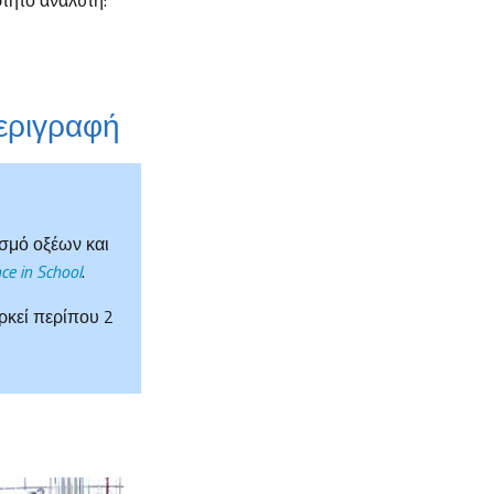
ρτητο αναλυτή:
περιγραφή
ισμό οξέων και
ce in School
.
ρκεί περίπου 2