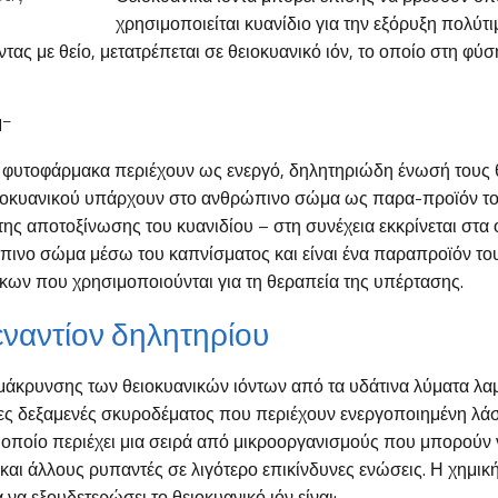
χρησιμοποιείται κυανίδιο για την εξόρυξη πολύτ
ντας με θείο, μετατρέπεται σε θειοκυανικό ιόν, το οποίο στη φύ
–
N
 φυτοφάρμακα περιέχουν ως ενεργό, δηλητηριώδη ένωσή τους θ
ειοκυανικού υπάρχουν στο ανθρώπινο σώμα ως παρα-προϊόν τ
 της αποτοξίνωσης του κυανιδίου – στη συνέχεια εκκρίνεται στα
πινο σώμα μέσω του καπνίσματος και είναι ένα παραπροϊόν το
ων που χρησιμοποιούνται για τη θεραπεία της υπέρτασης.
εναντίον δηλητηρίου
μάκρυνσης των θειοκυανικών ιόντων από τα υδάτινα λύματα λα
ιες δεξαμενές σκυροδέματος που περιέχουν ενεργοποιημένη λάσ
ο οποίο περιέχει μια σειρά από μικροοργανισμούς που μπορούν
 και άλλους ρυπαντές σε λιγότερο επικίνδυνες ενώσεις. Η χημι
 να εξουδετερώσει το θειοκυανικό ιόν είναι: