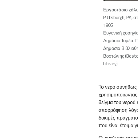
Εργοστάσιο χάλ
Pittsburgh, PA, σ
1905
Ευγενική χορηγί
Δημόσιο Τομέα. 
Δημόσια Βιβλιοθ
Βοστώνης (Boston
Library)
Το νερό συνήθως α
χρησιμοποιώντας μ
δείγμα του νερού
απορρόφηση λόγω 
δοκιμές πραγματο
που είναι έτοιμα