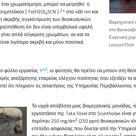
ένα χρωματόμετρο, μπορεί να μετρηθεί η
2 +
συμπλόκου [ Fe(H2O)
SCN ]
στα 480 nm και
5
 η ακριβής συγκέντρωση των θειοκυανικών
Βιομηχανικό 
ροϋπόθεση ότι δεν είναι υπερβολικά υψηλή .
στο Βανκούβ
 γίνει απλά σύγκριση χρωμάτων, αν και τα
Ευγενική χορ
ίναι λιγότερο ακριβή και μόνο ποιοτικά.
Leeson/Flickr
w3
το φύλλο εργασίας 1
, οι φοιτητές θα πρέπει να μπουν στη θέ
κρής ανεξάρτητης εταιρείας ελέγχου ποιότητας που εξετάζει τα
στεί ότι πληρούν τις απαιτήσεις της Υπηρεσίας Περιβάλλοντος
Τα υγρά απόβλητα μιας βιομηχανικής μονάδας, 
εργοστάσιο της Tata Steel στο Scunthorpe είναι γ
3
περίπου 250 mg/dm
(250 ppm) θειοκυανικών ιό
επίπεδο ασφαλείας που δίνεται από την Υπηρεσ
3