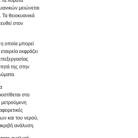
ε τα λύματα
υανικών μειώνεται
. Τα θειοκυανικά
τευθεί στον
 η οποία μπορεί
εταιρεία εκφράζει
 επεξεργασίας
τητά της στην
λύματα.
α
οστίθεται στο
ν μετρούμενη
αφορετικές
ων και του νερού,
ακριβή ανάλυση.