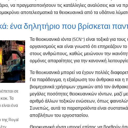
άριο, να πραγματοποιήσουν τις κατάλληλες αναλύσεις και να π
μακρύνει αποτελεσματικά τα θειοκυανικά από τα υδάτινα λύματ
κά: ένα δηλητήριο που βρίσκεται παν
–
Τα θειοκυανικά ιόντα (SCN
) είναι τοξικά για του
οργανισμούς και είναι γνωστό ότι επηρεάζουν το
στους ανθρώπους, καθώς μειώνουν την ικανότητ
ορμόνες απαραίτητες για την κανονική λειτουργί
Τα θειoκυανικά μπορεί να έχουν πολλές διαφορετ
Για παράδειγμα, η εξαέρωση του άνθρακα και η
βιομηχανικά χρήσιμων χημικών από τον άνθρακ
έπεται σε
μεγάλες ποσότητες θειοκυανικών ιόντων, μαζί με
κοκ. Τα
αριθμό άλλων τοξικών ενώσεων, όπως φαινολών
 είναι ένα
Συνεπώς, αυτά τα παραπροϊόντα είναι συστατικ
αποβλήτων του εργοστασίου.
 της Royal
stry
Θειοκυανικά ιόντα μπορεί επίσης να βρεθούν ό