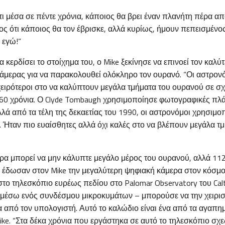
ι μέσα σε πέντε χρόνια, κάποιος θα βρει έναν πλανήτη πέρα α
 ότι κάποιος θα τον έβρισκε, αλλά κυρίως, ήμουν πεπεισμένος
 εγώ!”
κερδίσει το στοίχημα του, ο Mike ξεκίνησε να επινοεί τον καλ
κάμερας για να παρακολουθεί ολόκληρο τον ουρανό. “Οι αστρονό
χειρότεροι στο να καλύπτουν μεγάλα τμήματα του ουρανού σε σχ
0 χρόνια. Ο Clyde Tombaugh χρησιμοποίησε φωτογραφικές πλ
λά από τα τέλη της δεκαετίας του 1990, οι αστρονόμοι χρησιμ
 Ήταν πιο ευαίσθητες αλλά όχι καλές στο να βλέπουν μεγάλα τ
ρα μπορεί να μην κάλυπτε μεγάλο μέρος του ουρανού, αλλά 11
 έδωσαν στον Mike την μεγαλύτερη ψηφιακή κάμερα στον κόσμο 
το τηλεσκόπιο ευρέως πεδίου στο Palomar Observatory του Cal
– μέσω ενός συνδέσμου μικροκυμάτων – μπορούσε να την χειρισ
 από τον υπολογιστή. Αυτό το καλώδιο είναι ένα από τα αγαπη
ke. “Στα δέκα χρόνια που εργάστηκα σε αυτό το τηλεσκόπιο σχε