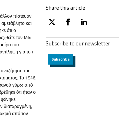
Share this article
μάλλον πίστευαν
ι αμετάβλητο και
twitter
facebook
linkedin
κε ότι ο
χθείτε τον Mike
Subscribe to our
newsletter
 μοίρα του
ντίληψη για το τι
Subscribe
ν αναζήτηση του
τήματος. Το 1846,
υρανού γύρω από
βρέθηκε ότι ήταν ο
 φάνηκε
αν διαταραγμένη,
ακριά από τον