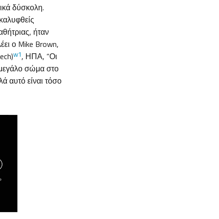
τικά δύσκολη.
ακαλυφθείς
θήτριας, ήταν
έει ο Mike Brown,
w1
ech)
, ΗΠΑ, “Οι
 μεγάλο σώμα στο
λά αυτό είναι τόσο