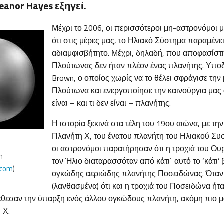
eanor Hayes εξηγεί.
Μέχρι το 2006, οι περισσότεροι μη-αστρονόμοι 
ότι στις μέρες μας, το Ηλιακό Σύστημα παραμένε
αδιαμφισβήτητο. Μέχρι, δηλαδή, που αποφασίστη
Πλούτωνας δεν ήταν πλέον ένας πλανήτης. Υποδε
Brown, ο οποίος χωρίς να το θέλει σφράγισε την
Πλούτωνα και ενεργοποίησε την καινούργια μας α
είναι – και τι δεν είναι – πλανήτης.
Η ιστορία ξεκινά στα τέλη του 19ου αιώνα, με τη
Πλανήτη Χ, του ένατου πλανήτη του Ηλιακού Συσ
οι αστρονόμοι παρατήρησαν ότι η τροχιά του Ο
n
τον Ήλιο διαταρασσόταν από κάτι˙ αυτό το ‘κάτι’ 
.com
)
ογκώδης αεριώδης πλανήτης Ποσειδώνας. Όταν
(λανθασμένα) ότι και η τροχιά του Ποσειδώνα ήτ
έθεσαν την ύπαρξη ενός άλλου ογκώδους πλανήτη, ακόμη πιο μ
 Χ.