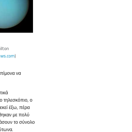
ilton
ews.com
)
επίμονα να
τικά
ο τηλεσκόπιο, ο
εκεί έξω, πέρα
θηκαν με πολύ
τάσουν το σύνολο
ύτωνα.