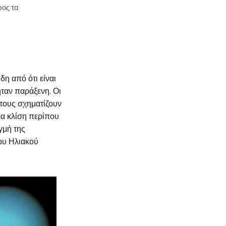
ρος τα
η από ότι είναι
ήταν παράξενη. Οι
 τους σχηματίζουν
μια κλίση περίπου
γμή της
ου Ηλιακού