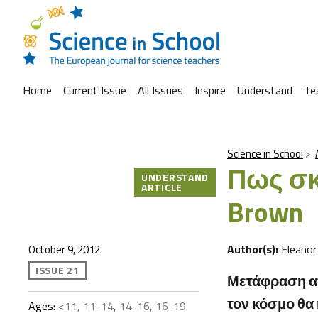
Home
Current Issue
All Issues
Inspire
Understand
Te
Science in School
Πως σκ
UNDERSTAND
ARTICLE
Brown
Author(s):
Eleano
October 9, 2012
ISSUE 21
Μετάφραση απ
τον κόσμο θα 
Ages:
<11, 11-14, 14-16, 16-19