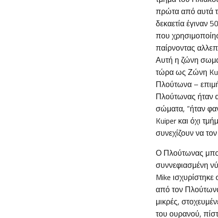
πρώτα από αυτά τ
δεκαετία έγιναν 5
που χρησιμοποίησ
παίρνοντας αλλεπ
Αυτή η ζώνη σωμά
τώρα ως Ζώνη Kuipe
Πλούτωνα – επιμήκ
Πλούτωνας ήταν α
σώματα, “ήταν φα
Kuiper και όχι τμ
συνεχίζουν να το
Ο Πλούτωνας μπορ
συννεφιασμένη νύ
Mike ισχυρίστηκε 
από τον Πλούτωνα
μικρές, στοχευμέ
του ουρανού, πίσ