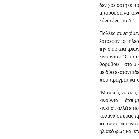
δεν χρειάστηκε πο
μπορούσα να κάνω
κάνω ένα παιδί.”
Πολλές συνεχόμενες
έστρεφαν το τηλεσ
την διάρκεια τριώ
κινούνταν. “Ο υπο
θορύβου – στα μικ
με δύο εκατοντάδε
που πραγματικά κ
“Μπορείς να πεις 
κινούνται – έτσι 
κινείται, αλλά επ
κοντινά σε εμάς π
το πόσο φωτεινό 
ηλιακό φως και έτ