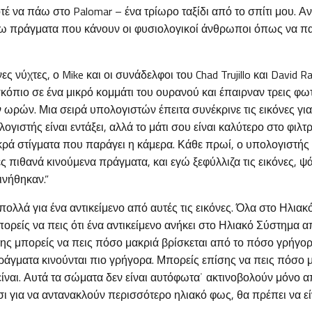
τέ να πάω στο Palomar – ένα τρίωρο ταξίδι από το σπίτι μου. Αν
 πράγματα που κάνουν οι φυσιολογικοί άνθρωποι όπως να πα
 νύχτες, ο Mike και οι συνάδελφοι του Chad Trujillo και David R
κόπιο σε ένα μικρό κομμάτι του ουρανού και έπαιρναν τρεις φω
ν ωρών. Μια σειρά υπολογιστών έπειτα συνέκρινε τις εικόνες για
λογιστής είναι εντάξει, αλλά το μάτι σου είναι καλύτερο στο φιλ
ρά στίγματα που παράγει η κάμερα. Κάθε πρωί, ο υπολογιστής ε
ς πιθανά κινούμενα πράγματα, και εγώ ξεφύλλιζα τις εικόνες, ψ
ινήθηκαν.”
πολλά για ένα αντικείμενο από αυτές τις εικόνες. Όλα στο Ηλια
μπορείς να πεις ότι ένα αντικείμενο ανήκει στο Ηλιακό Σύστημα α
ίσης μπορείς να πεις πόσο μακριά βρίσκεται από το πόσο γρήγορα
ράγματα κινούνται πιο γρήγορα. Μπορείς επίσης να πεις πόσο μ
είναι. Αυτά τα σώματα δεν είναι αυτόφωτα˙ ακτινοβολούν μόνο 
σι για να αντανακλούν περισσότερο ηλιακό φως, θα πρέπει να εί