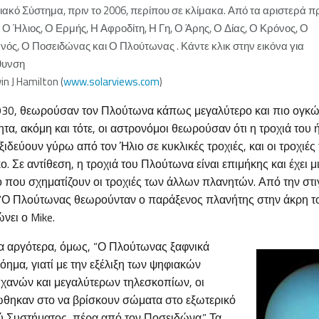
ιακό Σύστημα, πριν το 2006, περίπου σε κλίμακα. Από τα αριστερά π
: Ο Ήλιος, Ο Ερμής, Η Αφροδίτη, Η Γη, Ο Άρης, Ο Δίας, Ο Κρόνος, Ο
ός, Ο Ποσειδώνας και Ο Πλούτωνας . Κάντε κλικ στην εικόνα για
θυνση
in J Hamilton (
www.solarviews.com
)
30, θεωρούσαν τον Πλούτωνα κάπως μεγαλύτερο και πιο ογκώδ
τα, ακόμη και τότε, οι αστρονόμοι θεωρούσαν ότι η τροχιά του 
ξιδεύουν γύρω από τον Ήλιο σε κυκλικές τροχιές, και οι τροχιές
ο. Σε αντίθεση, η τροχιά του Πλούτωνα είναι επιμήκης και έχει 
ο που σχηματίζουν οι τροχιές των άλλων πλανητών. Από την στι
“Ο Πλούτωνας θεωρούνταν ο παράξενος πλανήτης στην άκρη τ
νει ο Mike.
α αργότερα, όμως, “Ο Πλούτωνας ξαφνικά
νόημα, γιατί με την εξέλιξη των ψηφιακών
ανών και μεγαλύτερων τηλεσκοπίων, οι
ώθηκαν στο να βρίσκουν σώματα στο εξωτερικό
ύ Συστήματος, πέρα από τον Ποσειδώνα.” Τα