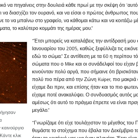
κό να πηγαίνεις στην δουλειά κάθε πρωί με την σκέψη ότι ‘αυτό
ι να διασχίζει τον ουρανό, και να είσαι ο πρώτος άνθρωπος που τ
ε το να μπαίνω στο γραφείο, να κάθομαι κάτω και να κοιτάζω 
ατα, το καλύτερο κομμάτι της ημέρας μου.”
“Έτσι μπορείς να καταλάβεις την αντίδρασή μου ό
Ιανουαρίου του 2005, καθώς ξεφύλλιζα τις εικόν
εδώ το σώμα.” Σε αντίθεση με τα 60 η περίπου 
σώματα που ο Mike και οι συνάδελφοί του είχαν β
κινούνταν πολύ αργά, που σήμαινε ότι βρισκόταν
πολύ πιο πέρα από την Ζώνη Kuiper, πιο μακριά
είχαμε δει πριν, και επίσης ήταν και το πιο φωτ
είχαμε ποτέ ανακαλύψει. Ο συνδυασμός αυτός μ
αμέσως ότι αυτό το πράγμα έπρεπε να είναι πρα
μεγάλο.”
οδήγησαν
α
“Γνωρίζαμε ότι είχε τουλάχιστον το μέγεθος του 
 καινούργιο
θυμάστε το στοίχημα που έβαλα τον Δεκέμβριο τ
Κάντε κλικ