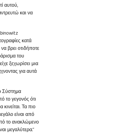
τί αυτού,
ντρευτώ και να
abinowitz
τογραφίες κατά
 να βρει οτιδήποτε
τράρισμα του
ίχε ξεχωρίσει μια
άχνοντας για αυτά
κό Σύστημα
πό το γεγονός ότι
 κινείται. Τα πιο
εγάλο είναι από
από το ανακλώμενο
ναι μεγαλύτερα.”