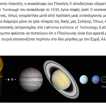
άστιο πλανήτη, η ανακάλυψη του Πλανήτη Χ αποδείχτηκε εξαιρε
de Tombaugh τον ανακάλυψε το 1930, έγινε σαφές γιατί. O νεοαν
ας, όπως ονομάστηκε μετά από πρόταση μιας εντεκάχρονης μα
ια διάμετρο μόνο τα τρία-τέταρτα της δικής μας Σελήνης. Όπως λ
ητικής αστρονομίας στο California Institute of Technology (Calt
ρωποι φαίνεται να πιστεύουν ότι ο Πλούτωνας είναι ένα αρκετά
συχνά απεικονίζεται περίπου στο ίδιο μέγεθος με τον Ερμή. Αλ