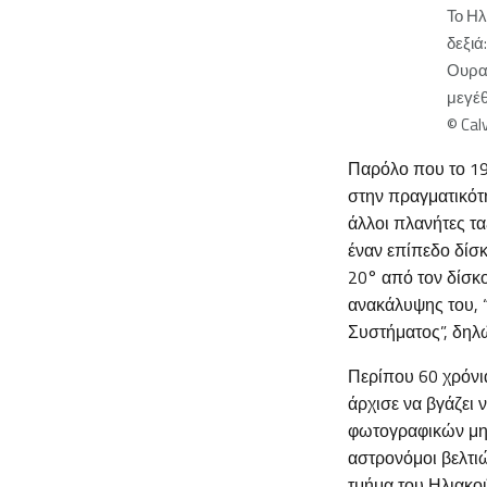
Το Ηλ
δεξιά
Ουραν
μεγέ
© Calv
Παρόλο που το 19
στην πραγματικότη
άλλοι πλανήτες τα
έναν επίπεδο δίσκ
20° από τον δίσκ
ανακάλυψης του, 
Συστήματος”, δηλώ
Περίπου 60 χρόνι
άρχισε να βγάζει 
φωτογραφικών μηχ
αστρονόμοι βελτι
τμήμα του Ηλιακο