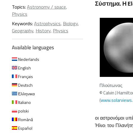
Σύστημα. Η El
Topics:
Astronomy / space
,
Physics
Keywords:
Astrophysics
,
Biology
,
Geography
,
History
,
Physics
Available languages
Nederlands
English
Français
Deutsch
Πλούτωνας
© Calvin J Hamilto
Ελληνικα
(
www.solarviews
Italiano
polski
οι αστρονόμοι υπ
Română
Ήλιο: του Πλανήτη
Español