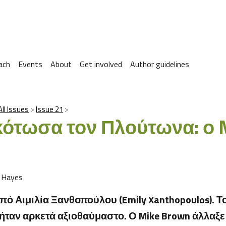
ach
Events
About
Get involved
Author guidelines
All Issues
Issue 21
ότωσα τον Πλούτωνα: ο 
r Hayes
ό Αιμιλία Ξανθοπούλου (Emily Xanthopoulos). Το
ήταν αρκετά αξιοθαύμαστο. Ο Mike Brown άλλαξε