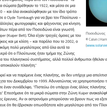
α σώματα βρέθηκαν το 1922, και μέσα σε μια
00 – και όλα ανακαλύφθηκαν με τον ίδιο τρόπο
ε ο Clyde Tombaugh για να βρει τον Πλούτωνα –
άλληλες φωτογραφίες και ψάχνοντας για κίνηση.
των πέρα από τον Ποσειδώνα είναι γνωστή
Ποσειδώνας
r (Kuiper Belt). Όλα είχαν τροχιές όμοιες με του
© Calvin J Ham
εις και με κλίση – και παρόλο που το 2002, ο
(
www.solarvi
κόμη πολύ μεγαλύτερος από όλα αυτά τα
νερό ότι ο Πλούτωνας ήταν τμήμα της Ζώνης
ήμα του πλανητικού συστήματος, αλλά πολλοί άνθρωποι ήθελαν 
ν αποκαλούν πλανήτη.”
εί και να παρέμενε ένας πλανήτης, αν δεν υπήρχε μια απελπισ
χτα του Δεκεμβρίου το 1999. Αδυνατώντας να χρησιμοποιήσει τ
σε έναν συνάδελφο, “Πιστεύω ότι υπάρχει ένας άλλος πλανήτης 
.” Επεσήμανε ότι τα μικρά σώματα στην Ζώνη Kuiper ανακαλύφ
νες έρευνες. Αν οι αστρονόμοι μπορούσαν να βρουν πως να εξε
τευε ότι θα έβρισκαν οπωσδήποτε κάτι μεγαλύτερο από τον Πλο