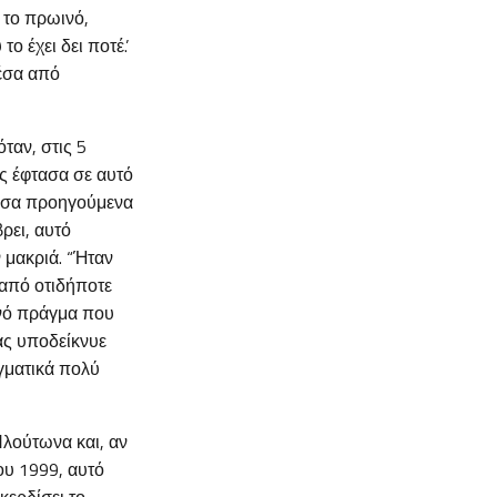
 το πρωινό,
ο έχει δει ποτέ.’
μέσα από
ταν, στις 5
ες έφτασα σε αυτό
τόσα προηγούμενα
ρει, αυτό
 μακριά. “Ήταν
 από οτιδήποτε
εινό πράγμα που
ας υποδείκνυε
γματικά πολύ
Πλούτωνα και, αν
ου 1999, αυτό