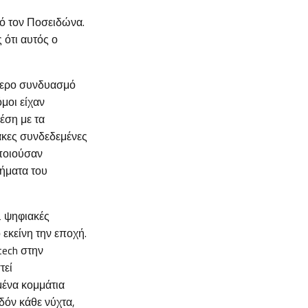
πό τον Ποσειδώνα.
 ότι αυτός ο
ύτερο συνδυασμό
μοι είχαν
έση με τα
άκες συνδεδεμένες
οποιούσαν
μήματα του
2 ψηφιακές
εκείνη την εποχή.
tech στην
τεί
μένα κομμάτια
δόν κάθε νύχτα,