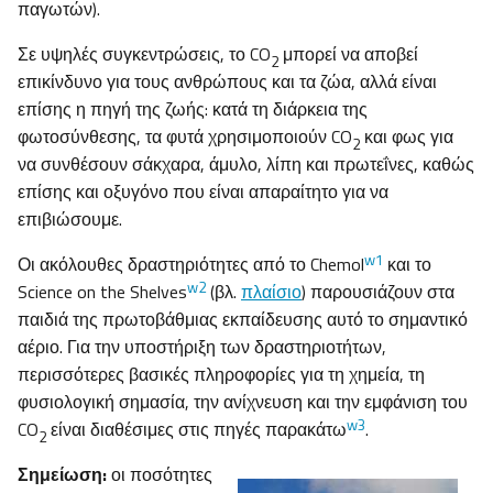
παγωτών).
Σε υψηλές συγκεντρώσεις, το CO
μπορεί να αποβεί
2
επικίνδυνο για τους ανθρώπους και τα ζώα, αλλά είναι
επίσης η πηγή της ζωής: κατά τη διάρκεια της
φωτοσύνθεσης, τα φυτά χρησιμοποιούν CO
και φως για
2
να συνθέσουν σάκχαρα, άμυλο, λίπη και πρωτεΐνες, καθώς
επίσης και οξυγόνο που είναι απαραίτητο για να
επιβιώσουμε.
w1
Οι ακόλουθες δραστηριότητες από το Chemol
και το
w2
Science on the Shelves
(βλ.
πλαίσιο
) παρουσιάζουν στα
παιδιά της πρωτοβάθμιας εκπαίδευσης αυτό το σημαντικό
αέριο. Για την υποστήριξη των δραστηριοτήτων,
περισσότερες βασικές πληροφορίες για τη χημεία, τη
φυσιολογική σημασία, την ανίχνευση και την εμφάνιση του
w3
CO
είναι διαθέσιμες στις πηγές παρακάτω
.
2
Σημείωση:
οι ποσότητες