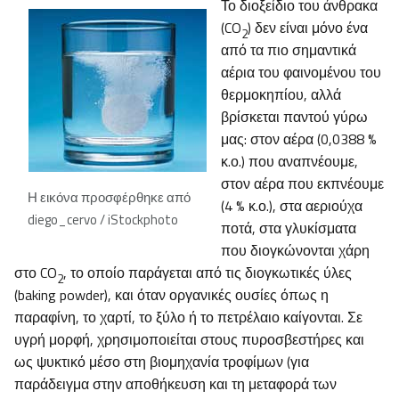
Το διοξείδιο του άνθρακα
(CO
) δεν είναι μόνο ένα
2
από τα πιο σημαντικά
αέρια του φαινομένου του
θερμοκηπίου, αλλά
βρίσκεται παντού γύρω
μας: στον αέρα (0,0388 %
κ.ο.) που αναπνέουμε,
στον αέρα που εκπνέουμε
Η εικόνα προσφέρθηκε από
(4 % κ.ο.), στα αεριούχα
diego_cervo / iStockphoto
ποτά, στα γλυκίσματα
που διογκώνονται χάρη
στο CO
, το οποίο παράγεται από τις διογκωτικές ύλες
2
(baking powder), και όταν οργανικές ουσίες όπως η
παραφίνη, το χαρτί, το ξύλο ή το πετρέλαιο καίγονται. Σε
υγρή μορφή, χρησιμοποιείται στους πυροσβεστήρες και
ως ψυκτικό μέσο στη βιομηχανία τροφίμων (για
παράδειγμα στην αποθήκευση και τη μεταφορά των