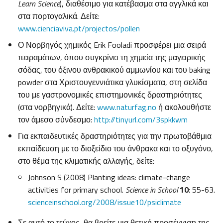
Learn Science
), διαθέσιμο για κατέβασμα στα αγγλικά και
στα πορτογαλικά. Δείτε:
www.cienciaviva.pt/projectos/pollen
Ο Νορβηγός χημικός Erik Fooladi προσφέρει μια σειρά
πειραμάτων, όπου συγκρίνει τη χημεία της μαγειρικής
σόδας, του όξινου ανθρακικού αμμωνίου και του baking
powder στα Χριστουγεννιάτικα γλυκίσματα, στη σελίδα
του με γαστρονομικές επιστημονικές δραστηριότητες
(στα νορβηγικά). Δείτε:
www.naturfag.no
ή ακολουθήστε
τον άμεσο σύνδεσμο:
http://tinyurl.com/3spkkwm
Για εκπαιδευτικές δραστηριότητες για την πρωτοβάθμια
εκπαίδευση με το διοξείδιο του άνθρακα και το οξυγόνο,
στο θέμα της κλιματικής αλλαγής, δείτε:
Johnson S (2008) Planting ideas: climate-change
activities for primary school.
Science in School
10
: 55-63.
scienceinschool.org/2008/issue10/psiclimate
Σε αυτό το τεύχος, θα βρείτε μια θετική προσέγγιση της