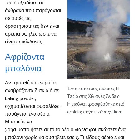
του διοξειδίου του
άνθρακα που παράγονται
σε αυτές τις
δραστηριότητες δεν είναι
αρκετά υψηλές ώστε να
είναι επικίνδυνες.
Αφρίζοντα
μπαλόνια
Αν προσθέσετε νερό σε
Ένας από τους πίδακες El
αναβράζοντα δισκία ή σε
Tatio στις Χιλιανές Άνδεις
baking powder,
Η εικόνα προσφέρθηκε από
σχηματίζονται φυσαλίδες:
ecololo; πηγή εικόνας: Flickr
παράγεται ένα αέριο.
Μπορείτε να
χρησιμοποιήσετε αυτό το αέριο για να φουσκώσετε ένα
μπαλόνι χωρίς να φυσήξετε εσείς. Τι είδους αέριο είναι