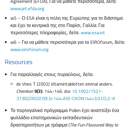
Agreement (EFDA). Για να μάθετε περισσότερα, δείτε:
www.jet.efda.org
w5 – Ο ESA είναι η πύλη της Ευρώπης για το διάστημα
και έχει τα κεντρικά της στο Παρίσι, Γαλλία. Για
περισσότερες πληροφορίες, δείτε:
www.esa.int
w6 – Για να μάθετε περισσότερα για το EIROforum, δείτε:
www.eiroforum.org
Resources
Για παραλλαγές στους πυραύλους, δείτε:
de Vries T (2002) Vitamintabletten einmal anders.
Chemkon
9(3)
: 144-146. doi:
10.1002/1521-
3730(200207)9:3<144::AID-CKON144>3.0.CO;2-K
Το πορτογαλικό πρόγραμμα Pollen έχει αναπτύξει ένα
φυλλάδιο επιστημονικών εκπαιδευτικών
δραστηριοτήτων με τρόφιμα (
The Fun-Flavoured Way to