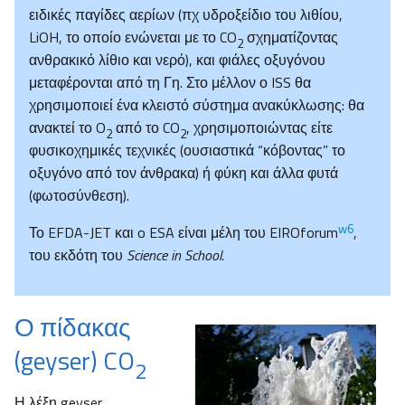
ειδικές παγίδες αερίων (πχ υδροξείδιο του λιθίου,
LiOH, το οποίο ενώνεται με το CO
σχηματίζοντας
2
ανθρακικό λίθιο και νερό), και φιάλες οξυγόνου
μεταφέρονται από τη Γη. Στο μέλλον ο ISS θα
χρησιμοποιεί ένα κλειστό σύστημα ανακύκλωσης: θα
ανακτεί το O
από το CO
, χρησιμοποιώντας είτε
2
2
φυσικοχημικές τεχνικές (ουσιαστικά “κόβοντας” το
οξυγόνο από τον άνθρακα) ή φύκη και άλλα φυτά
(φωτοσύνθεση).
w6
Το EFDA-JET και o ESA είναι μέλη του EIROforum
,
του εκδότη του
Science in School.
Ο πίδακας
(geyser) CO
2
Η λέξη geyser