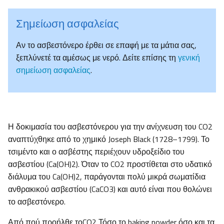
Σημείωση ασφαλείας
Αν το ασβεστόνερο έρθει σε επαφή με τα μάτια σας,
ξεπλύνετέ τα αμέσως με νερό. Δείτε επίσης τη
γενική
σημείωση ασφαλείας
.
Η δοκιμασία του ασβεστόνερου για την ανίχνευση του CO2
αναπτύχθηκε από το χημικό Joseph Black (1728–1799). Το
τσιμέντο και ο ασβέστης περιέχουν υδροξείδιο του
ασβεστίου (Ca(OH)2). Όταν το CO2 προστίθεται στο υδατικό
διάλυμα του Ca(OH)2, παράγονται πολύ μικρά σωματίδια
ανθρακικού ασβεστίου (CaCO3) και αυτό είναι που θολώνει
το ασβεστόνερο.
Από πού προήλθε τοCO2 Τόσο το baking powder όσο και τα