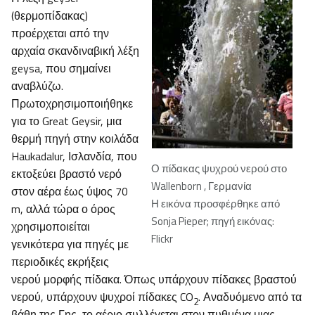
(θερμοπίδακας)
προέρχεται από την
αρχαία σκανδιναβική λέξη
geysa, που σημαίνει
αναβλύζω.
Πρωτοχρησιμοποιήθηκε
για το Great Geysir, μια
θερμή πηγή στην κοιλάδα
Haukadalur, Ισλανδία, που
Ο πίδακας ψυχρού νερού στο
εκτοξεύει βραστό νερό
Wallenborn , Γερμανία
στον αέρα έως ύψος 70
Η εικόνα προσφέρθηκε από
m, αλλά τώρα ο όρος
Sonja Pieper; πηγή εικόνας:
χρησιμοποιείται
Flickr
γενικότερα για πηγές με
περιοδικές εκρήξεις
νερού μορφής πίδακα. Όπως υπάρχουν πίδακες βραστού
νερού, υπάρχουν ψυχροί πίδακες CO
. Αναδυόμενο από τα
2
βάθη της Γης, το αέριο συλλέγεται στον πυθμένα μιας