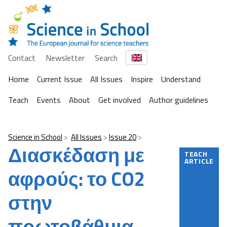
Contact
Newsletter
Search
Home
Current Issue
All Issues
Inspire
Understand
Teach
Events
About
Get involved
Author guidelines
Science in School
All Issues
Issue 20
Διασκέδαση με
TEACH
ARTICLE
αφρούς: το CO2
στην
πρωτοβάθμια