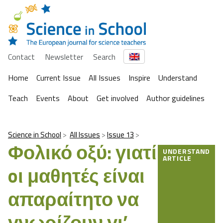
Contact
Newsletter
Search
Home
Current Issue
All Issues
Inspire
Understand
Teach
Events
About
Get involved
Author guidelines
Science in School
All Issues
Issue 13
Φολικό οξύ: γιατί
UNDERSTAND
ARTICLE
oι μαθητές είναι
απαραίτητο να
γνωρίζουν γι’