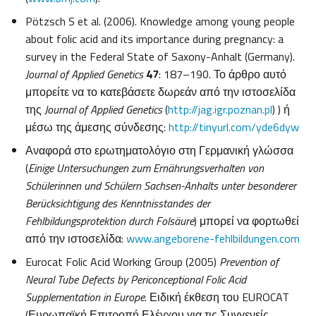
Pötzsch S et al. (2006). Knowledge among young people
about folic acid and its importance during pregnancy: a
survey in the Federal State of Saxony-Anhalt (Germany).
Journal of Applied Genetics
47
: 187–190. Το άρθρο αυτό
μπορείτε να το κατεβάσετε δωρεάν από την ιστοσελίδα
της
Journal of Applied Genetics
(
http://jag.igr.poznan.pl
) ) ή
μέσω της άμεσης σύνδεσης:
http://tinyurl.com/yde6dyw
Αναφορά στο ερωτηματολόγιο στη Γερμανική γλώσσα
(
Einige Untersuchungen zum Ernährungsverhalten von
Schülerinnen und Schülern Sachsen-Anhalts unter besonderer
Berücksichtigung des Kenntnisstandes der
Fehlbildungsprotektion durch Folsäure
) μπορεί να φορτωθεί
από την ιστοσελίδα:
www.angeborene-fehlbildungen.com
Eurocat Folic Acid Working Group (2005)
Prevention of
Neural Tube Defects by Periconceptional Folic Acid
Supplementation in Europe
. Ειδική έκθεση του EUROCAT
(Ευρωπαϊκή Επιτροπή Ελέγχου για τις Συγγενείς