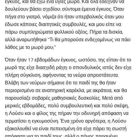
έγκυος, και θα έχω ένα υγιές μωρό. Και όλα έδειχναν να
δουλεύουν βάσει σχεδίου: σύντομα έμεινα έγκυος. Όταν
πήγα στο γιατρό, νόμιζα ότι ήταν υπερβολικός όταν μου
έδωσε κάποιες διαιτητικές συμβουλές, και μου είπε να
πάρω συμπληρώματα φυλλικού οξέος. Πήρα τα δισκία,
αλλά αναρωτήθηκα “Τι θα μπορούσε ενδεχομένως να πάει
λάθος με το μωρό μου;”
Όταν ήταν 17 εβδομάδων έγκυος, ωστόσο, της είπαν ότι το
μωρό της είχε διασχιδή ράχη: ο σπονδυλικός ιστός δεν είχε
πλήρη σύγκλιση, αφήνοντας τα νεύρα απροστάτευτα.
Βλάβη των νεύρων σήμαινε ότι το παιδί της θα ήταν
περιορισμένο σε αναπηρική καρέκλα, με ακράτεια, και θα
παρουσίαζε σοβαρές μαθησιακές δυσκολίες. Μετά από
μερικές εβδομάδες, πολύ συμβουλευτική και πολύ σκέψη,
η Λούσυ και ο φίλος της πήραν την οδυνηρή απόφαση να
τερματίσει η εγκυμοσύνη. Ένα χρόνο αργότερα, η Λούσυ
εξακολουθεί να είναι πεπεισμένη ότι είχε πάρει τη σωστή
απόφαση για το παιδί τους, αλλά ο πόνος παραμένει.