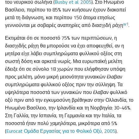
του νευρικού σωλήνα (
Busby et al. 2005
). Στο Ηνωμένο
Βασίλειο, περίπου το 85% των κυήσεων έχουν διακοπεί
μετά τη διάγνωση, και περίπου 150 άτομα ετησίως
w1
γεννιούνται με σοβαρές αναπηρίες από διασχιδή ράχη
.
Εκτιμάται ότι σε ποσοστό 75% των περιπτώσεων, η
διασχιδής ράχη θα μπορούσε να έχει αποφευχθεί, αν η
μητέρα είχε λάβει συμπληρώματα φυλλικού οξέος στη
σωστή δόση και αρκετά νωρίς. Μια ευρωπαϊκή μελέτη
έδειξε ότι σε σύνολο 18 χωρών που ελήφθησαν υπόψη
προς μελέτη, μόνο μικρή μειονότητα γυναικών έλαβαν
συμπληρώματα φυλλικού οξέος πριν την σύλληψη. Τα
υψηλότερα ποσοστά των γυναικών που έλαβαν φυλλικό
οξύ πριν από την εγκυμοσύνη βρέθηκαν στην Ολλανδία, το
Ηνωμένο Βασίλειο, την Ιρλανδία και τη Νορβηγία: 30-46%.
Στη Γαλλία, την Ισπανία, τη Γερμανία και την Ιταλία, τα
ποσοστά ήταν πολύ χαμηλότερα, μικρότερα από 5%
(
Eurocat Ομάδα Εργασίας για το Φολικό Οξύ, 2005
).