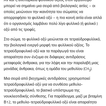
μπορεί να σημαίνει μια σειρά από βιολογικές αιτίες – οι
οποίες μειώνουν την ικανότητα του σώματος να
απορροφήσει το φυλλικό οξύ – η πιο κοινή αιτία είναι απλά
ότι ο οργανισμός λαμβάνει πολύ λίγο φυλλικό (ή φολικό )
οξύ από τις τροφές.
Στο σώμα, το φυλλικό οξύ μειώνεται σε τετραϋδροφυλλικό,
την βιολογικά ενεργό μορφή του φυλλικού οξέος. Το
τετραϋδροφυλικό οξύ και τα παράγωγά του είναι
απαραίτητα συν-ένζυμα σε διάφορες αντιδράσεις
μεταφοράς άνθρακα, για την λήψη και την παραλαβή μιας
μονάδας άνθρακα, όπως η ομάδα του μεθυλίου (CH
).
3
Μια σειρά από βιοχημικές αντιδράσεις χρησιμοποιεί
τετραϋδροφυλλικό οξύ για να συνθέσει μεθυλο-
τετραϋδροφυλλικό, το βασικό υπόστρωμα της
νουκλεοτιδικής σύνθεσης. Για παράδειγμα, μαζί με βιταμίνη
Β12, το μεθυλο-τετραϋδροφυλλικό οξύ είναι απαραίτητο