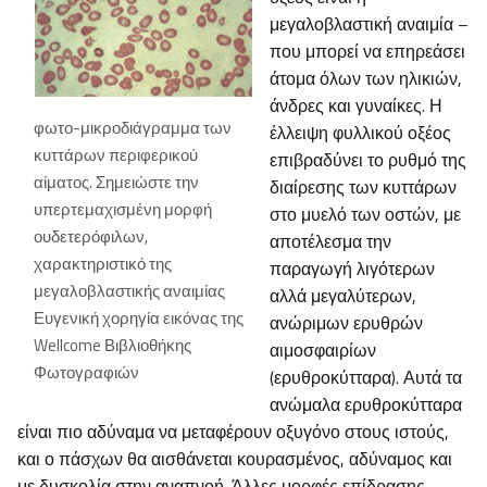
μεγαλοβλαστική αναιμία –
που μπορεί να επηρεάσει
άτομα όλων των ηλικιών,
άνδρες και γυναίκες. Η
φωτο-μικροδιάγραμμα των
έλλειψη φυλλικού οξέος
κυττάρων περιφερικού
επιβραδύνει το ρυθμό της
αίματος. Σημειώστε την
διαίρεσης των κυττάρων
υπερτεμαχισμένη μορφή
στο μυελό των οστών, με
ουδετερόφιλων,
αποτέλεσμα την
χαρακτηριστικό της
παραγωγή λιγότερων
μεγαλοβλαστικής αναιμίας
αλλά μεγαλύτερων,
Ευγενική χορηγία εικόνας της
ανώριμων ερυθρών
Wellcome Βιβλιοθήκης
αιμοσφαιρίων
Φωτογραφιών
(ερυθροκύτταρα). Αυτά τα
ανώμαλα ερυθροκύτταρα
είναι πιο αδύναμα να μεταφέρουν οξυγόνο στους ιστούς,
και ο πάσχων θα αισθάνεται κουρασμένος, αδύναμος και
με δυσκολία στην αναπνοή. Άλλες μορφές επίδρασης