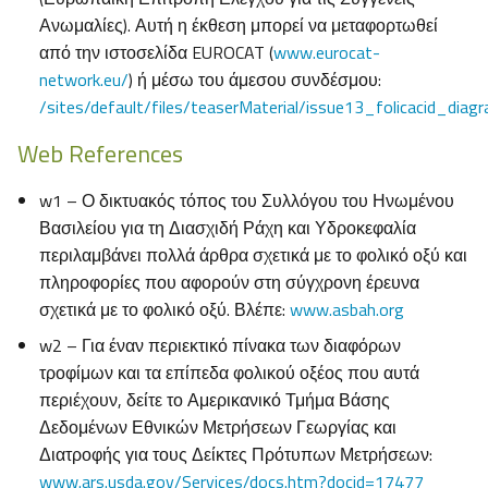
Ανωμαλίες). Αυτή η έκθεση μπορεί να μεταφορτωθεί
από την ιστοσελίδα EUROCAT (
www.eurocat-
network.eu/
) ή μέσω του άμεσου συνδέσμου:
/sites/default/files/teaserMaterial/issue13_folicacid_diag
Web References
w1 – Ο δικτυακός τόπος του Συλλόγου του Ηνωμένου
Βασιλείου για τη Διασχιδή Ράχη και Υδροκεφαλία
περιλαμβάνει πολλά άρθρα σχετικά με το φολικό οξύ και
πληροφορίες που αφορούν στη σύγχρονη έρευνα
σχετικά με το φολικό οξύ. Βλέπε:
www.asbah.org
w2 – Για έναν περιεκτικό πίνακα των διαφόρων
τροφίμων και τα επίπεδα φολικού οξέος που αυτά
περιέχουν, δείτε το Αμερικανικό Τμήμα Βάσης
Δεδομένων Εθνικών Μετρήσεων Γεωργίας και
Διατροφής για τους Δείκτες Πρότυπων Μετρήσεων:
www.ars.usda.gov/Services/docs.htm?docid=17477