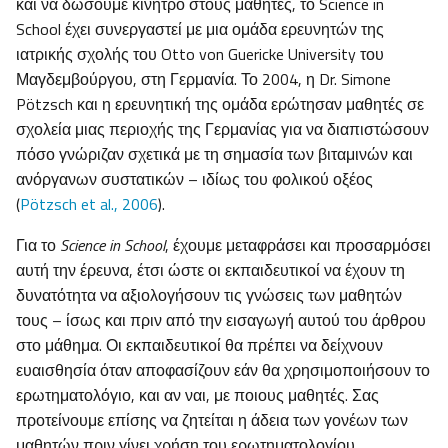
και να δώσουμε κίνητρο στους μαθητές, το Science in
School έχει συνεργαστεί με μια ομάδα ερευνητών της
ιατρικής σχολής του Otto von Guericke University του
Μαγδεμβούργου, στη Γερμανία. Το 2004, η Dr. Simone
Pötzsch και η ερευνητική της ομάδα ερώτησαν μαθητές σε
σχολεία μιας περιοχής της Γερμανίας για να διαπιστώσουν
πόσο γνώριζαν σχετικά με τη σημασία των βιταμινών και
ανόργανων συστατικών – ιδίως του φολικού οξέος
(
Pötzsch et al., 2006
).
Για το
Science in School
, έχουμε μεταφράσει και προσαρμόσει
αυτή την έρευνα, έτσι ώστε οι εκπαιδευτικοί να έχουν τη
δυνατότητα να αξιολογήσουν τις γνώσεις των μαθητών
τους – ίσως και πριν από την εισαγωγή αυτού του άρθρου
στο μάθημα. Οι εκπαιδευτικοί θα πρέπει να δείχνουν
ευαισθησία όταν αποφασίζουν εάν θα χρησιμοποιήσουν το
ερωτηματολόγιο, και αν ναι, με ποιους μαθητές. Σας
προτείνουμε επίσης να ζητείται η άδεια των γονέων των
μαθητών πριν γίνει χρήση του ερωτηματολογίου,