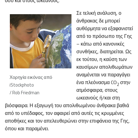
όσο και στους ωκεανούς.
Σε τελική ανάλυση, ο
άνθρακας δε μπορεί
αυθόρμητα να εξαφανιστεί
από το πρόσωπο της Γης
– κάτω από κανονικές
συνθήκες, διατηρείται. Ως
εκ τούτου, η καύση των
καυσίμων απολιθωμάτων
αναμένεται να παραγάγει
Χορηγία εικόνας από
ένα πλεόνασμα CO
στην
2
iStockphoto
ατμόσφαιρα, στους
/ Rob Friedman
ωκεανούς ή/και στη
βιόσφαιρα. Η εξαγωγή του απολιθωμένου άνθρακα βαθιά
από το υπέδαφος, τον αφαιρεί από αυτές τις κρυμμένες
αποθήκες και τον απελευθερώνει στην επιφάνεια της Γης,
όπου και παραμένει.