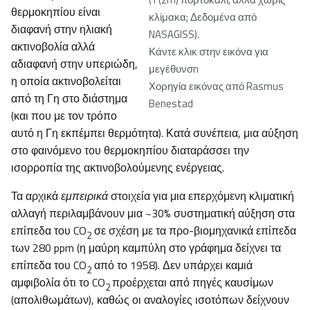
θερμοκηπίου είναι
κλίμακα; Δεδομένα από
διαφανή στην ηλιακή
NASAGISS).
ακτινοβολία αλλά
Κάντε κλικ στην εικόνα για
αδιαφανή στην υπεριώδη,
μεγέθυνσn
η οποία ακτινοβολείται
Χορηγία εικόνας από Rasmus
από τη Γη στο διάστημα
Benestad
(και που με τον τρόπο
αυτό η Γη εκπέμπει θερμότητα). Κατά συνέπεια, μια αύξηση
στο φαινόμενο του θερμοκηπίου διαταράσσει την
ισορροπία της ακτινοβολούμενης ενέργειας.
Τα αρχικά
εμπειρικά
στοιχεία για μια επερχόμενη κλιματική
αλλαγή περιλαμβάνουν μια ~30% συστηματική αύξηση στα
επίπεδα του CO
σε σχέση με τα προ-βιομηχανικά επίπεδα
2
των 280 ppm (η μαύρη καμπύλη στο γράφημα δείχνει τα
επίπεδα του CO
από το 1958). Δεν υπάρχει καμιά
2
αμφιβολία ότι το CO
προέρχεται από πηγές καυσίμων
2
(απολιθωμάτων), καθώς οι αναλογίες ισοτόπων δείχνουν