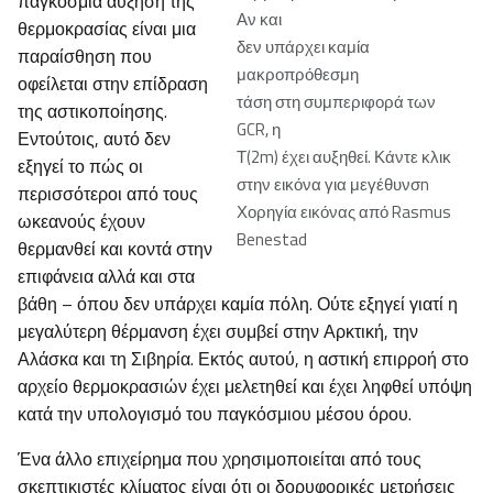
παγκόσμια αύξηση της
Αν και
θερμοκρασίας είναι μια
δεν υπάρχει καμία
παραίσθηση που
μακροπρόθεσμη
οφείλεται στην επίδραση
τάση στη συμπεριφορά των
της αστικοποίησης.
GCR, η
Εντούτοις, αυτό δεν
Τ(2m) έχει αυξηθεί. Κάντε κλικ
εξηγεί το πώς οι
στην εικόνα για μεγέθυνσn
περισσότεροι από τους
Χορηγία εικόνας από Rasmus
ωκεανούς έχουν
Benestad
θερμανθεί και κοντά στην
επιφάνεια αλλά και στα
βάθη – όπου δεν υπάρχει καμία πόλη. Ούτε εξηγεί γιατί η
μεγαλύτερη θέρμανση έχει συμβεί στην Αρκτική, την
Αλάσκα και τη Σιβηρία. Εκτός αυτού, η αστική επιρροή στο
αρχείο θερμοκρασιών έχει μελετηθεί και έχει ληφθεί υπόψη
κατά την υπολογισμό του παγκόσμιου μέσου όρου.
Ένα άλλο επιχείρημα που χρησιμοποιείται από τους
σκεπτικιστές κλίματος είναι ότι οι δορυφορικές μετρήσεις