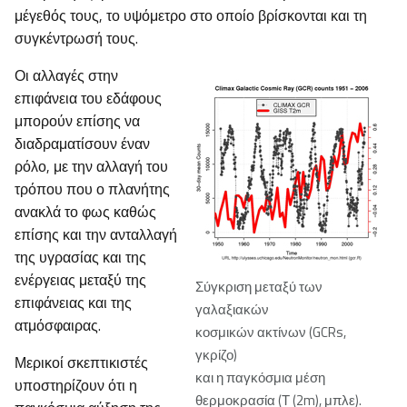
μέγεθός τους, το υψόμετρο στο οποίο βρίσκονται και τη
συγκέντρωσή τους.
Οι αλλαγές στην
επιφάνεια του εδάφους
μπορούν επίσης να
διαδραματίσουν έναν
ρόλο, με την αλλαγή του
τρόπου που ο πλανήτης
ανακλά το φως καθώς
επίσης και την ανταλλαγή
της υγρασίας και της
ενέργειας μεταξύ της
Σύγκριση μεταξύ των
επιφάνειας και της
γαλαξιακών
ατμόσφαιρας.
κοσμικών ακτίνων (GCRs,
γκρίζο)
Μερικοί σκεπτικιστές
και η παγκόσμια μέση
υποστηρίζουν ότι η
θερμοκρασία (Τ (2m), μπλε).