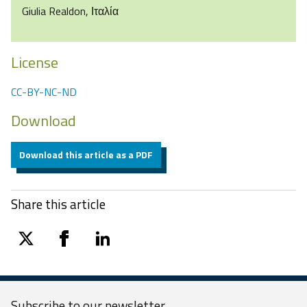
Giulia Realdon, Ιταλία
License
CC-BY-NC-ND
Download
Download this article as a PDF
Share this article
twitter
facebook
linkedin
Subscribe to our
newsletter