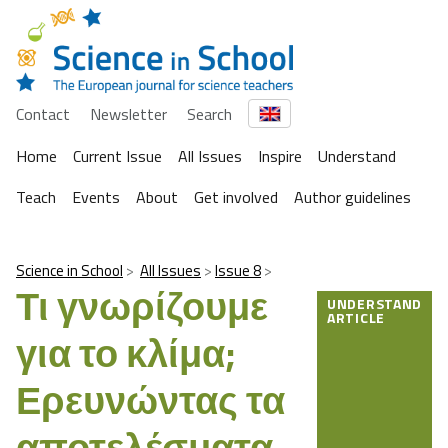
Contact
Newsletter
Search
Home
Current Issue
All Issues
Inspire
Understand
Teach
Events
About
Get involved
Author guidelines
Science in School
All Issues
Issue 8
Τι γνωρίζουμε
UNDERSTAND
ARTICLE
για το κλίμα;
Ερευνώντας τα
αποτελέσματα