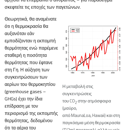
σκεφτείτε τις εποχές των παγετώνων.
Θεωρητικά, θα αναμένατε
ότι η θερμοκρασία θα
αυξανόταν εάν
εμποδίζονταν η εκπομπή
θερμότητας ενώ παρέμενε
σταθερή η ποσότητα
θερμότητας που έφτανε
στη Γη. Η αύξηση των
συγκεντρώσεων των
αερίων του θερμοκηπίου
Η μεταβολή στις
(greenhouse gases –
συγκεντρώσεις
GHGs) έχει την ίδια
του CO
στην ατμόσφαιρα
2
επίδραση με τον
(μαύρο,
περιορισμό της εκπομπής
από MaunaLoa, Hawaii) και στη
θερμότητας, δεδομένου
παγκόσμια μέση θερμοκρασία
ότι τα αέρια του
(T(2m) πορτοκαλί, αλλά χωρίς