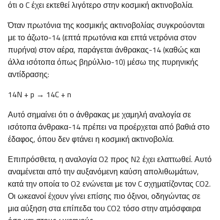
ότι ο C έχει εκτεθεί λιγότερο στην κοσμική ακτινοβολία.
Όταν πρωτόνια της κοσμικής ακτινοβολίας συγκρούονται
με το άζωτο-14 (επτά πρωτόνια και επτά νετρόνια στον
πυρήνα) στον αέρα, παράγεται άνθρακας-14 (καθώς και
άλλα ισότοπα όπως βηρύλλιο-10) μέσω της πυρηνικής
αντίδρασης:
14N + p → 14C + n
Αυτό σημαίνει ότι ο άνθρακας με χαμηλή αναλογία σε
ισότοπα άνθρακα-14 πρέπει να προέρχεται από βαθιά στο
έδαφος, όπου δεν φτάνει η κοσμική ακτινοβολία.
Επιπρόσθετα, η αναλογία O2 προς N2 έχει ελαττωθεί. Αυτό
αναμένεται από την αυξανόμενη καύση απολιθωμάτων,
κατά την οποία το O2 ενώνεται με τον C σχηματίζοντας CO2.
Οι ωκεανοί έχουν γίνει επίσης πιο όξινοι, οδηγώντας σε
μια αύξηση στα επίπεδα του CO2 τόσο στην ατμόσφαιρα