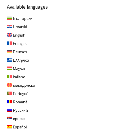
Available languages
Български
Hrvatski
English
Français
Deutsch
Ελληνικα
Magyar
Italiano
македонски
Português
Română
Русский
српски
Español