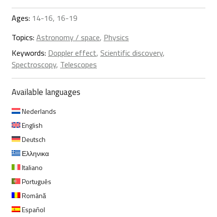
Ages:
14-16, 16-19
Topics:
Astronomy / space
,
Physics
Keywords:
Doppler effect
,
Scientific discovery
,
Spectroscopy
,
Telescopes
Available languages
Nederlands
English
Deutsch
Ελληνικα
Italiano
Português
Română
Español