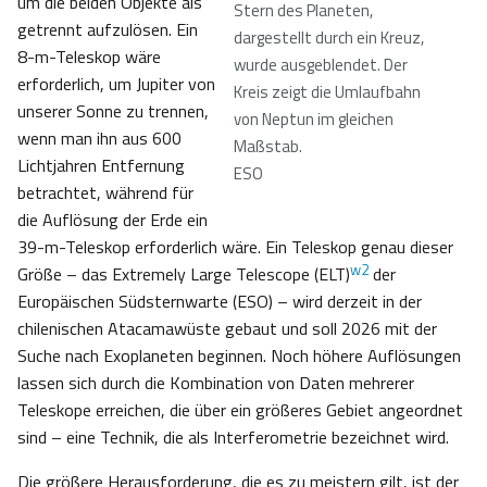
um die beiden Objekte als
Stern des Planeten,
getrennt aufzulösen. Ein
dargestellt durch ein Kreuz,
8-m-Teleskop wäre
wurde ausgeblendet. Der
erforderlich, um Jupiter von
Kreis zeigt die Umlaufbahn
unserer Sonne zu trennen,
von Neptun im gleichen
wenn man ihn aus 600
Maßstab.
Lichtjahren Entfernung
ESO
betrachtet, während für
die Auflösung der Erde ein
39-m-Teleskop erforderlich wäre. Ein Teleskop genau dieser
w2
Größe – das Extremely Large Telescope (ELT)
der
Europäischen Südsternwarte (ESO) – wird derzeit in der
chilenischen Atacamawüste gebaut und soll 2026 mit der
Suche nach Exoplaneten beginnen. Noch höhere Auflösungen
lassen sich durch die Kombination von Daten mehrerer
Teleskope erreichen, die über ein größeres Gebiet angeordnet
sind – eine Technik, die als Interferometrie bezeichnet wird.
Die größere Herausforderung, die es zu meistern gilt, ist der