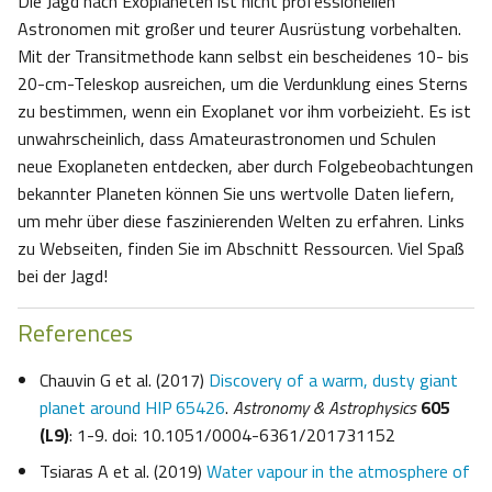
Die Jagd nach Exoplaneten ist nicht professionellen
Astronomen mit großer und teurer Ausrüstung vorbehalten.
Mit der Transitmethode kann selbst ein bescheidenes 10- bis
20-cm-Teleskop ausreichen, um die Verdunklung eines Sterns
zu bestimmen, wenn ein Exoplanet vor ihm vorbeizieht. Es ist
unwahrscheinlich, dass Amateurastronomen und Schulen
neue Exoplaneten entdecken, aber durch Folgebeobachtungen
bekannter Planeten können Sie uns wertvolle Daten liefern,
um mehr über diese faszinierenden Welten zu erfahren. Links
zu Webseiten, finden Sie im Abschnitt Ressourcen. Viel Spaß
bei der Jagd!
References
Chauvin G et al. (2017)
Discovery of a warm, dusty giant
planet around HIP 65426
.
Astronomy & Astrophysics
605
(L9)
: 1-9. doi: 10.1051/0004-6361/201731152
Tsiaras A et al. (2019)
Water vapour in the atmosphere of