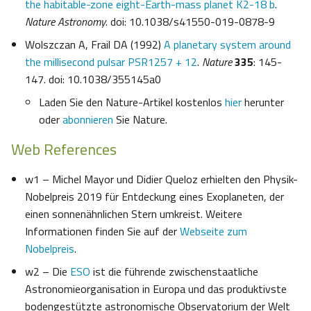
the habitable-zone eight-Earth-mass planet K2-18 b
.
Nature Astronomy
. doi: 10.1038/s41550-019-0878-9
Wolszczan A, Frail DA (1992)
A planetary system around
the millisecond pulsar PSR1257 + 12
.
Nature
335
: 145-
147. doi: 10.1038/355145a0
Laden Sie den Nature-Artikel kostenlos
hier
herunter
oder
abonnieren
Sie Nature.
Web References
w1 – Michel Mayor und Didier Queloz erhielten den Physik-
Nobelpreis 2019 für Entdeckung eines Exoplaneten, der
einen sonnenähnlichen Stern umkreist. Weitere
Informationen finden Sie auf der
Webseite zum
Nobelpreis
.
w2 – Die
ESO
ist die führende zwischenstaatliche
Astronomieorganisation in Europa und das produktivste
bodengestützte astronomische Observatorium der Welt