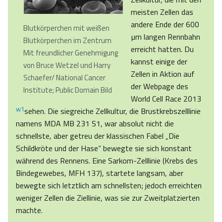
meisten Zellen das
andere Ende der 600
Blutkörperchen mit weißen
µm langen Rennbahn
Blutkörperchen im Zentrum
erreicht hatten. Du
Mit freundlicher Genehmigung
kannst einige der
von Bruce Wetzel und Harry
Zellen in Aktion auf
Schaefer/ National Cancer
der Webpage des
Institute; Public Domain Bild
World Cell Race 2013
w1
sehen. Die siegreiche Zellkultur, die Brustkrebszelllinie
namens MDA MB 231 S1, war absolut nicht die
schnellste, aber getreu der klassischen Fabel „Die
Schildkröte und der Hase“ bewegte sie sich konstant
während des Rennens. Eine Sarkom-Zelllinie (Krebs des
Bindegewebes, MFH 137), startete langsam, aber
bewegte sich letztlich am schnellsten; jedoch erreichten
weniger Zellen die Ziellinie, was sie zur Zweitplatzierten
machte.