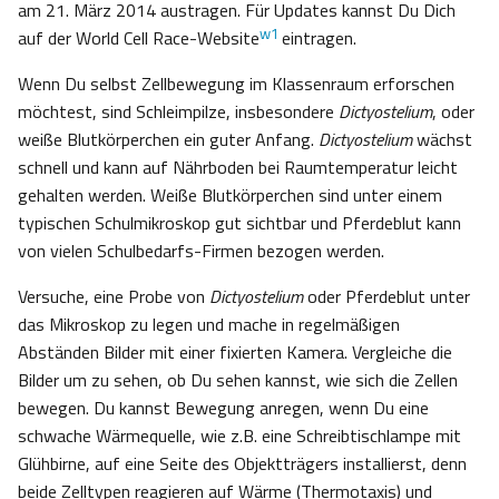
am 21. März 2014 austragen. Für Updates kannst Du Dich
w1
auf der World Cell Race-Website
eintragen.
Wenn Du selbst Zellbewegung im Klassenraum erforschen
möchtest, sind Schleimpilze, insbesondere
Dictyostelium
, oder
weiße Blutkörperchen ein guter Anfang.
Dictyostelium
wächst
schnell und kann auf Nährboden bei Raumtemperatur leicht
gehalten werden. Weiße Blutkörperchen sind unter einem
typischen Schulmikroskop gut sichtbar und Pferdeblut kann
von vielen Schulbedarfs-Firmen bezogen werden.
Versuche, eine Probe von
Dictyostelium
oder Pferdeblut unter
das Mikroskop zu legen und mache in regelmäßigen
Abständen Bilder mit einer fixierten Kamera. Vergleiche die
Bilder um zu sehen, ob Du sehen kannst, wie sich die Zellen
bewegen. Du kannst Bewegung anregen, wenn Du eine
schwache Wärmequelle, wie z.B. eine Schreibtischlampe mit
Glühbirne, auf eine Seite des Objektträgers installierst, denn
beide Zelltypen reagieren auf Wärme (Thermotaxis) und