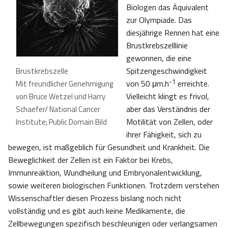
Biologen das Äquivalent
zur Olympiade. Das
diesjährige Rennen hat eine
Brustkrebszelllinie
gewonnen, die eine
Spitzengeschwindigkeit
Brustkrebszelle
-1
von 50 μm.h
erreichte.
Mit freundlicher Genehmigung
Vielleicht klingt es frivol,
von Bruce Wetzel und Harry
aber das Verständnis der
Schaefer/ National Cancer
Motilität von Zellen, oder
Institute; Public Domain Bild
ihrer Fähigkeit, sich zu
bewegen, ist maßgeblich für Gesundheit und Krankheit. Die
Beweglichkeit der Zellen ist ein Faktor bei Krebs,
Immunreaktion, Wundheilung und Embryonalentwicklung,
sowie weiteren biologischen Funktionen. Trotzdem verstehen
Wissenschaftler diesen Prozess bislang noch nicht
vollständig und es gibt auch keine Medikamente, die
Zellbewegungen spezifisch beschleunigen oder verlangsamen