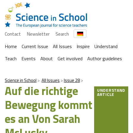
Contact
Newsletter
Search
Home
Current Issue
All Issues
Inspire
Understand
Teach
Events
About
Get involved
Author guidelines
Science in School
All Issues
Issue 28
Auf die richtige
UNDERSTAND
ARTICLE
Bewegung kommt
es an Von Sarah
McLusky