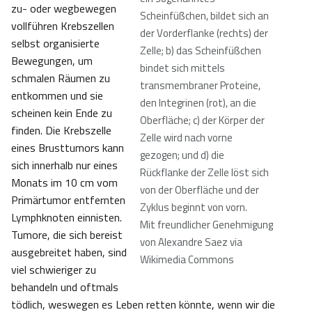
zu- oder wegbewegen
Scheinfüßchen, bildet sich an
vollführen Krebszellen
der Vorderflanke (rechts) der
selbst organisierte
Zelle; b) das Scheinfüßchen
Bewegungen, um
bindet sich mittels
schmalen Räumen zu
transmembraner Proteine,
entkommen und sie
den Integrinen (rot), an die
scheinen kein Ende zu
Oberfläche; c) der Körper der
finden. Die Krebszelle
Zelle wird nach vorne
eines Brusttumors kann
gezogen; und d) die
sich innerhalb nur eines
Rückflanke der Zelle löst sich
Monats im 10 cm vom
von der Oberfläche und der
Primärtumor entfernten
Zyklus beginnt von vorn.
Lymphknoten einnisten.
Mit freundlicher Genehmigung
Tumore, die sich bereist
von Alexandre Saez via
ausgebreitet haben, sind
Wikimedia Commons
viel schwieriger zu
behandeln und oftmals
tödlich, weswegen es Leben retten könnte, wenn wir die