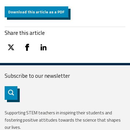
Download this article as a PDF
Share this article
twitter
facebook
linkedin
Subscribe to our
newsletter
Subscribe
Supporting STEM teachers in inspiring their students and
fostering positive attitudes towards the science that shapes
our lives.