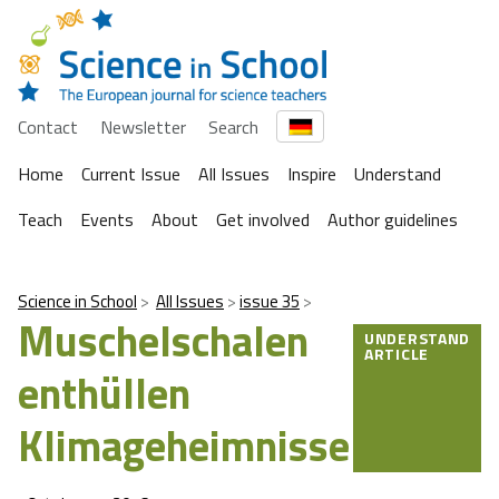
Contact
Newsletter
Search
Home
Current Issue
All Issues
Inspire
Understand
Teach
Events
About
Get involved
Author guidelines
Science in School
All Issues
issue 35
Muschelschalen
UNDERSTAND
ARTICLE
enthüllen
Klimageheimnisse