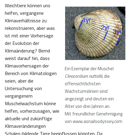
Weichtiere können uns
helfen, vergangene
Klimaverhältnisse zu
rekonstruieren, aber was
ist mit einer Vorhersage
der Evolution der
Klimaänderung? Bernd
weist darauf hin, dass
Klimavorhersagen der
Ein Exemplar der Muschel
Bereich von Klimatologen
Clinocardium nuttallii
; die
seien, aber die
offensichtlichsten
Untersuchung von
Wachstumslinien sind
vergangenem
angezeigt und deuten ein
Muschelwachstum könne
Alter von drei Jahren an
.
helfen, vorherzusagen, wie
Mit freundlicher Genehmigung
aktuelle und zukünftige
von www.asnailsodyssey.com
Klimaveränderungen
Schalen-bildende Tiere beeinflussen könnten. Da