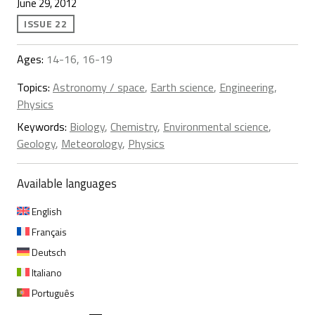
June 29, 2012
ISSUE 22
Ages:
14-16, 16-19
Topics:
Astronomy / space
,
Earth science
,
Engineering
,
Physics
Keywords:
Biology
,
Chemistry
,
Environmental science
,
Geology
,
Meteorology
,
Physics
Available languages
English
Français
Deutsch
Italiano
Português