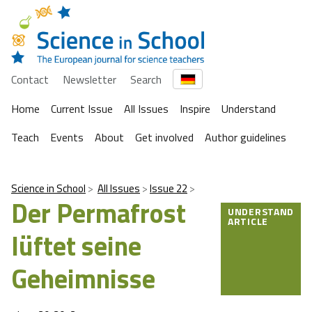
Contact
Newsletter
Search
Home
Current Issue
All Issues
Inspire
Understand
Teach
Events
About
Get involved
Author guidelines
Science in School
All Issues
Issue 22
Der Permafrost
UNDERSTAND
ARTICLE
lüftet seine
Geheimnisse