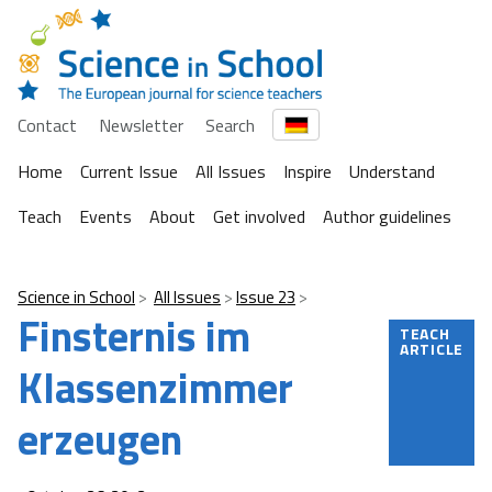
Contact
Newsletter
Search
Home
Current Issue
All Issues
Inspire
Understand
Teach
Events
About
Get involved
Author guidelines
Science in School
All Issues
Issue 23
Finsternis im
TEACH
ARTICLE
Klassenzimmer
erzeugen