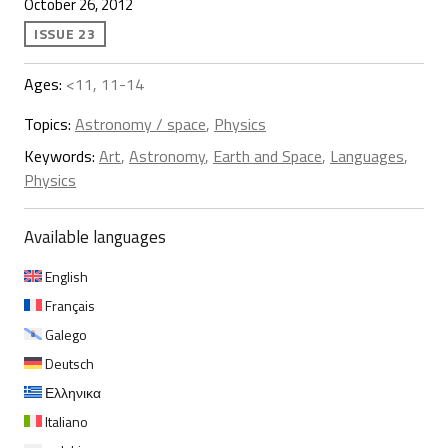
October 26, 2012
ISSUE 23
Ages:
<11, 11-14
Topics:
Astronomy / space
,
Physics
Keywords:
Art
,
Astronomy
,
Earth and Space
,
Languages
,
Physics
Available languages
English
Français
Galego
Deutsch
Ελληνικα
Italiano