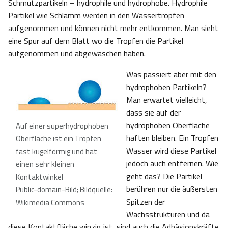
Schmutzpartikeln – hydrophile und hydrophobe. Hydrophile
Partikel wie Schlamm werden in den Wassertropfen
aufgenommen und können nicht mehr entkommen. Man sieht
eine Spur auf dem Blatt wo die Tropfen die Partikel
aufgenommen und abgewaschen haben.
Was passiert aber mit den
hydrophoben Partikeln?
Man erwartet vielleicht,
dass sie auf der
hydrophoben Oberfläche
Auf einer superhydrophoben
haften bleiben. Ein Tropfen
Oberfläche ist ein Tropfen
Wasser wird diese Partikel
fast kugelförmig und hat
jedoch auch entfernen. Wie
einen sehr kleinen
geht das? Die Partikel
Kontaktwinkel
berühren nur die äußersten
Public-domain-Bild; Bildquelle:
Spitzen der
Wikimedia Commons
Wachsstrukturen und da
diese Kontaktfläche winzig ist, sind auch die Adhäsionskräfte