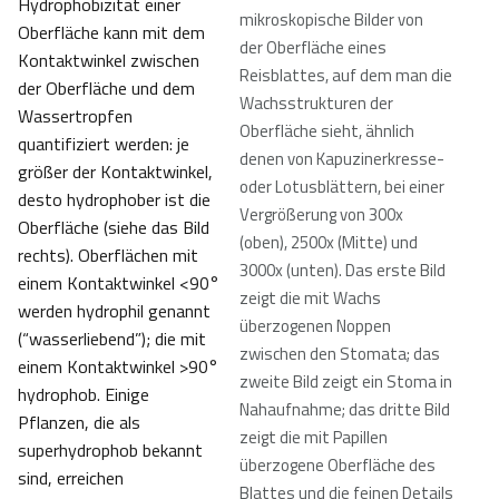
Hydrophobizität einer
mikroskopische Bilder von
Oberfläche kann mit dem
der Oberfläche eines
Kontaktwinkel zwischen
Reisblattes, auf dem man die
der Oberfläche und dem
Wachsstrukturen der
Wassertropfen
Oberfläche sieht, ähnlich
quantifiziert werden: je
denen von Kapuzinerkresse-
größer der Kontaktwinkel,
oder Lotusblättern, bei einer
desto hydrophober ist die
Vergrößerung von 300x
Oberfläche (siehe das Bild
(oben), 2500x (Mitte) und
rechts). Oberflächen mit
3000x (unten). Das erste Bild
einem Kontaktwinkel <90°
zeigt die mit Wachs
werden hydrophil genannt
überzogenen Noppen
(“wasserliebend”); die mit
zwischen den Stomata; das
einem Kontaktwinkel >90°
zweite Bild zeigt ein Stoma in
hydrophob. Einige
Nahaufnahme; das dritte Bild
Pflanzen, die als
zeigt die mit Papillen
superhydrophob bekannt
überzogene Oberfläche des
sind, erreichen
Blattes und die feinen Details