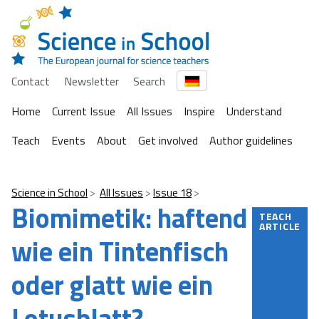
Contact
Newsletter
Search
Home
Current Issue
All Issues
Inspire
Understand
Teach
Events
About
Get involved
Author guidelines
Science in School
All Issues
Issue 18
Biomimetik: haftend
TEACH
ARTICLE
wie ein Tintenfisch
oder glatt wie ein
Lotusblatt?