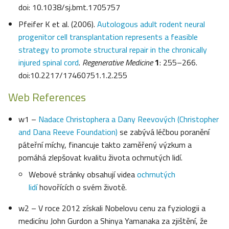
doi: 10.1038/sj.bmt.1705757
Pfeifer K et al. (2006).
Autologous adult rodent neural
progenitor cell transplantation represents a feasible
strategy to promote structural repair in the chronically
injured spinal cord
.
Regenerative Medicine
1
: 255–266.
doi:10.2217/17460751.1.2.255
Web References
w1 –
Nadace Christophera a Dany Reevových (Christopher
and Dana Reeve Foundation)
se zabývá léčbou poranění
páteřní míchy, financuje takto zaměřený výzkum a
pomáhá zlepšovat kvalitu života ochrnutých lidí.
Webové stránky obsahují videa
ochrnutých
lidí
hovořících o svém životě.
w2 – V roce 2012 získali Nobelovu cenu za fyziologii a
medicínu John Gurdon a Shinya Yamanaka za zjištění, že