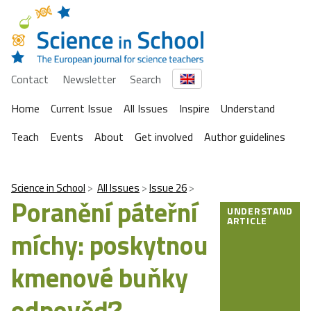
Contact
Newsletter
Search
Home
Current Issue
All Issues
Inspire
Understand
Teach
Events
About
Get involved
Author guidelines
Science in School
All Issues
Issue 26
Poranění páteřní
UNDERSTAND
ARTICLE
míchy: poskytnou
kmenové buňky
odpověď?