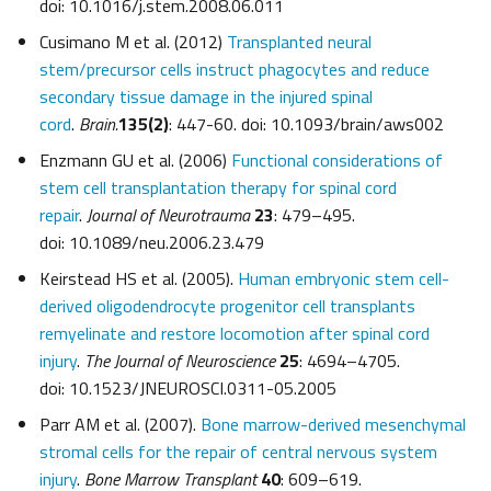
doi: 10.1016/j.stem.2008.06.011
Cusimano M et al. (2012)
Transplanted neural
stem/precursor cells instruct phagocytes and reduce
secondary tissue damage in the injured spinal
cord
.
Brain.
135(2)
: 447-60. doi: 10.1093/brain/aws002
Enzmann GU et al. (2006)
Functional considerations of
stem cell transplantation therapy for spinal cord
repair
.
Journal of Neurotrauma
23
: 479–495.
doi: 10.1089/neu.2006.23.479
Keirstead HS et al. (2005).
Human embryonic stem cell-
derived oligodendrocyte progenitor cell transplants
remyelinate and restore locomotion after spinal cord
injury
.
The Journal of Neuroscience
25
: 4694–4705.
doi: 10.1523/​JNEUROSCI.0311-05.2005
Parr AM et al. (2007).
Bone marrow-derived mesenchymal
stromal cells for the repair of central nervous system
injury
.
Bone Marrow Transplant
40
: 609–619.