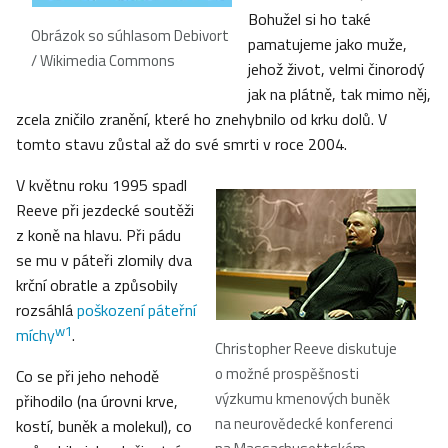
Bohužel si ho také
Obrázok so súhlasom Debivort
pamatujeme jako muže,
/ Wikimedia Commons
jehož život, velmi činorodý
jak na plátně, tak mimo něj,
zcela zničilo zranění, které ho znehybnilo od krku dolů. V
tomto stavu zůstal až do své smrti v roce 2004.
V květnu roku 1995 spadl
Reeve při jezdecké soutěži
z koně na hlavu. Při pádu
se mu v páteři zlomily dva
krční obratle a způsobily
rozsáhlá
poškození páteřní
w1
míchy
.
Christopher Reeve diskutuje
o možné prospěšnosti
Co se při jeho nehodě
výzkumu kmenových buněk
přihodilo (na úrovni krve,
na neurovědecké konferenci
kostí, buněk a molekul), co