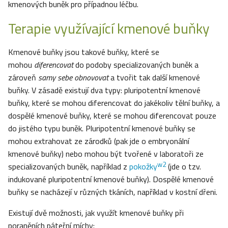
kmenových buněk pro případnou léčbu.
Terapie využívající kmenové buňky
Kmenové buňky jsou takové buňky, které se
mohou
diferencovat
do podoby specializovaných buněk a
zároveň
samy sebe obnovovat
a tvořit tak další kmenové
buňky. V zásadě existují dva typy: pluripotentní kmenové
buňky, které se mohou diferencovat do jakékoliv tělní buňky, a
dospělé kmenové buňky, které se mohou diferencovat pouze
do jistého typu buněk. Pluripotentní kmenové buňky se
mohou extrahovat ze zárodků (pak jde o embryonální
kmenové buňky) nebo mohou být tvořené v laboratoři ze
w2
specializovaných buněk, například z
pokožky
(jde o tzv.
indukované pluripotentní kmenové buňky). Dospělé kmenové
buňky se nacházejí v různých tkáních, například v kostní dřeni.
Existují dvě možnosti, jak využít kmenové buňky při
poraněních páteřní míchy: