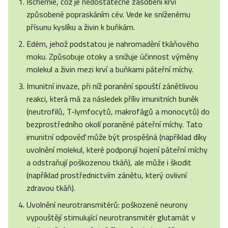
Ischemie, což je nedostatečné zásobení krví
způsobené popraskáním cév. Vede ke sníženému
přísunu kyslíku a živin k buňkám.
Edém, jehož podstatou je nahromadění tkáňového
moku. Způsobuje otoky a snižuje účinnost výměny
molekul a živin mezi krví a buňkami páteřní míchy.
Imunitní invaze, při níž poranění spouští zánětlivou
reakci, která má za následek příliv imunitních buněk
(neutrofilů, T-lymfocytů, makrofágů a monocytů) do
bezprostředního okolí poraněné páteřní míchy. Tato
imunitní odpověď může být prospěšná (například díky
uvolnění molekul, které podporují hojení páteřní míchy
a odstraňují poškozenou tkáň), ale může i škodit
(například prostřednictvím zánětu, který ovlivní
zdravou tkáň).
Uvolnění neurotransmitérů: poškozené neurony
vypouštějí stimulující neurotransmitér glutamát v