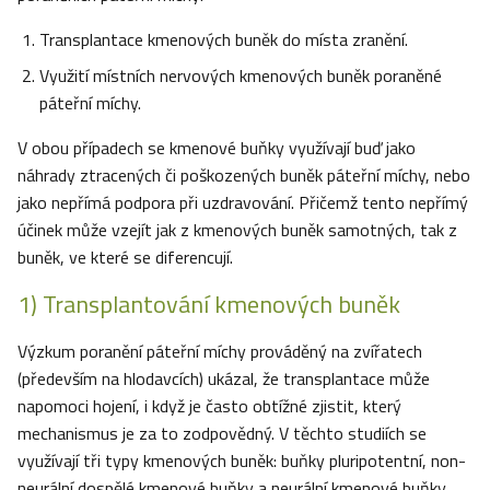
Transplantace kmenových buněk do místa zranění.
Využití místních nervových kmenových buněk poraněné
páteřní míchy.
V obou případech se kmenové buňky využívají buď jako
náhrady ztracených či poškozených buněk páteřní míchy, nebo
jako nepřímá podpora při uzdravování. Přičemž tento nepřímý
účinek může vzejít jak z kmenových buněk samotných, tak z
buněk, ve které se diferencují.
1) Transplantování kmenových buněk
Výzkum poranění páteřní míchy prováděný na zvířatech
(především na hlodavcích) ukázal, že transplantace může
napomoci hojení, i když je často obtížné zjistit, který
mechanismus je za to zodpovědný. V těchto studiích se
využívají tři typy kmenových buněk: buňky pluripotentní, non-
neurální dospělé kmenové buňky a neurální kmenové buňky