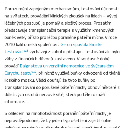
Porozumění zapojeným mechanismům, testování účinnosti
na zvířatech, provádění klinických zkoušek na lidech – vývoj
léčebných postupů je pomalý a složitý proces. Prozatím
představuje transplantační terapie s využitím kmenových
buněk velký příslib pro léčbu poraněné páteřní míchy. V roce
2010 kalifornská společnost
Geron spustila klinické
w3
testování
vycházejí z tohoto přístupu. Testování ale bylo
záhy z finančních důvodů zastaveno. V současné době
provádí
Balgristova univerzitní nemocnice ve švýcarském
w4
Curychu testy
, při nichž využívá buňky odvozené od tkáně
lidského mozku. Vědci doufají, že tyto buňky po
transplantování do porušené páteřní míchy obnoví některé z
důležitých okruhů nervové sítě, která po těle roznáší
informace.
S ohledem na mnohotvárnost poranění páteřní míchy je
nepravděpodobné, že by jeden typ ošetření zajistil úplné
vyléčení, nicméně i malý pokrok výrazně zlepší život pacientů.