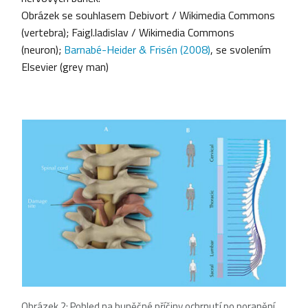
Obrázek se souhlasem Debivort / Wikimedia Commons
(vertebra); Faigl.ladislav / Wikimedia Commons
(neuron);
Barnabé-Heider & Frisén (2008)
, se svolením
Elsevier (grey man)
Obrázek 2: Pohled na buněčné příčiny ochrnutí po poranění