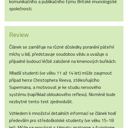
komunikačního a publikačního týmu Britské imunologické
společnosti.
Review
Článek se zaměřuje na různé důsledky poranění páteřní
míchy u lidí, představuje soudobou vědu a uvažuje o
případné budoucí léčbě založené na kmenových buňkách.
Mladší studenti (ve věku 11 až 14 let) může zaujmout
případ herce Christophera Reeva, ztělesňujícího
Supermana, a motivovat je ke studiu nervového
systému (například obloukového reflexu). Nicméně bude
nezbytné tento text zjednodušit.
Vzhledem k množství detailních informací se článek hodí
především pro středoškolské studenty (ve věku 15-18
let). Může se provázat s tématy anatomie a fyziologie