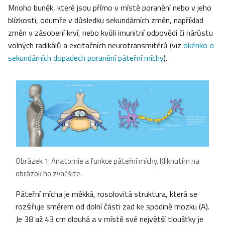
Mnoho buněk, které jsou přímo v místě poranění nebo v jeho
blízkosti, odumře v důsledku sekundárních změn, například
změn v zásobení krví, nebo kvůli imunitní odpovědi či nárůstu
volných radikálů a excitačních neurotransmitérů (viz
okénko o
sekundárních dopadech poranění páteřní míchy
).
Obrázek 1: Anatomie a funkce páteřní míchy. Kliknutím na
obrázok ho zväčšite.
Páteřní mícha je měkká, rosolovitá struktura, která se
rozšiřuje směrem od dolní části zad ke spodině mozku (A).
Je 38 až 43 cm dlouhá a v místě své největší tloušťky je