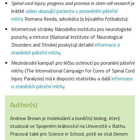
Spinal cord injury: progress and promise in stem cell research
je
krátké
video ukazující pacienta s poraněním páteřní
míchy
Romana Reeda, advokáta (a bývalého fotbalistu).
Internetové stránky Národního institutu pro neurologické
poruchy a mrtvice (National Institute of Neurological
Disorders and Stroke) poskytují detailní
informace o
zraněních páteřní míchy
.
Mezinárodní kampaň pro léčbu ochrnutí po poranění páteřní
míchy (The International Campaign for Cures of Spinal Cord
Injury Paralysis) má k dispozici statistiku a další
informace
o zraněních páteřní míchy
.
Author(s)
Andrew Brown je molekulární a buněčný biolog, který
studoval ve Spojeném království na Univerzitě v Bathu.
Pracoval také pro Science in School, poté se stal členem