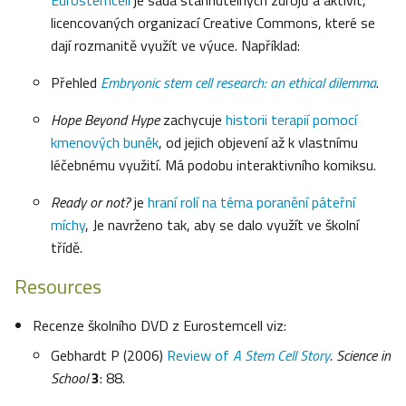
Eurostemcell
je sada stáhnutelných zdrojů a aktivit,
licencovaných organizací Creative Commons, které se
dají rozmanitě využít ve výuce. Například:
Přehled
Embryonic stem cell research: an ethical dilemma
.
Hope Beyond Hype
zachycuje
historii terapií pomocí
kmenových buněk
, od jejich objevení až k vlastnímu
léčebnému využití. Má podobu interaktivního komiksu.
Ready or not?
je
hraní rolí na téma poranění páteřní
míchy
, Je navrženo tak, aby se dalo využít ve školní
třídě.
Resources
Recenze školního DVD z Eurostemcell viz:
Gebhardt P (2006)
Review of
A Stem Cell Story
.
Science in
School
3
: 88.