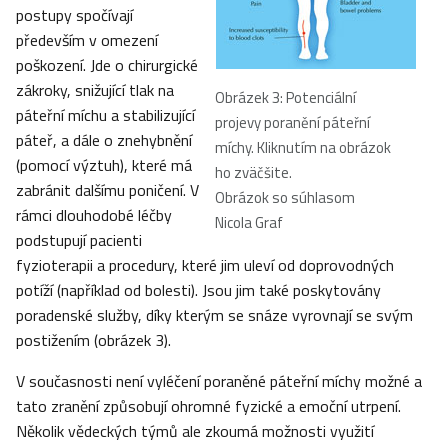
postupy spočívají
především v omezení
poškození. Jde o chirurgické
zákroky, snižující tlak na
Obrázek 3: Potenciální
páteřní míchu a stabilizující
projevy poranění páteřní
páteř, a dále o znehybnění
míchy. Kliknutím na obrázok
(pomocí výztuh), které má
ho zväčšite.
zabránit dalšímu poničení. V
Obrázok so súhlasom
rámci dlouhodobé léčby
Nicola Graf
podstupují pacienti
fyzioterapii a procedury, které jim uleví od doprovodných
potíží (například od bolesti). Jsou jim také poskytovány
poradenské služby, díky kterým se snáze vyrovnají se svým
postižením (obrázek 3).
V současnosti není vyléčení poraněné páteřní míchy možné a
tato zranění způsobují ohromné fyzické a emoční utrpení.
Několik vědeckých týmů ale zkoumá možnosti využití