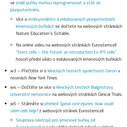
se
zralé buňky mohou reprogramovat a stát se
pluripotentními
.
Více o
embryonálních a indukovaných pluripotentních
kmenových buňkách
se dočtete na webových stránkách
Nature Education´s Scitable.
Na online videu na webových stránkách Eurostemcell
‘
Stem cells – the future: an introduction to iPS cells
’
hovoří přední vědci o indukovaných kmenových buňkách.
w3 – Přečtěte si o
klinických testech společnosti Geron
v
novinách
New York Times
.
w4 – Dočtěte se více o
klinických testech Balgristovy
univerzitní nemocnice
na webových stránkách Clinical Trials.
w5 – Stáhněte si
přehled
Spinal cord injuries: how could
stem cells help?
z webových stránek Eurostemcell.
Souprava nástrojů pro kmenové buňky od