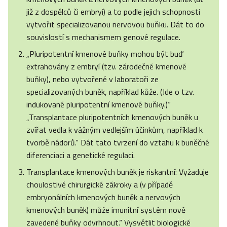
již z dospělců či embryí) a to podle jejich schopnosti
vytvořit specializovanou nervovou buňku. Dát to do
souvislostí s mechanismem genové regulace.
„Pluripotentní kmenové buňky mohou být buď
extrahovány z embryí (tzv. zárodečné kmenové
buňky), nebo vytvořené v laboratoři ze
specializovaných buněk, například kůže. (Jde o tzv.
indukované pluripotentní kmenové buňky.)“
„Transplantace pluripotentních kmenových buněk u
zvířat vedla k vážným vedlejším účinkům, například k
tvorbě nádorů.“ Dát tato tvrzení do vztahu k buněčné
diferenciaci a genetické regulaci.
Transplantace kmenových buněk je riskantní: Vyžaduje
choulostivé chirurgické zákroky a (v případě
embryonálních kmenových buněk a nervových
kmenových buněk) může imunitní systém nově
zavedené buňky odvrhnout.“ Vysvětlit biologické