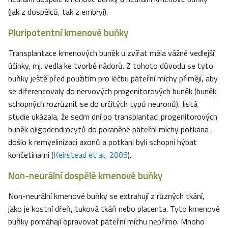
(jak z dospělců, tak z embryí)
.
Pluripotentní kmenové buňky
Transplantace kmenových buněk u zvířat měla vážné vedlejší
účinky, mj. vedla ke tvorbě nádorů. Z tohoto důvodu se tyto
buňky ještě před použitím pro léčbu páteřní míchy přimějí, aby
se diferencovaly do nervových progenitorových buněk (buněk
schopných rozrůznit se do určitých typů neuronů). Jistá
studie ukázala, že sedm dní po transplantaci progenitorových
buněk oligodendrocytů do poraněné páteřní míchy potkana
došlo k remyelinizaci axonů a potkani byli schopni hýbat
končetinami (
Keirstead et al., 2005
).
Non-neurální dospělé kmenové buňky
Non-neurální kmenové buňky se extrahují z různých tkání,
jako je kostní dřeň, tuková tkáň nebo placenta. Tyto kmenové
buňky pomáhají opravovat páteřní míchu nepřímo. Mnoho