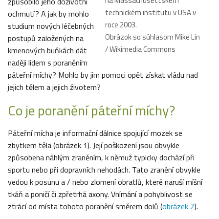
na Massachusettském
způsobilo jeho doživotní
technickém institutu v USA v
ochrnutí? A jak by mohlo
roce 2003.
studium nových léčebných
Obrázok so súhlasom Mike Lin
postupů založených na
/ Wikimedia Commons
kmenových buňkách dát
naději lidem s poraněním
páteřní míchy? Mohlo by jim pomoci opět získat vládu nad
jejich tělem a jejich životem?
Co je poranění páteřní míchy?
Páteřní mícha je informační dálnice spojující mozek se
zbytkem těla (obrázek 1). Její poškození jsou obvykle
způsobena náhlým zraněním, k němuž typicky dochází při
sportu nebo při dopravních nehodách. Tato zranění obvykle
vedou k posunu a / nebo zlomení obratlů, které naruší míšní
tkáň a poničí či zpřetrhá axony. Vnímání a pohyblivost se
ztrácí od místa tohoto poranění směrem dolů (
obrázek 2
).