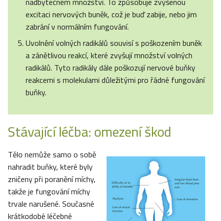
nadbytečném množství. To způsobuje zvýšenou
excitaci nervových buněk, což je buď zabije, nebo jim
zabrání v normálním fungování.
Uvolnění volných radikálů souvisí s poškozením buněk
a zánětlivou reakcí, které zvyšují množství volných
radikálů. Tyto radikály dále poškozují nervové buňky
reakcemi s molekulami důležitými pro řádné fungování
buňky.
Stávající léčba: omezení škod
Tělo nemůže samo o sobě
nahradit buňky, které byly
zničeny při poranění míchy,
takže je fungování míchy
trvale narušené. Současné
krátkodobé léčebné