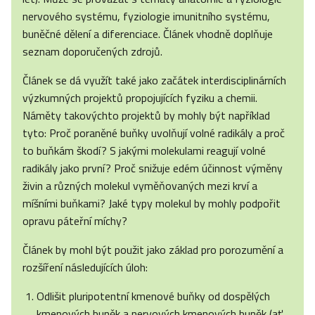
nervového systému, fyziologie imunitního systému,
buněčné dělení a diferenciace. Článek vhodně doplňuje
seznam doporučených zdrojů.
Článek se dá využít také jako začátek interdisciplinárních
výzkumných projektů propojujících fyziku a chemii.
Náměty takovýchto projektů by mohly být například
tyto: Proč poraněné buňky uvolňují volné radikály a proč
to buňkám škodí? S jakými molekulami reagují volné
radikály jako první? Proč snižuje edém účinnost výměny
živin a různých molekul vyměňovaných mezi krví a
míšními buňkami? Jaké typy molekul by mohly podpořit
opravu páteřní míchy?
Článek by mohl být použit jako základ pro porozumění a
rozšíření následujících úloh:
Odlišit pluripotentní kmenové buňky od dospělých
kmenových buněk a nervových kmenových buněk (ať