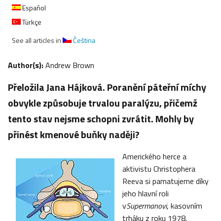
Español
Türkçe
See all articles in
Čeština
Author(s):
Andrew Brown
Přeložila Jana Hájková. Poranění páteřní míchy
obvykle způsobuje trvalou paralýzu, přičemž
tento stav nejsme schopni zvrátit. Mohly by
přinést kmenové buňky naději?
Amerického herce a
aktivistu Christophera
Reeva si pamatujeme díky
jeho hlavní roli
v
Supermanovi
, kasovním
trháku z roku 1978.