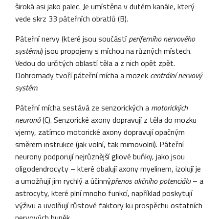
široká asi jako palec. Je umístěna v dutém kanále, který
vede skrz 33 páteřních obratlů (B).
Páteřní nervy (které jsou součástí
periferního nervového
systému
) jsou propojeny s míchou na různých místech.
Vedou do určitých oblastí těla a z nich opět zpět.
Dohromady tvoří páteřní mícha a mozek
centrální nervový
systém
.
Páteřní mícha sestává ze senzorických a
motorických
neuronů
(C). Senzorické axony dopravují z těla do mozku
vjemy, zatímco motorické axony dopravují opačným
směrem instrukce (jak volní, tak mimovolní). Páteřní
neurony podporují nejrůznější gliové buňky, jako jsou
oligodendrocyty – které obalují axony myelinem, izolují je
a umožňují jim rychlý a účinný
přenos akčního potenciálu
– a
astrocyty, které plní mnoho funkcí, například poskytují
výživu a uvolňují růstové faktory ku prospěchu ostatních
nervových buněk.