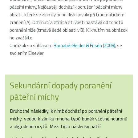
páteřní míchy. Nejčastěji dochází k porušení páteřní míchy
obratli, které se zlomily nebo dislokovaly při traumatickém
zranění (A). Ochrnutí a ztráta citlivosti nastává od tohoto
poranění níže (tmavě šedé oblasti v B). Kliknutím na obrázok
ho zväčšite.
Obrázok so súhlasom
Barnabé-Heider & Frisén (2008)
, se
svolením Elsevier
Sekundární dopady poranění
páteřní míchy
Druhotné následky, k nimž dochází po poranění páteřní
míchy, vedou k zániku mnoha typů buněk včetně neuronů
a oligodendrocytů. Mezi tyto následky patří: