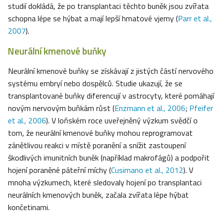
studií dokládá, že po transplantaci těchto buněk jsou zvířata
schopna lépe se hýbat a mají lepší hmatové vjemy (
Parr et al.,
2007
).
Neurální kmenové buňky
Neurální kmenové buňky se získávají z jistých částí nervového
systému embryí nebo dospělců. Studie ukazují, že se
transplantované buňky diferencují v astrocyty, které pomáhají
novým nervovým buňkám růst (
Enzmann et al., 2006
;
Pfeifer
et al., 2006
). V loňském roce uveřejněný výzkum svědčí o
tom, že neurální kmenové buňky mohou reprogramovat
zánětlivou reakci v místě poranění a snížit zastoupení
škodlivých imunitních buněk (například makrofágů) a podpořit
hojení poraněné páteřní míchy (
Cusimano et al., 2012
). V
mnoha výzkumech, které sledovaly hojení po transplantaci
neurálních kmenových buněk, začala zvířata lépe hýbat
končetinami.