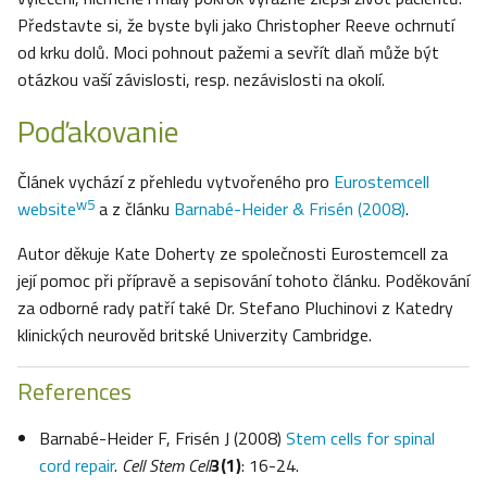
Představte si, že byste byli jako Christopher Reeve ochrnutí
od krku dolů. Moci pohnout pažemi a sevřít dlaň může být
otázkou vaší závislosti, resp. nezávislosti na okolí.
Poďakovanie
Článek vychází z přehledu vytvořeného pro
Eurostemcell
w5
website
a z článku
Barnabé-Heider & Frisén (2008)
.
Autor děkuje Kate Doherty ze společnosti Eurostemcell za
její pomoc při přípravě a sepisování tohoto článku. Poděkování
za odborné rady patří také Dr. Stefano Pluchinovi z Katedry
klinických neurověd britské Univerzity Cambridge.
References
Barnabé-Heider F, Frisén J (2008)
Stem cells for spinal
cord repair
.
Cell Stem Cell
3(1)
: 16-24.