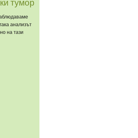
ки тумор
 наблюдаваме
така анализът
но на тази