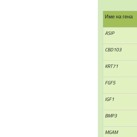
Име на гена
ASIP
CBD103
KRT71
FGF5
IGF1
BMP3
MGAM