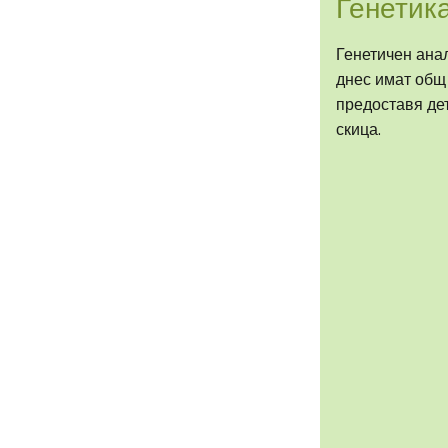
Генетик
Генетичен ана
днес имат общ 
предоставя дет
скица.