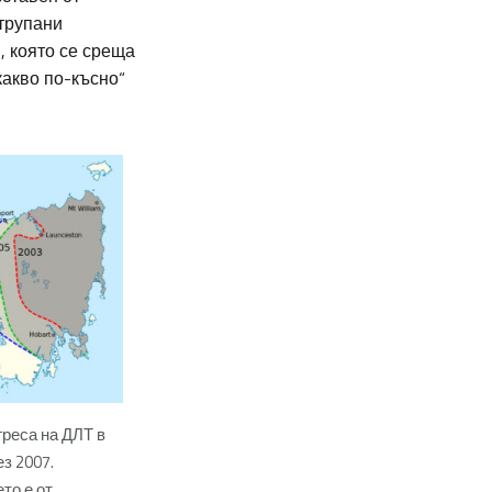
атрупани
, която се среща
какво по-късно“
греса на ДЛТ в
з 2007.
то е от