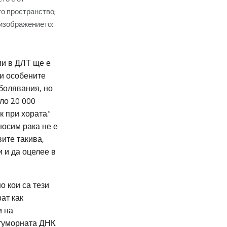
о пространство;
 изображението:
ии в ДЛТ ще е
ди особените
болявания, но
ло 20 000
к при хората.“
носим рака не е
ите такива,
и и да оцелее в
о кои са тези
ат как
и на
 туморната ДНК.