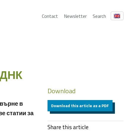
Contact
Newsletter
Search
 ДНК
Download
евърне в
Download this article as a PDF
ве статии за
Share this article