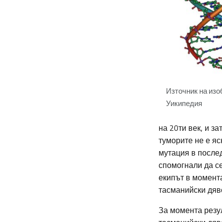
Източник на изо
Уикипедия
на 20ти век, и з
туморите не е яс
мутация в послед
спомогнали да се
екипът в момент
тасманийски дяво
За момента резул