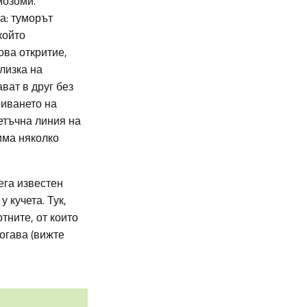
мозоми.
а: туморът
който
ова откритие,
лизка на
ват в друг без
риването на
етъчна линия на
има няколко
ега известен
 кучета. Тук,
тните, от които
огава (вижте