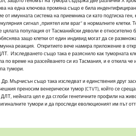
ол, защото геномът на тумора съдържа две различни Х хро
ова на една ключова промяна също е била индентифициран
ие от имунната система на приемника си като подтиска ген, 
улярния сигнал „приятел или враг“ в нормалните клетки. Т
е цялата популация от Тасманийски дяволи е относително б
обяснява защо клетки от един индивид могат да се размножа
имунна реакция. Откритието вече намира приложение в отк
ДЛТ. Изследването също така е разяснило как туморната кл
 по време на разсейването си из Тасмания, и е откила че 
па тумори.
 Др. Мърчисън също така изследват и единствения друг зас
чешкия преносим венерически тумор (CTVT), който се среща у
 ДЛТ, нейната цел е да сглоби генетичните профили на живо
ригиналните тумори и да проследи еволюционият им път отт