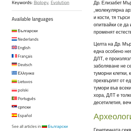
Keywords:
Biology
,
Evolution
Др. Елизабет Мъ
„молекулярна ар
и кости, тя търс
Available languages
опитвайки се да
Български
променят естеств
Nederlands
Целта на Др. Мър
English
една особено не
Français
ДЛТ, е произлязл
Deutsch
заболяване не се
туморни клетки, 
Ελληνικα
прехвърлят от е
Lietuvos
тумори във всек
polski
хора, ДЛТ е толк
Português
десетилетия, веч
српски
Археолог
Español
See all articles in
Български
Генетичната сек