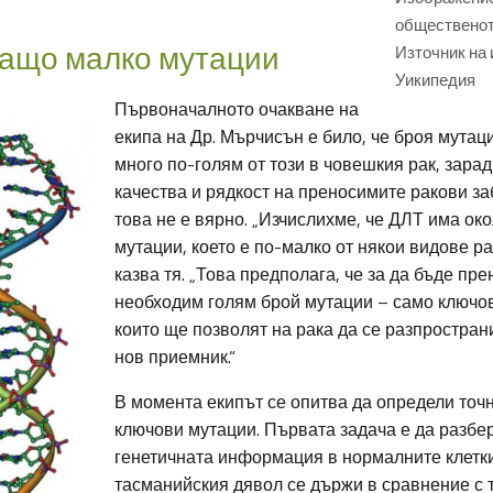
общественот
ащо малко мутации
Източник на
Уикипедия
Първоначалното очакване на
екипа на Др. Мърчисън е било, че броя мутац
много по-голям от този в човешкия рак, зара
качества и рядкост на преносимите ракови за
това не е вярно. „Изчислихме, че ДЛТ има око
мутации, което е по-малко от някои видове ра
казва тя. „Това предполага, че за да бъде пре
необходим голям брой мутации – само ключов
които ще позволят на рака да се разпростран
нов приемник.“
В момента екипът се опитва да определи точн
ключови мутации. Първата задача е да разбер
генетичната информация в нормалните клетк
тасманийския дявол се държи в сравнение с