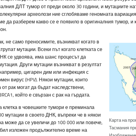
налния ДЛТ тумор от преди около 30 години, и мутациите н
 молекулярни археолози ние сглобяваме геномната вариация
ме да разберем какво се е появило в оригиналния тумор, и 
он.
к, не само преносимите, възникват когато в
атрупат мутации. Всеки път когато клетката се
ДНК се удвоява, има шанс процесът да
утация. Други мутации възникват в резултат
 например, цигарен дим или инфекция с
мен вирус (HPV). Някои мутации, които
 от рак могат да бъдат наследствени,
RCA1, който е свързан с рак на гърдата.
а клетка в човешките тумори е преминала
0 мутации в своето ДНК, въпреки че в някои
Карта на про
а може да се увеличи до 100 000 или повече,
Тасмания пре
е бил изложен продължително време на
Изображение