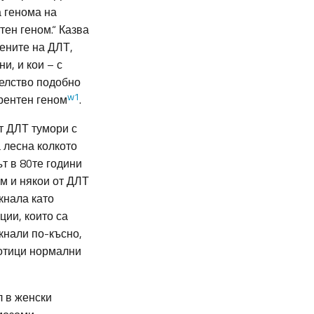
 генома на
ен геном.“ Казва
гените на ДЛТ,
и, и кои – с
телство подобно
w1
рентен геном
.
т ДЛТ тумори с
 лесна колкото
т в 80те години
ом и някои от ДЛТ
кнала като
ции, които са
кнали по-късно,
тотици нормални
л в женски