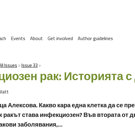
ach
Events
About
Get involved
Author guidelines
All Issues
Issue 33
иозен рак: Историята с
Watt
а Алексова. Какво кара една клетка да се пр
ак ракът става инфекциозен? Във втората от д
акови заболявания,…