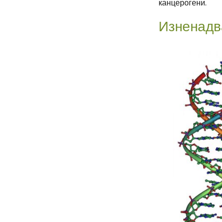
канцерогени.
Изненадв