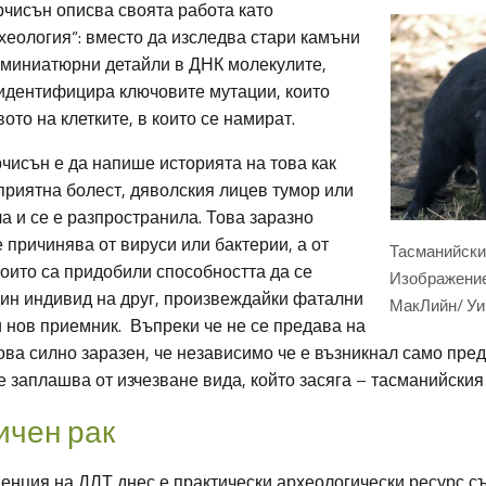
рчисън описва своята работа като
хеология“: вместо да изследва стари камъни
и миниатюрни детайли в ДНК молекулите,
 идентифицира ключовите мутации, които
ото на клетките, в които се намират.
чисън е да напише историята на това как
приятна болест, дяволския лицев тумор или
а и се е разпространила. Това заразно
 причинява от вируси или бактерии, а от
Тасманийски
които са придобили способността да се
Изображение
дин индивид на друг, произвеждайки фатални
МакЛийн/ Уи
и нов приемник. Въпреки че не се предава на
ова силно заразен, че независимо че е възникнал само пре
е заплашва от изчезване вида, който засяга – тасманийския
ичен рак
венция на ДЛТ днес е практически археологически ресурс с