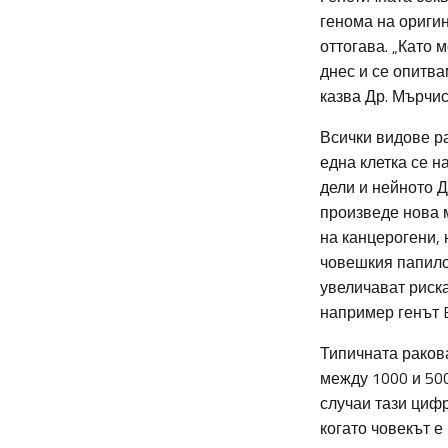
генома на ориги
оттогава. „Като
днес и се опитва
казва Др. Мърчис
Всички видове ра
една клетка се н
дели и нейното 
произведе нова м
на канцерогени,
човешкия папило
увеличават риска
например генът B
Типичната раков
между 1000 и 500
случаи тази цифр
когато човекът 