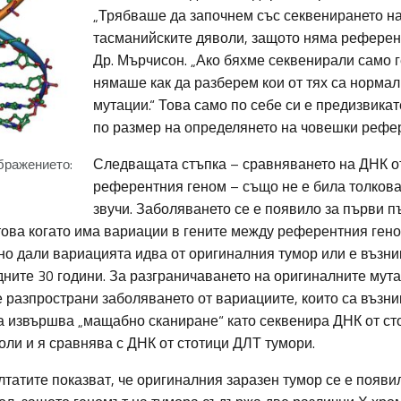
„Трябваше да започнем със секвенирането на
тасманийските дяволи, защото няма референт
Др. Мърчисон. „Ако бяхме секвенирали само 
нямаше как да разберем кои от тях са нормалн
мутации.“ Това само по себе си е предизвика
по размер на определянето на човешки рефе
Следващата стъпка – сравняването на ДНК о
бражението:
референтния геном – също не е била толкова
звучи. Заболяването се е появило за първи пъ
атова когато има вариации в гените между референтния ген
но дали вариацията идва от оригиналния тумор или е възни
ните 30 години. За разграничаването на оригиналните мута
 разпространи заболяването от вариациите, които са възни
а извършва „мащабно сканиране“ като секвенира ДНК от с
ли и я сравнява с ДНК от стотици ДЛТ тумори.
татите показват, че оригиналния заразен тумор се е появи