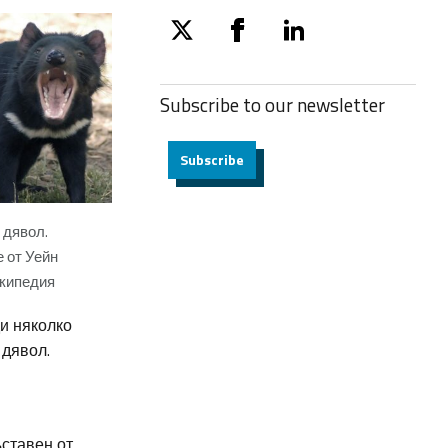
twitter
facebook
linkedin
Subscribe to our
newsletter
Subscribe
 дявол.
 от Уейн
кипедия
ди няколко
 дявол.
ъставен от