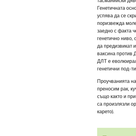
тасманийски дяв
Генетичната осн
успява да се скр
поризвежда молек
заедно с факта ч
генетично ниво, 
да предизвикат 
ваксина против 
ДЛТ е еволюирала
генетични под-ти
Проучванията на
преносим рак, ку
също както и при
са произлязли о
карето).