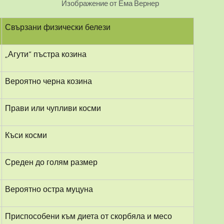
Изображение от Ема Вернер
Свързани физически белези
„Агути“ пъстра козина
Вероятно черна козина
Прави или чупливи косми
Къси косми
Среден до голям размер
Вероятно остра муцуна
Приспособени към диета от скорбяла и месо