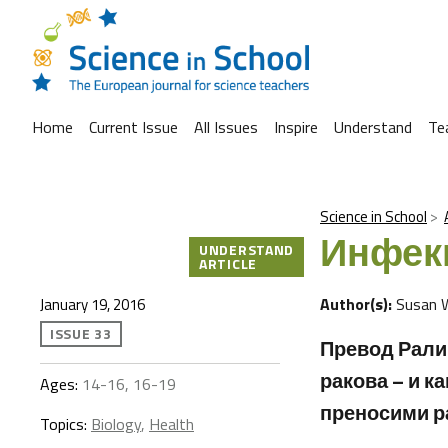
Home
Current Issue
All Issues
Inspire
Understand
Te
Science in School
Инфекц
UNDERSTAND
ARTICLE
Author(s):
Susan 
January 19, 2016
ISSUE 33
Превод Ралиц
ракова – и к
Ages:
14-16, 16-19
преносими р
Topics:
Biology
,
Health