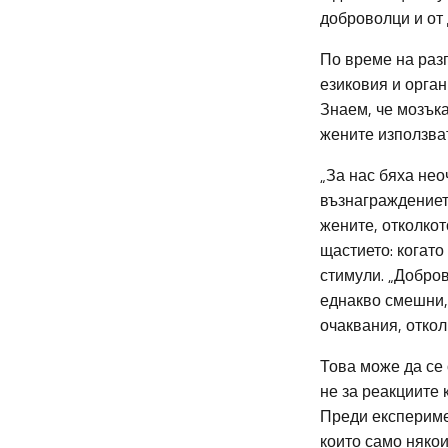
доброволци и от 
По време на разг
езиковия и орган
Знаем, че мозъка
жените използват
„За нас бяха не
възнаграждениет
жените, отколко
щастието: когато
стимули. „Добров
еднакво смешни, 
очаквания, откол
Това може да се 
не за реакциите 
Преди експеримен
които само няко