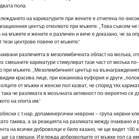
двата пола.
леждането на карикатурите при жените е отчетена по-висок
изационния център отколкото при мъжете. „Това съвсем не 
 на мъжете и жените е различен и вече е доказано, че за о
 тези центрове повече от мъжете.”
очаквани различията в мезолимбичната област на мозъка, о
о: смешните карикатури стимулират тази част от мозъка по
то при мъжете. „Мезолимбичният център на възнаграждениет
 видим красива лице, при кокаинова еуфория и други „поло
олците от мъжки и женски пол казват, че според тях карика
така че разликата в мозъчната активност по-вероятно се д
кото на опита им.”
обясни с т.нар. допаминергични неврони – група нервни кл
като такива, а за реакцията на разликата между очаквано и
та на всички доброволци е било казано, че ще видят 180 к
и ще са смешни. Изглежда доброволците от мъжки пол са и