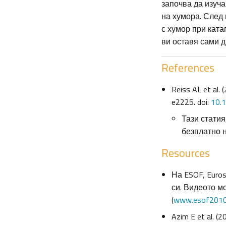
започва да изуча
на хумора. След 
с хумор при ката
ви оставя сами д
References
Reiss AL et al.
e2225. doi:
10.1
Тази статия
безплатно н
Resources
На ESOF, Euro
си. Видеото м
(
www.esof2010
Azim E et al. (2