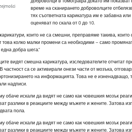
доброволци в томографа докато им показват 
rzejmości
време на сканирането доброволците отбеляз
тях съответната карикатура им е забавна или 
оценяват по скала от 0 до 10.
карикатури, които не са смешни, преправяме такива, които
т това колко малки промени са необходими – само промяна
една добра шега.”
ците видят смешна карикатура, изследователите отчитат пр
 В частност са се активирали онези части от мозъка, отговар
ортонизирането на информацията. Това не е изненадващо, т
али надписи.
му обаче искали да видят не само как човешкия мозък реаги
ват разлики в реакциите между мъжете и жените. Затова из
двата пола.
му обаче искали да видят не само как човешкия мозък реаги
ват разлики в реакциите между мъжете и жените. Затова из