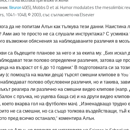
ността на мозъка при мъже и жени
чник
Neuron
40(5)
, Mobbs D et al. Humor modulates the mesolimbic re
rs, 1041-1048, © 2003, със съгласието на Elsevier
мога да не попитам Алън как тълкува тези данни. Наистина 
 Ами ако те просто не са слушали инструктажа? С усмивка 
го възможни обяснения за наблюдаваните различия в мозъч
ви са бъдещите планове за него и за екипа му. „Бих искал 
наблюдават тези полово определени различия, затова ще п
еца на възраст от 6 до 10 години.” В подготовката си за тоз
му (с помощта на малки деца) търсят смешни клипове в You 
 наблюдават полово обусловени различия, но и такива, зав
ъкът реагира ли различно на смешни видео клипове (напр. Д
балон с пръчка, но уцелва баща си) и на други видео клипов
, което вкарва гол на футболен мач). „Изненадващо трудно 
оито не са смешни, но са също толкова въздействащи, тъй 
то пред всичко останало,” коментира Алън.