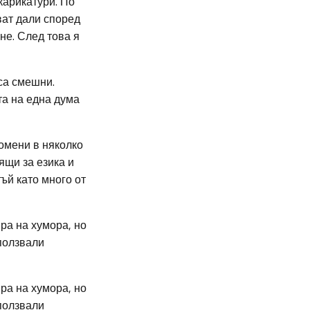
карикатури. По
ват дали според
не. След това я
 са смешни.
та на една дума
омени в няколко
ящи за езика и
ъй като много от
ра на хумора, но
ползвали
ра на хумора, но
ползвали