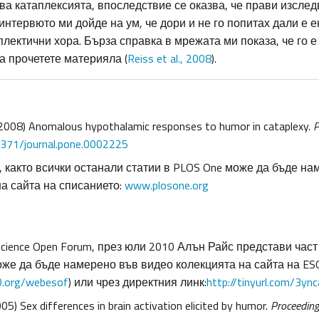
ва катаплексията, впоследствие се оказва, че прави изслед
интервюто ми дойде на ум, че дори и не го попитах дали е
плектични хора. Бърза справка в мрежата ми показа, че го е
а прочетете материяла (
Reiss et al., 2008
).
 (2008) Anomalous hypothalamic responses to humor in cataplexy.
P
371/journal.pone.0002225
, както всички останали статии в PLOS One може да бъде н
а сайта на списанието:
www.plosone.org
science Open Forum, през юли 2010 Алън Райс представи част
оже да бъде намерено във видео колекцията на сайта на ES
.org/webesof
) или чрез директния линк:
http://tinyurl.com/3yn
005) Sex differences in brain activation elicited by humor.
Proceeding