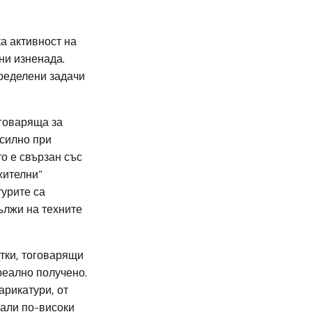
а активност на
ни изненада.
пределени задачи
тговаряща за
-силно при
о е свързан със
жителни”
турите са
ължи на техните
етки, тоговарящи
 реално получено.
арикатури, от
мали по-високи