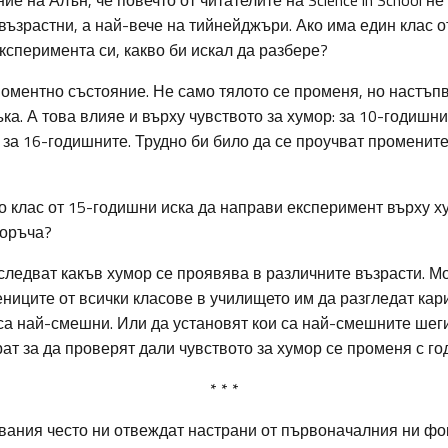
 на Алън, че повечто от читателите на Science in School н
 възрастни, а най-вече на тийнейджъри. Ако има един клас 
сперимента си, какво би искал да разбере?
моментно състояние. Не само тялото се променя, но настъп
ка. А това влияе и върху чувството за хумор: за 10-годишн
 за 16-годишните. Трудно би било да се проучват промените 
о клас от 15-годишни иска да направи експеримент върху х
поръча?
следват какъв хумор се проявява в различните възрасти. Мо
ниците от всички класове в училището им да разгледат кар
 са най-смешни. Или да установят кои са най-смешните шеги
рат за да проверят дали чувството за хумор се променя с го
* * *
вания често ни отвеждат настрани от първоначалния ни фо